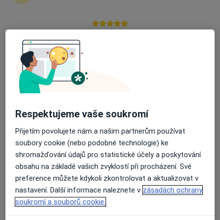
zahájení nebo pokračování léčby. Pokud to
potřebujete, můžete si také objednat návštěvu v
ordinaci.
Průměrné hodnocení na Apple a Play Store 4.5
Zobrazit profily specialistů
Jak to funguje?
Respektujeme vaše soukromí
Odborníci
Přijetím povolujete nám a našim partnerům používat
soubory cookie (nebo podobné technologie) ke
shromažďování údajů pro statistické účely a poskytování
Dr.ssa, Ing. Nicola Brůžková, DiS.,
obsahu na základě vašich zvyklostí při procházení. Své
MBA, LL.M.
preference můžete kdykoli zkontrolovat a aktualizovat v
nastavení. Další informace naleznete v
zásadách ochrany
Dentální hygienistka, hygienista
soukromí a souborů cookie.
České Budějovice