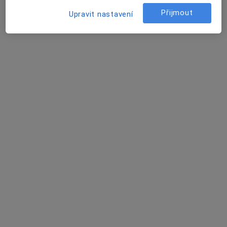
Jana Norkin Zemanová
Přijmout
Upravit nastavení
Dentální hygienistka, hygienista
Praha
Markéta Marušanová
Dentální hygienistka, hygienista
Praha
Žaneta Tokarzová
Zubař
Brno
Oleg Ridchenko
Zubař