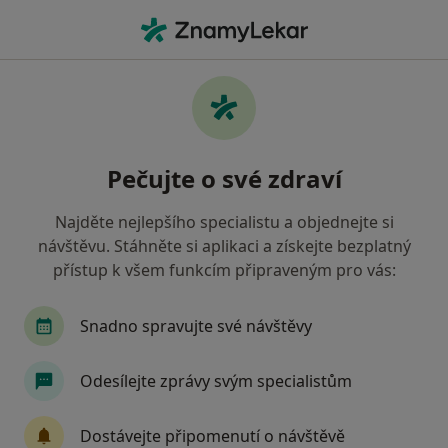
Hla
Co hledáte?
Hlavní Stránka
Nemoci
Zubní Kámen
Zubní kámen - informace,
Pečujte o své zdraví
specialisté, otázky a odpovědi
Najděte nejlepšího specialistu a objednejte si
návštěvu. Stáhněte si aplikaci a získejte bezplatný
přístup k všem funkcím připraveným pro vás:
Informace
Snadno spravujte své návštěvy
Odesílejte zprávy svým specialistům
Dbejte o své zdraví
Zůstaňte doma a vyberte online konzultaci pro
Dostávejte připomenutí o návštěvě