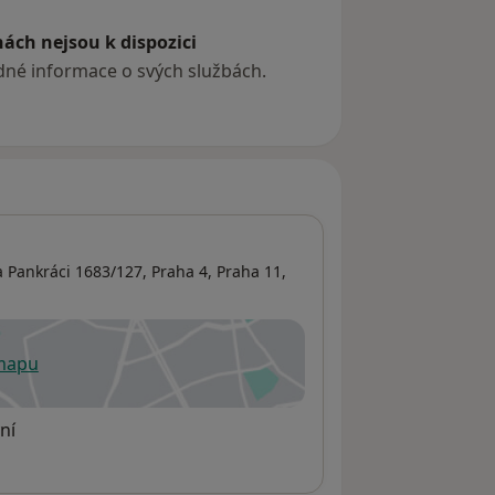
ách nejsou k dispozici
ádné informace o svých službách.
 Pankráci 1683/127, Praha 4,
Praha 11
,
 mapu
 otevře v nové záložce
ní