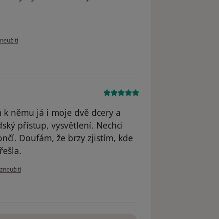
oru uživatele Pavla Vondrová
neužití
 k němu já i moje dvě dcery a
ský přístup, vysvětlení. Nechci
ončí. Doufám, že brzy zjistím, kde
ešla.
zoru uživatele Hana Šmidtová
zneužití