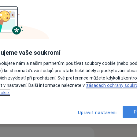
ujeme vaše soukromí
í
Krvácení z dásní
ases
ovolujete nám a našim partnerům používat soubory cookie (nebo po
e) ke shromažďování údajů pro statistické účely a poskytování obs
ich zvyklostí při procházení. Své preference můžete kdykoli zkontro
t v nastavení. Další informace naleznete v
zásadách ochrany soukr
okie.
P
Upravit nastavení
zkušenostech