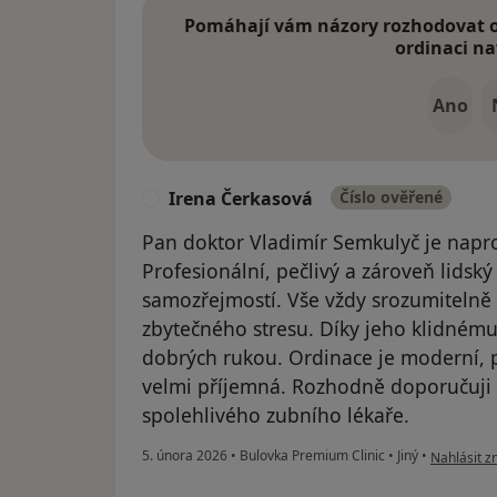
Pomáhají vám názory rozhodovat o 
ordinaci na
Ano
Irena Čerkasová
Číslo ověřené
I
Pan doktor Vladimír Semkulyč je napr
Profesionální, pečlivý a zároveň lidský
samozřejmostí. Vše vždy srozumitelně v
zbytečného stresu. Díky jeho klidnému 
dobrých rukou. Ordinace je moderní, 
velmi příjemná. Rozhodně doporučuji 
spolehlivého zubního lékaře.
podle názo
5. února 2026
•
Bulovka Premium Clinic
•
Jiný
•
Nahlásit zn