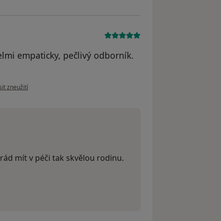
elmi empaticky, pečlivý odborník.
.
názoru uživatele Jana benýšková
it zneužití
rád mít v péči tak skvělou rodinu.