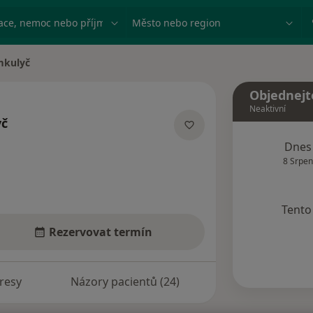
ace, nemoc nebo příjmení
Město nebo region
mkulyč
Objednejt
Neaktivní
yč
ích
Dnes
8 Srpen
Tento 
Rezervovat termín
resy
Názory pacientů (24)