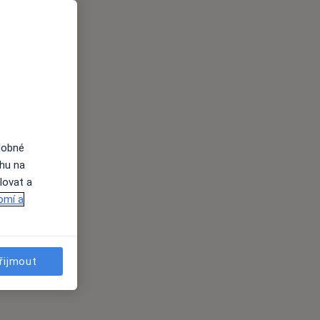
dobné
ahu na
lovat a
omí a
řijmout