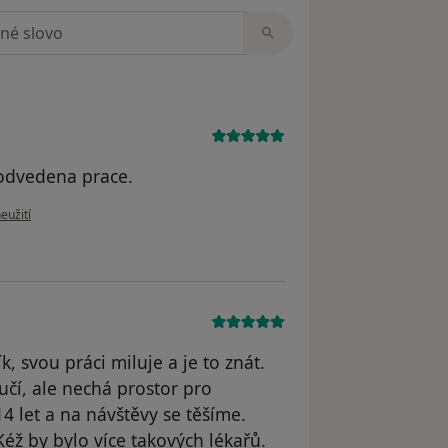
zorech
y odvedena prace.
u uživatele Tetyana K.
eužití
, svou práci miluje a je to znát.
ručí, ale nechá prostor pro
 let a na návštěvy se těšíme.
éž by bylo více takových lékařů.