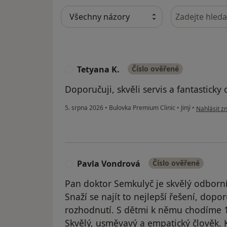
Hledejte v ná
Tetyana K.
Číslo ověřené
T
Doporučuji, skvěli servis a fantastick
podle názor
5. srpna 2026
•
Bulovka Premium Clinic
•
Jiný
•
Nahlásit zn
Pavla Vondrová
Číslo ověřené
P
Pan doktor Semkulyč je skvělý odborník
Snaží se najít to nejlepší řešení, dopo
rozhodnutí. S dětmi k němu chodíme 14
Skvělý, usměvavý a empatický člověk. K