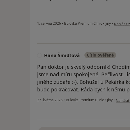
podle náz
1. června 2026
•
Bulovka Premium Clinic
•
Jiný
•
Nahlásit z
Hana Šmidtová
Číslo ověřené
H
Pan doktor je skvělý odborník! Chodím
jsme nad míru spokojené. Pečlivost, lid
jiného zubaře :-). Bohužel u Pekárka k
bude pokračovat. Ráda bych k němu př
podle ná
27. května 2026
•
Bulovka Premium Clinic
•
Jiný
•
Nahlásit 