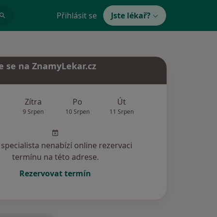
Přihlásit se
Jste lékař?
e se na ZnamyLekar.cz
Zítra
Po
Út
St
Čt
9 Srpen
10 Srpen
11 Srpen
12 Srpen
13 Srp
specialista nenabízí online rezervaci
termínu na této adrese.
Rezervovat termín