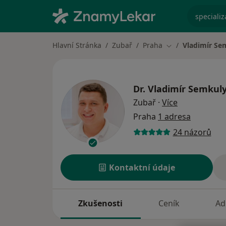
specializ
Hlavní Stránka
Zubař
Praha
Vladimír Se
Změna města
Dr.
Vladimír Semkul
o specializac
Zubař
·
Více
Praha
1 adresa
24 názorů
Kontaktní údaje
Zkušenosti
Ceník
Ad