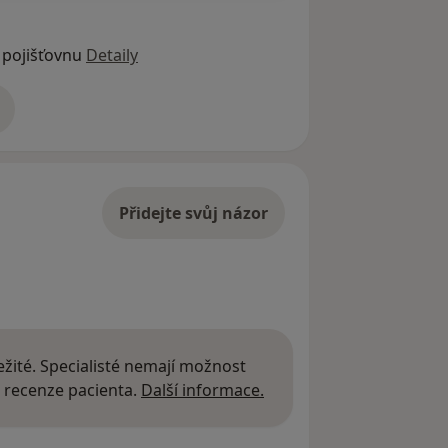
 pojišťovnu
Detaily
adrese
Přidejte svůj názor
žité. Specialisté nemají možnost
Další informace o názor
 recenze pacienta.
Další informace.