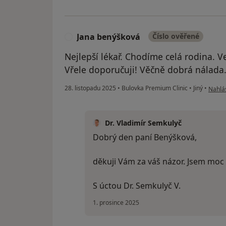
Jana benýšková
Číslo ověřené
J
Nejlepší lékař. Chodíme celá rodina. V
Vřele doporučuji! Věčně dobrá nálada
podle 
28. listopadu 2025
•
Bulovka Premium Clinic
•
Jiný
•
Nahlás
Dr. Vladimír Semkulyč
Dobrý den paní Benýšková,
děkuji Vám za váš názor. Jsem moc 
S úctou Dr. Semkulyč V.
1. prosince 2025