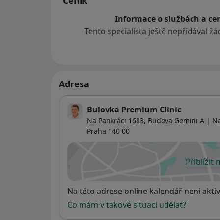
Ceník
Informace o službách a cen
Tento specialista ještě nepřidával ž
Adresa
Bulovka Premium Clinic
Na Pankráci 1683,
Budova Gemini A | Na
Praha
140 00
Přiblížit
se
Dostupnost
Na této adrese online kalendář není aktiv
Co mám v takové situaci udělat?