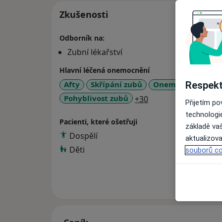
Zkušenosti
Odborník na:
Zubní lékařství
Hlavní léčená onemocnění
Respekt
Afty
Skřípání zubů
Onemocnění dásn
a11y_sr_more_dise
Pohyblivost zubů
+30
Přijetím p
technologi
Pacienti, které ošetřuji
základě vaš
Dospělí
aktualizova
Děti
souborů co
Více
o 