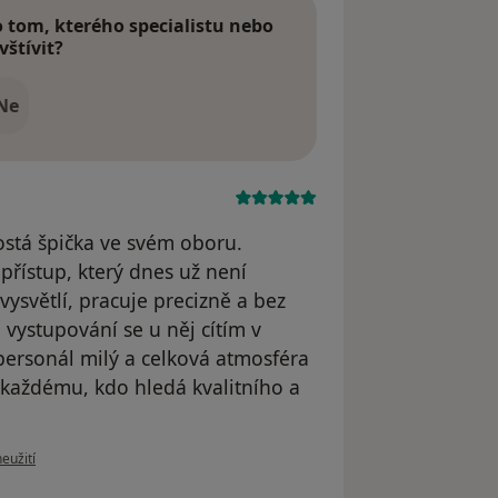
tom, kterého specialistu nebo
vštívit?
Ne
ostá špička ve svém oboru.
 přístup, který dnes už není
ysvětlí, pracuje precizně a bez
vystupování se u něj cítím v
personál milý a celková atmosféra
každému, kdo hledá kvalitního a
ru uživatele Irena Čerkasová
eužití