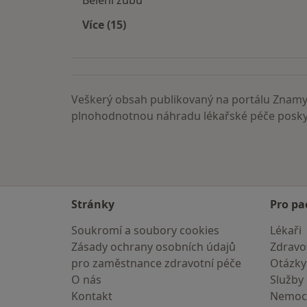
Bělení zubů
Více (15)
Více v kategorii: Nemoci
Veškerý obsah publikovaný na portálu ZnamyL
plnohodnotnou náhradu lékařské péče poskyt
Stránky
Pro pa
Soukromí a soubory cookies
Lékaři
Zásady ochrany osobních údajů
Zdravot
pro zaměstnance zdravotní péče
Otázky
O nás
Služby
Kontakt
Nemoc