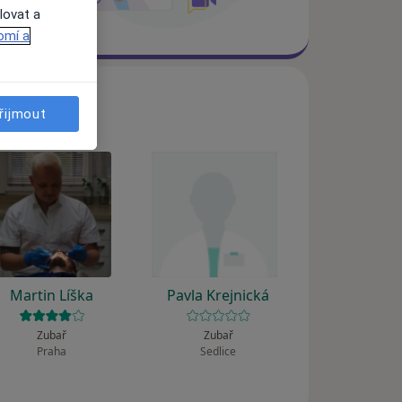
lovat a
omí a
řijmout
Martin Líška
Pavla Krejnická
Zubař
Zubař
Praha
Sedlice