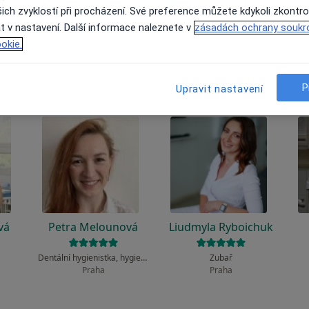
 to funguje?
ich zvyklostí při procházení. Své preference můžete kdykoli zkontro
t v nastavení. Další informace naleznete v
zásadách ochrany soukr
okie.
P
Upravit nastavení
vá
Petra Melounová
Liudmyla Ryboichuk
Dentální hygienistka, hygienista
Zubař
Praha
Praha