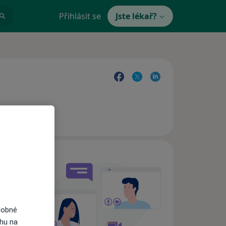
Přihlásit se
Jste lékař?
e,
dobné
ahu na