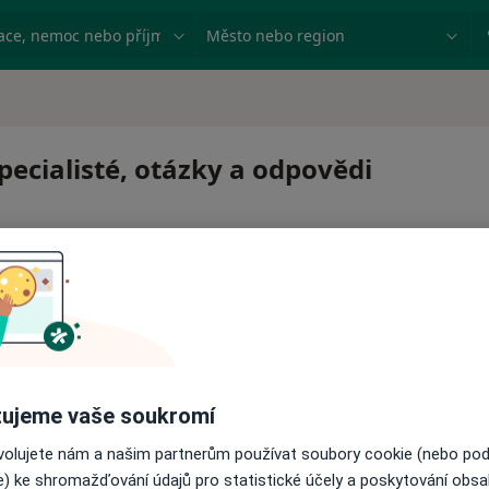
ace, nemoc nebo příjmení
Město nebo region
pecialisté, otázky a odpovědi
 pro zahájení nebo pokračování léčby. Pokud to potřebujet
ujeme vaše soukromí
ci.
ovolujete nám a našim partnerům používat soubory cookie (nebo po
e) ke shromažďování údajů pro statistické účely a poskytování obs