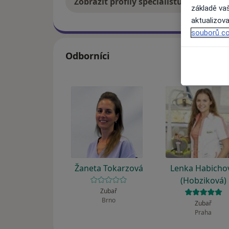
Zobrazit profily specialistů
Jak
základě vaš
aktualizova
souborů co
Odborníci
Žaneta Tokarzová
Lenka Habicho
(Hobziková)
Zubař
Brno
Zubař
Praha