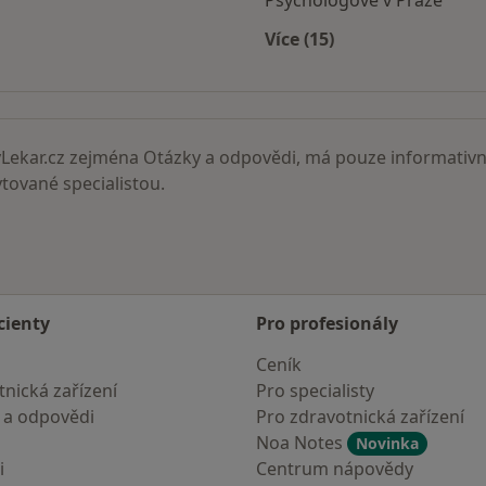
Psychologové v Praze
Více (15)
Více v kategorii: Nejč
ekar.cz zejména Otázky a odpovědi, má pouze informativní
ované specialistou.
cienty
Pro profesionály
Ceník
nická zařízení
Pro specialisty
 a odpovědi
Pro zdravotnická zařízení
Noa Notes
Novinka
i
Centrum nápovědy