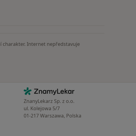
astěji vyhledávaní lékaři
 charakter. Internet nepředstavuje
Kontakt
ZnamyLekar - Hlavní stránka
ZnanyLekarz Sp. z o.o.
ul. Kolejowa 5/7
01-217 Warszawa, Polska