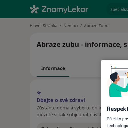
specializ
Hlavní Stránka
Nemoci
Abraze Zubu
Abraze zubu - informace, s
Informace
Dbejte o své zdraví
Zůstaňte doma a vyberte online konzultaci
Respekt
můžete si také objednat návštěvu v ordina
Přijetím p
technologi