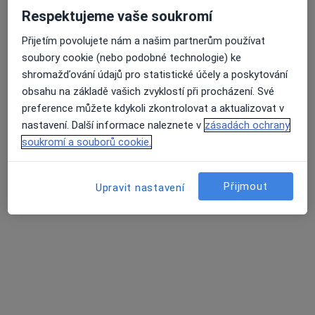
Zubní vyšetření
od 1 000 kč
Respektujeme vaše soukromí
Tento specialista nenabízí online rezervaci termínu na této adrese.
Přijetím povolujete nám a našim partnerům používat
Rezervovat termín
soubory cookie (nebo podobné technologie) ke
shromažďování údajů pro statistické účely a poskytování
obsahu na základě vašich zvyklostí při procházení. Své
preference můžete kdykoli zkontrolovat a aktualizovat v
nastavení. Další informace naleznete v
zásadách ochrany
soukromí a souborů cookie.
Přijmout
Upravit nastavení
MDDr. Mohammad Alhabbal
·
Více
Zubař, Stomatochirurg
38 názorů
Sokolská 1662/35, Praha
•
Mapa
Laila Clinic
Tento specialista nenabízí online rezervaci termínu na této adrese.