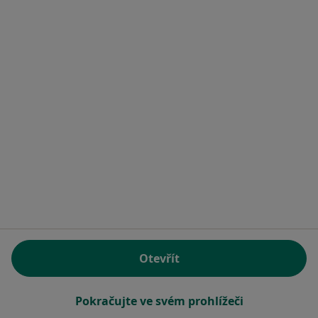
Tomáš Chlubna
Zubař
1 názor
Dobrovolného 2/646, Praha
•
Mapa
CRESCO TITAN s.r.o.
Tento specialista nenabízí online rezervaci termínu na této adrese.
Rezervovat termín
Otevřít
Pokračujte ve svém prohlížeči