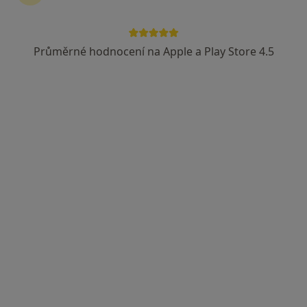
Průměrné hodnocení na Apple a Play Store 4.5
lékař Kateryna Piven
·
Více
Zubař
227 názorů
Generála Janouška 18/844, Praha
•
Mapa
CHYVEDENT s.r.o.
Bělení zubů
od 5 000 kč
Tento specialista nenabízí online rezervaci termínu na této adrese.
Rezervovat termín