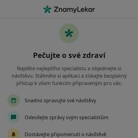
Hla
Zubař • Praha 14, Praha, hl město Praha
Filtry
Mapa
Zubař, Praha 14, Praha
Pečujte o své zdraví
Jak řadíme výsledky vyhledávání?
Najděte nejlepšího specialistu a objednejte si
návštěvu. Stáhněte si aplikaci a získejte bezplatný
Jakou pojišťovnu máte?
přístup k všem funkcím připraveným pro vás:
Všeobecná zdravotní pojišťovna
Zdravotní poj
Snadno spravujte své návštěvy
Odesílejte zprávy svým specialistům
Dostávejte připomenutí o návštěvě