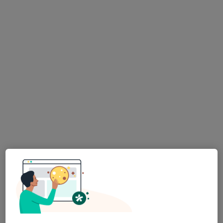
HOLISTIC DENTAL AND PHYSIO CENTRE s.r.o.
Tento specialista nenabízí online rezervaci termínu na této adrese.
Rezervovat termín
MDDr. Ganna Morozova
·
Více
Zubař
319 názorů
Lupáčova 864/18, Praha
•
Mapa
MODESTO, moderní stomatologie