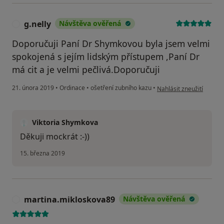
g.nelly
Návštěva ověřená
G
Doporučuji Paní Dr Shymkovou byla jsem velmi
spokojená s jejím lidským přístupem ,Paní Dr
má cit a je velmi pečlivá.Doporučuji
podle názoru uživatele g
21. února 2019
•
Ordinace
•
ošetření zubního kazu
•
Nahlásit zneužití
Viktoria Shymkova
Děkuji mockrát :-))
15. března 2019
martina.mikloskova89
Návštěva ověřená
M