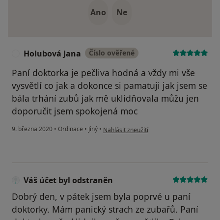
Ano
Ne
Holubová Jana
Číslo ověřené
H
Paní doktorka je pečliva hodná a vždy mi vše
vysvětlí co jak a dokonce si pamatuji jak jsem se
bála trhání zubů jak mě uklidňovala můžu jen
doporučit jsem spokojená moc
podle názoru uživatele Holubová Jana
9. března 2020
•
Ordinace
•
Jiný
•
Nahlásit zneužití
Váš účet byl odstraněn
Dobrý den, v pátek jsem byla poprvé u paní
doktorky. Mám panický strach ze zubařů. Paní