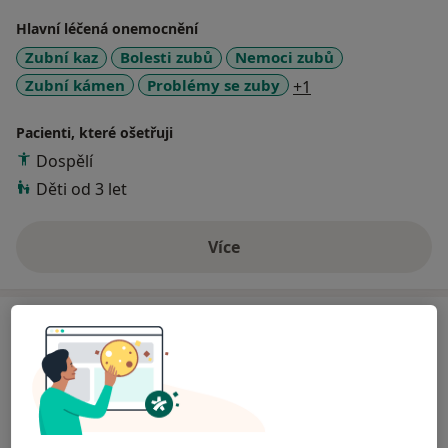
Hlavní léčená onemocnění
Zubní kaz
Bolesti zubů
Nemoci zubů
a11y_sr_more_dis
Zubní kámen
Problémy se zuby
+1
Pacienti, které ošetřuji
Dospělí
Děti od 3 let
Více
o zkušenostech
Služby a ceník služeb
Dentální hygiena
Od 1 000 Kč
Detaily
Keramická korunka