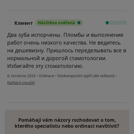
Клиент
Návštěva ověřená
К
Два зуба испорчены. Пломбы и выполнение
работ очень низкого качества. Не ведитесь
на дешевизну. Пришлось переделывать все в
нормальной и дорогой стамотологии.
Избигайте эту стоматологию.
8. července 2020
•
Ordinace
•
fotokompozitní výplň (dle velikostí)
•
podle názoru uživatele Клиент
Nahlásit zneužití
Pomáhají vám názory rozhodovat o tom,
kterého specialistu nebo ordinaci navštívit?