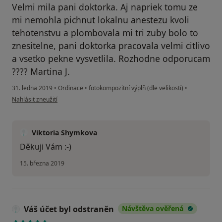
Velmi mila pani doktorka. Aj napriek tomu ze
mi nemohla pichnut lokalnu anestezu kvoli
tehotenstvu a plombovala mi tri zuby bolo to
znesitelne, pani doktorka pracovala velmi citlivo
a vsetko pekne vysvetlila. Rozhodne odporucam
???? Martina J.
31. ledna 2019
•
Ordinace
•
fotokompozitní výplň (dle velikostí)
•
podle názoru uživatele martina.mikloskova89
Nahlásit zneužití
Viktoria Shymkova
Děkuji Vám :-)
15. března 2019
Váš účet byl odstraněn
Návštěva ověřená