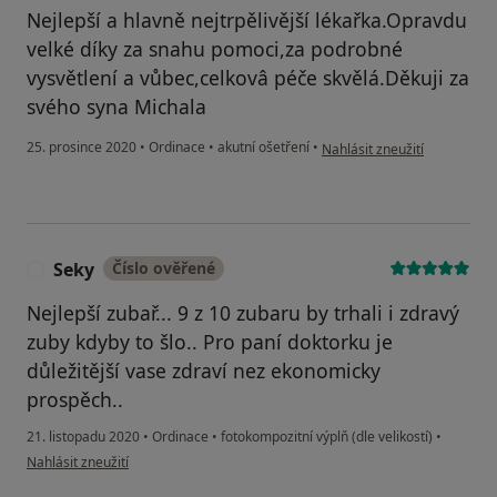
Nejlepší a hlavně nejtrpělivější lékařka.Opravdu
velké díky za snahu pomoci,za podrobné
vysvětlení a vůbec,celkovâ péče skvělá.Děkuji za
svého syna Michala
podle názoru uživatele Karo
25. prosince 2020
•
Ordinace
•
akutní ošetření
•
Nahlásit zneužití
Seky
Číslo ověřené
S
Nejlepší zubař... 9 z 10 zubaru by trhali i zdravý
zuby kdyby to šlo.. Pro paní doktorku je
důležitější vase zdraví nez ekonomicky
prospěch..
21. listopadu 2020
•
Ordinace
•
fotokompozitní výplň (dle velikostí)
•
podle názoru uživatele Seky
Nahlásit zneužití