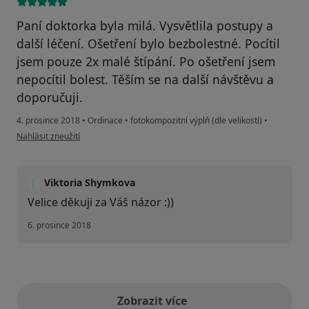
Paní doktorka byla milá. Vysvětlila postupy a
další léčení. Ošetření bylo bezbolestné. Pocítil
jsem pouze 2x malé štípání. Po ošetření jsem
nepocítil bolest. Těším se na další návštěvu a
doporučuji.
4. prosince 2018
•
Ordinace
•
fotokompozitní výplň (dle velikostí)
•
podle názoru uživatele Váš účet byl odstraněn
Nahlásit zneužití
Viktoria Shymkova
Velice děkuji za Váš názor :))
6. prosince 2018
Zobrazit více
výše uvedené názory