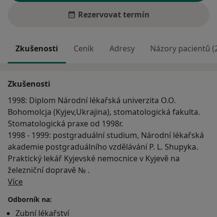
Rezervovat termín
Zkušenosti
Ceník
Adresy
Názory pacientů (
Zkušenosti
1998: Diplom Národní lékařská univerzita O.O.
Bohomolcja (Kyjev,Ukrajina), stomatologická fakulta.
Stomatologická praxe od 1998r.
1998 - 1999: postgraduální studium, Národní lékařská
akademie postgraduálního vzdělávání P. L. Shupyka.
Praktický lekář Kyjevské nemocnice v Kyjevě na
železniční dopravě № .
O mně
Více
Odborník na:
Zubní lékařství