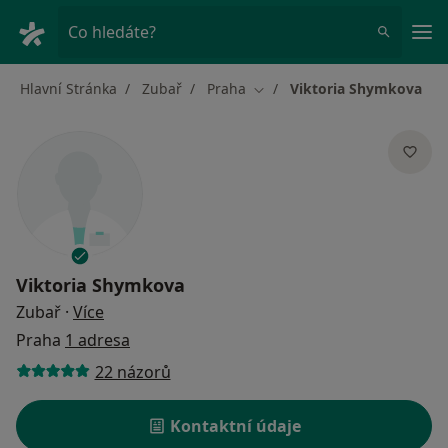
Hla
Co hledáte?
Hlavní Stránka
Zubař
Praha
Viktoria Shymkova
Změna města
Viktoria Shymkova
o specializacích
Zubař
·
Více
Praha
1 adresa
22 názorů
Kontaktní údaje