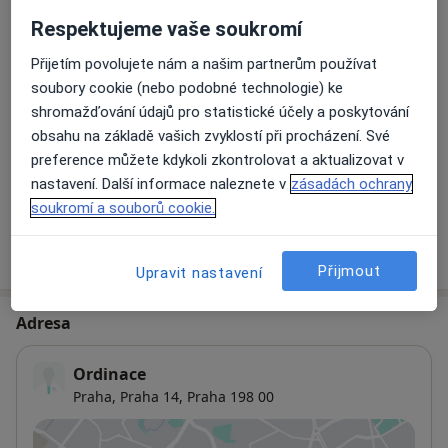
Detaily
Respektujeme vaše soukromí
Přijetím povolujete nám a našim partnerům používat
Prevence zubního kazu
soubory cookie (nebo podobné technologie) ke
Detaily
shromažďování údajů pro statistické účely a poskytování
obsahu na základě vašich zvyklostí při procházení. Své
Rentgen zubů
preference můžete kdykoli zkontrolovat a aktualizovat v
Detaily
nastavení. Další informace naleznete v
zásadách ochrany
soukromí a souborů cookie.
Jak fungují ceny?
Přijmout
Upravit nastavení
Adresa
Ordinace
Praha,
Praha 14
,
Praha
198 00