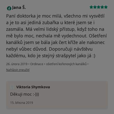
Jana Š.
J
Paní doktorka je moc milá, všechno mi vysvětlí
a je to asi jediná zubařka u které jsem se i
zasmála. Má velmi lidský přístup, když toho na
mě bylo moc, nechala mě vydechnout. Ošetření
kanálků jsem se bála jak čert kříže ale nakonec
nebyl vůbec důvod. Doporučuji návštěvu
každému, kdo je stejný strašpytel jako já :)
26. února 2019
•
Ordinace
•
ošetření kořenových kanálků
•
podle názoru uživatele Jana Š.
Nahlásit zneužití
Viktoria Shymkova
Děkuji moc :-)))
15. března 2019