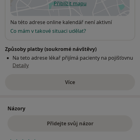
Přiblížit mapu
se otevře v nové záložce
Dostupnost
Na této adrese online kalendář není aktivní
Co mám v takové situaci udělat?
Způsoby platby (soukromé návštěvy)
Na teto adrese lékař přijímá pacienty na pojišťovnu
Detaily
Více
o adrese
Názory
Přidejte svůj názor