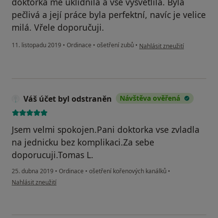
doktorka mě uklidnila a vše vysvětlila. Byla
pečlivá a její práce byla perfektní, navíc je velice
milá. Vřele doporučuji.
podle názoru uživatele Váš ú
11. listopadu 2019
•
Ordinace
•
ošetření zubů
•
Nahlásit zneužití
Váš účet byl odstraněn
Návštěva ověřená
Jsem velmi spokojen.Pani doktorka vse zvladla
na jednicku bez komplikaci.Za sebe
doporucuji.Tomas L.
25. dubna 2019
•
Ordinace
•
ošetření kořenových kanálků
•
podle názoru uživatele Váš účet byl odstraněn
Nahlásit zneužití