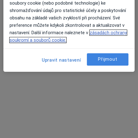
Vstupní vyšetření
Hrazeno pojišťovnou
soubory cookie (nebo podobné technologie) ke
Více
shromažďování údajů pro statistické účely a poskytování
obsahu na základě vašich zvyklostí při procházení. Své
preference můžete kdykoli zkontrolovat a aktualizovat v
nastavení. Další informace naleznete v
zásadách ochrany
lékař Iryna
MDDr. Andrea
Kuznetsova
Jagnešáková
soukromí a souborů cookie.
Zubař
Zubař
Tato klinika nemá specialisty s dostupnými termíny v online kalendáři
Přijmout
Upravit nastavení
Zobrazit profil