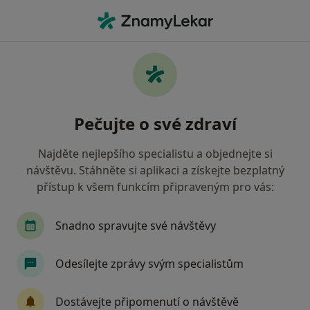
Hla
Zubař • Praha 10, Praha, hl město Praha
Filtry
Mapa
Zubař, Praha 10, Praha
Pečujte o své zdraví
Jak řadíme výsledky vyhledávání?
Najděte nejlepšího specialistu a objednejte si
návštěvu. Stáhněte si aplikaci a získejte bezplatný
Jakou pojišťovnu máte?
přístup k všem funkcím připraveným pro vás:
Všeobecná zdravotní pojišťovna
Snadno spravujte své návštěvy
Zdravotní pojišťovna ministerstva vnitra ČR
Odesílejte zprávy svým specialistům
Oborová zdravotní pojišťovna
Dostávejte připomenutí o návštěvě