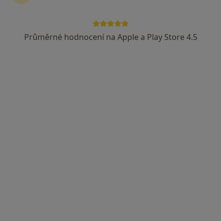
Česká průmyslová zdravotní pojišťovna
Vojenská zdravotní pojišťovna ČR
Průměrné hodnocení na Apple a Play Store 4.5
Zobrazit více
MDDr. Ganna Morozova
·
Více
Zubař
319 názorů
Lupáčova 864/18, Praha
•
Mapa