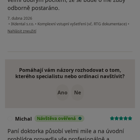
odborně postaráno.
7. dubna 2026
•
IKdental s.r.o.
•
Komplexní vstupní vyšetření (vč. RTG dokumentace)
•
podle názoru uživatele Daniela
Nahlásit zneužití
Pomáhají vám názory rozhodovat o tom,
kterého specialistu nebo ordinaci navštívit?
Ano
Ne
Michal
Návštěva ověřená
M
Paní doktorka působí velmi mile a na úvodní
prohlídce provedla vše profesionálně a