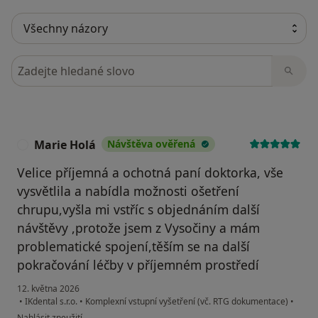
Hledejte v názorech
Marie Holá
Návštěva ověřená
M
Velice příjemná a ochotná paní doktorka, vše
vysvětlila a nabídla možnosti ošetření
chrupu,vyšla mi vstříc s objednáním další
návštěvy ,protože jsem z Vysočiny a mám
problematické spojení,těším se na další
pokračování léčby v příjemném prostředí
12. května 2026
•
IKdental s.r.o.
•
Komplexní vstupní vyšetření (vč. RTG dokumentace)
•
podle názoru uživatele Marie Holá
Nahlásit zneužití