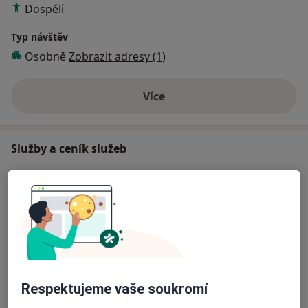
Dospělí
Typ návštěv
Osobně
Zobrazit adresy (1)
Více
o zkušenostech
Služby a ceník služeb
Komplexní vstupní vyšetření (vč. RTG
dokumentace)
Objednat se
Hrazeno pojišťovnou
Detaily
Ošetření kazu/plomba
Objednat se
Od 2 900 Kč
Detaily
Respektujeme vaše soukromí
Ošetření kořenových kanálků