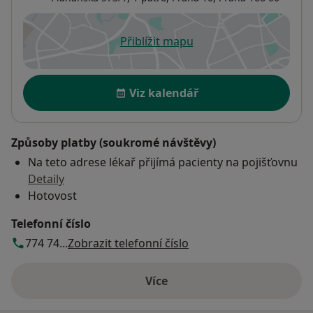
Přiblížit mapu
se otevře v nové záložce
Dostupnost
Viz kalendář
Způsoby platby (soukromé návštěvy)
Na teto adrese lékař přijímá pacienty na pojišťovnu
Detaily
Hotovost
Telefonní číslo
774 74...
Zobrazit telefonní číslo
Více
o adrese