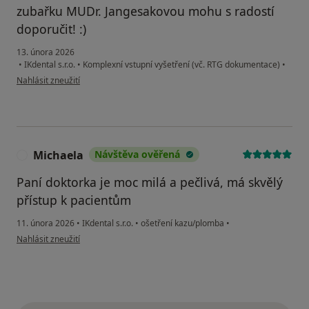
zubařku MUDr. Jangesakovou mohu s radostí
doporučit! :)
13. února 2026
•
IKdental s.r.o.
•
Komplexní vstupní vyšetření (vč. RTG dokumentace)
•
podle názoru uživatele Karel Holub
Nahlásit zneužití
Michaela
Návštěva ověřená
M
Paní doktorka je moc milá a pečlivá, má skvělý
přístup k pacientům
11. února 2026
•
IKdental s.r.o.
•
ošetření kazu/plomba
•
podle názoru uživatele Michaela
Nahlásit zneužití