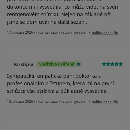
dokonce mi i vysvětlila, co můžu vidět na svém
rentgenovém snímku. Nejen na základě něj
jsme se domluvili na další sezení.
podle názoru uživatele 
17. března 2026
•
IKdental s.r.o.
•
vstupní vyšetření
•
Nahlásit zneužití
Kristýna
Návštěva ověřená
K
Sympatická, empatická paní doktorka s
profesionálním přístupem, která mi na první
schůzce vše trpělivě a důkladně vysvětlila.
podle názoru uživatele 
13. března 2026
•
IKdental s.r.o.
•
vstupní vyšetření
•
Nahlásit zneužití