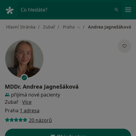
Hla
Co hledáte?
Hlavní Stránka
Zubař
Praha
Andrea Jagnešáková
Změna města
MDDr.
Andrea Jagnešáková
přijímá nové pacienty
o specializacích
Zubař
·
Více
Praha
1 adresa
20 názorů