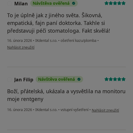
Milan
Návštěva ověřená
M
To je úplně jak z jiného světa. Šikovná,
empatická, fajn paní doktorka. Takhle si
představuji péči stomatologa. Fakt skvělá!
16. února 2026
•
IKdental s.r.o.
•
ošetření kazu/plomba
•
podle názoru uživatele Milan
Nahlásit zneužití
Jan Filip
Návštěva ověřená
J
Boží, přátelská, ukázala a vysvětlila na monitoru
moje rentgeny
podle názoru uživatele Jan
16. února 2026
•
IKdental s.r.o.
•
vstupní vyšetření
•
Nahlásit zneužití