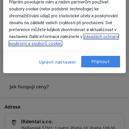
Objednat se
Přijetím povolujete nám a našim partnerům používat
Od 4 000 Kč
Detaily
soubory cookie (nebo podobné technologie) ke
shromažďování údajů pro statistické účely a poskytování
Prevence zubního kazu
obsahu na základě vašich zvyklostí při procházení. Své
Objednat se
Hrazeno pojišťovnou
Detaily
preference můžete kdykoli zkontrolovat a aktualizovat v
nastavení. Další informace naleznete v
zásadách ochrany
soukromí a souborů cookie.
Implantáty
Objednat se
Od 10 000 Kč
Detaily
Přijmout
Upravit nastavení
+ 4 služby
Jak fungují ceny?
Adresa
IKdental s.r.o.
Plaňanská 573/1,
1 patro,
Praha 10
,
Praha
108 00