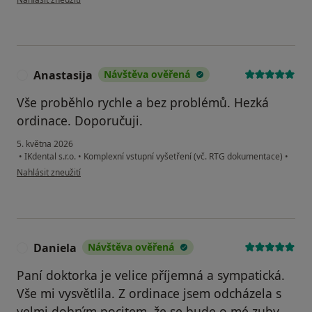
Anastasija
Návštěva ověřená
A
Vše proběhlo rychle a bez problémů. Hezká
ordinace. Doporučuji.
5. května 2026
•
IKdental s.r.o.
•
Komplexní vstupní vyšetření (vč. RTG dokumentace)
•
podle názoru uživatele Anastasija
Nahlásit zneužití
Daniela
Návštěva ověřená
D
Paní doktorka je velice příjemná a sympatická.
Vše mi vysvětlila. Z ordinace jsem odcházela s
velmi dobrým pocitem, že se bude o mé zuby