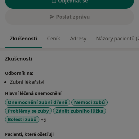
Objednat se
Poslat zprávu
Zkušenosti
Ceník
Adresy
Názory pacientů (
Zkušenosti
Odborník na:
Zubní lékařství
Hlavní léčená onemocnění
Onemocnění zubní dřeně
Nemoci zubů
Problémy se zuby
Zánět zubního lůžka
a11y_sr_more_diseases
Bolesti zubů
+5
Pacienti, které ošetřuji