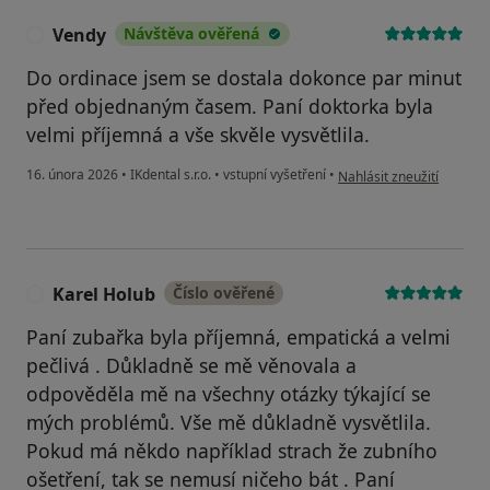
Vendy
Návštěva ověřená
V
Do ordinace jsem se dostala dokonce par minut
před objednaným časem. Paní doktorka byla
velmi příjemná a vše skvěle vysvětlila.
podle názoru uživatele V
16. února 2026
•
IKdental s.r.o.
•
vstupní vyšetření
•
Nahlásit zneužití
Karel Holub
Číslo ověřené
K
Paní zubařka byla příjemná, empatická a velmi
pečlivá . Důkladně se mě věnovala a
odpověděla mě na všechny otázky týkající se
mých problémů. Vše mě důkladně vysvětlila.
Pokud má někdo například strach že zubního
ošetření, tak se nemusí ničeho bát . Paní