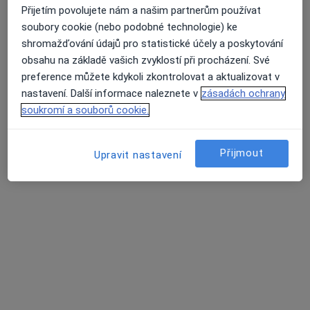
Přijetím povolujete nám a našim partnerům používat
lékař Iryna Kuznetsova
soubory cookie (nebo podobné technologie) ke
·
Více
shromažďování údajů pro statistické účely a poskytování
Zubař
obsahu na základě vašich zvyklostí při procházení. Své
101 názorů
preference můžete kdykoli zkontrolovat a aktualizovat v
Plaňanská 573/1, Praha
•
Mapa
nastavení. Další informace naleznete v
zásadách ochrany
IKdental s.r.o.
soukromí a souborů cookie.
Prevence zubního kazu
Hrazeno pojišťovnou
Tento specialista nenabízí online rezervaci termínu na této adrese.
Přijmout
Upravit nastavení
Rezervovat termín