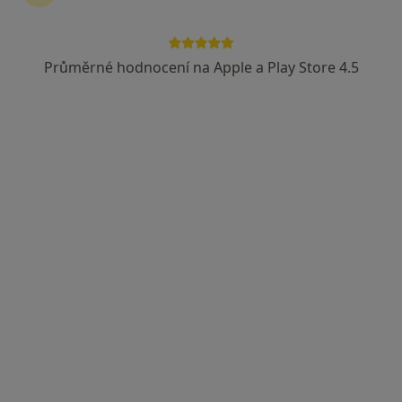
Průměrné hodnocení na Apple a Play Store 4.5
MDDr. Aisha Sadueva
Zubař
Šustova 1930/2, Praha
•
Mapa
MedidentClinic,s.r.o
Prevence zubního kazu
Cena nebyla přidána
Tento specialista nenabízí online rezervaci termínu na této adrese.
Rezervovat termín