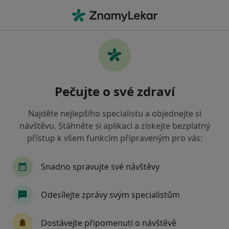
Hla
Prevence Zubního Kazu • Praha, hl město Praha
Filtry
• 1
Mapa
Prevence zubního kazu Praha
Pečujte o své zdraví
Jak řadíme výsledky vyhledávání?
Najděte nejlepšího specialistu a objednejte si
návštěvu. Stáhněte si aplikaci a získejte bezplatný
Jakého specialistu hledáte?
přístup k všem funkcím připraveným pro vás:
Zubař
Dentální hygienistka, hygienista
S
Snadno spravujte své návštěvy
Odesílejte zprávy svým specialistům
Dostávejte připomenutí o návštěvě