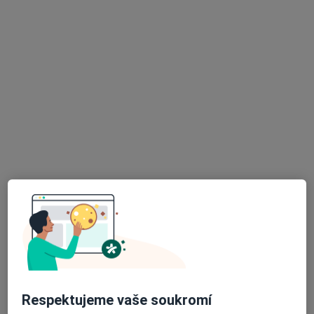
MUDr. Viktoria Gusarova
·
Více
Zubař
225 názorů
Jankovcova 16, Praha
•
Mapa
Stomatologická ordinace
Prevence zubního kazu
Hrazeno pojišťovnou
Tento specialista nenabízí online rezervaci termínu na této adrese.
Rezervovat termín
Respektujeme vaše soukromí