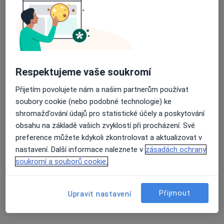
Miloslava Komrsková
Diabetolog
Průměrné hodnocení na Apple a Play Store 4.5
Broumy
Dana Ácsová
Respektujeme vaše soukromí
Přijetím povolujete nám a našim partnerům používat
Diabetolog
soubory cookie (nebo podobné technologie) ke
Červené Janovice
shromažďování údajů pro statistické účely a poskytování
obsahu na základě vašich zvyklostí při procházení. Své
Pavla Krejnická
preference můžete kdykoli zkontrolovat a aktualizovat v
nastavení. Další informace naleznete v
zásadách ochrany
Zubař
soukromí a souborů cookie.
Sedlice
Přijmout
Upravit nastavení
Věra Soběslavská
Internista, Diabetolog