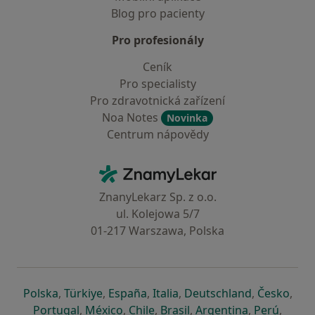
Blog pro pacienty
Pro profesionály
Ceník
Pro specialisty
Pro zdravotnická zařízení
Noa Notes
Novinka
Centrum nápovědy
Kontakt
ZnamyLekar - Hlavní stránka
ZnanyLekarz Sp. z o.o.
ul. Kolejowa 5/7
01-217 Warszawa, Polska
se otevře v nové záložce
se otevře v nové záložce
se otevře v nové záložce
se otevře v nové záložce
se otevře v 
se o
Polska
,
Türkiye
,
España
,
Italia
,
Deutschland
,
Česko
,
se otevře v nové záložce
se otevře v nové záložce
se otevře v nové záložce
se otevře v nové záložc
se otevře v 
se ote
Portugal
,
México
,
Chile
,
Brasil
,
Argentina
,
Perú
,