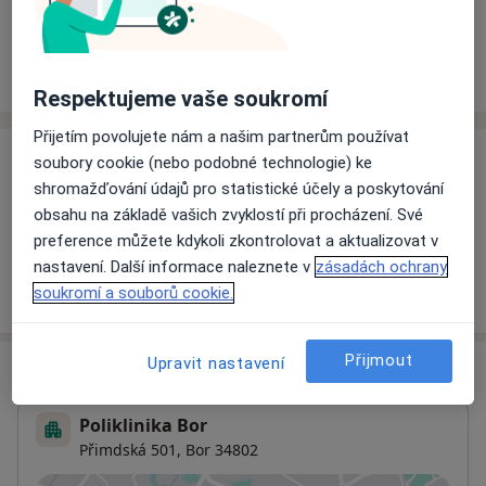
Rezervovat termín
Ceník
Adresy
Názory pacientů
Respektujeme vaše soukromí
Přijetím povolujete nám a našim partnerům používat
soubory cookie (nebo podobné technologie) ke
Ceník
shromažďování údajů pro statistické účely a poskytování
Informace o službách a cenách nejsou k dispozici
obsahu na základě vašich zvyklostí při procházení. Své
Tento specialista ještě nepřidával žádné informace o
preference můžete kdykoli zkontrolovat a aktualizovat v
svých službách.
nastavení. Další informace naleznete v
zásadách ochrany
soukromí a souborů cookie.
Přijmout
Upravit nastavení
Adresa
Poliklinika Bor
Přimdská 501,
Bor
34802