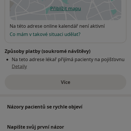
Přiblížit mapu
se otevře v nové záložce
Dostupnost
Na této adrese online kalendář není aktivní
Co mám v takové situaci udělat?
Způsoby platby (soukromé návštěvy)
Na teto adrese lékař přijímá pacienty na pojišťovnu
Detaily
Více
o adrese
Názory pacientů se rychle objeví
Napište svůj první názor