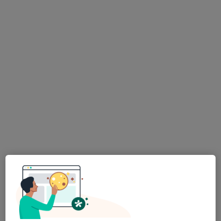
MUDr. Jakub Hovorka
·
Více
Ortodontista
Plzeňská 12, Praha
•
Mapa
MILES Dental Care
Ortodontická konzultace
Hrazeno pojišťovnou
Tento specialista nenabízí online rezervaci termínu na této adrese.
Rezervovat termín