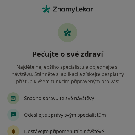
Hla
Ortodontická Konzultace • Praha, hl město Praha
Filtry
• 1
Mapa
Ortodontická konzultace Praha
Pečujte o své zdraví
Jak řadíme výsledky vyhledávání?
Najděte nejlepšího specialistu a objednejte si
návštěvu. Stáhněte si aplikaci a získejte bezplatný
Jakého specialistu hledáte?
přístup k všem funkcím připraveným pro vás:
Zubař
Ortodontista
Dentální hygienistka
Snadno spravujte své návštěvy
Odesílejte zprávy svým specialistům
Dostávejte připomenutí o návštěvě