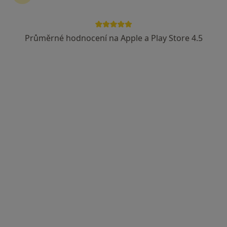
Průměrné hodnocení na Apple a Play Store 4.5
Bc. Nikola Černá
·
Více
Dentální hygienistka, hygienista
11 názorů
Plzeňská 12, Praha
•
Mapa
MILES Dental Care
Ortodontická konzultace
Hrazeno pojišťovnou
Tento specialista nenabízí online rezervaci termínu na této adrese.
Rezervovat termín