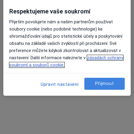
Respektujeme vaše soukromí
lékař Vladyslav Ridchenko
·
Více
Zubař
Přijetím povolujete nám a našim partnerům používat
18 názorů
soubory cookie (nebo podobné technologie) ke
shromažďování údajů pro statistické účely a poskytování
Lublaňská 1015/13, Praha
•
Mapa
obsahu na základě vašich zvyklostí při procházení. Své
Smile Centrum
preference můžete kdykoli zkontrolovat a aktualizovat v
Ortodontická konzultace
1 450 Kč
nastavení. Další informace naleznete v
zásadách ochrany
Tento specialista nenabízí online rezervaci termínu na této adrese.
soukromí a souborů cookie.
Rezervovat termín
Přijmout
Upravit nastavení