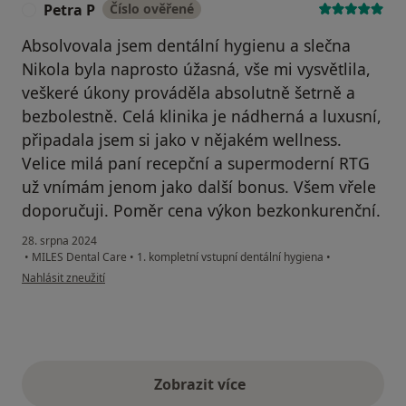
Petra P
Číslo ověřené
P
Absolvovala jsem dentální hygienu a slečna
Nikola byla naprosto úžasná, vše mi vysvětlila,
veškeré úkony prováděla absolutně šetrně a
bezbolestně. Celá klinika je nádherná a luxusní,
připadala jsem si jako v nějakém wellness.
Velice milá paní recepční a supermoderní RTG
už vnímám jenom jako další bonus. Všem vřele
doporučuji. Poměr cena výkon bezkonkurenční.
28. srpna 2024
•
MILES Dental Care
•
1. kompletní vstupní dentální hygiena
•
podle názoru uživatele Petra P
Nahlásit zneužití
Zobrazit více
výše uvedené názory