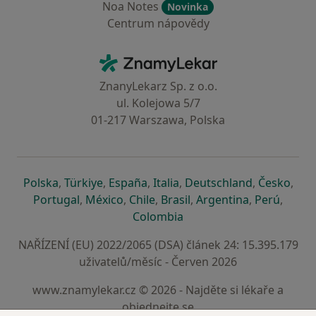
Noa Notes
Novinka
Centrum nápovědy
Kontakt
ZnamyLekar - Hlavní stránka
ZnanyLekarz Sp. z o.o.
ul. Kolejowa 5/7
01-217 Warszawa, Polska
se otevře v nové záložce
se otevře v nové záložce
se otevře v nové záložce
se otevře v nové záložce
se otevře v 
se o
Polska
,
Türkiye
,
España
,
Italia
,
Deutschland
,
Česko
,
se otevře v nové záložce
se otevře v nové záložce
se otevře v nové záložce
se otevře v nové záložc
se otevře v 
se ote
Portugal
,
México
,
Chile
,
Brasil
,
Argentina
,
Perú
,
se otevře v nové záložce
Colombia
NAŘÍZENÍ (EU) 2022/2065 (DSA) článek 24: 15.395.179
uživatelů/měsíc - Červen 2026
www.znamylekar.cz © 2026 - Najděte si lékaře a
objednejte se