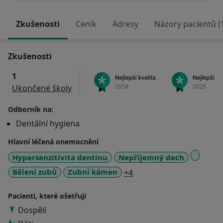
Zkušenosti
Ceník
Adresy
Názory pacientů (
Zkušenosti
1
Ukončené školy
Odborník na:
Dentální hygiena
Hlavní léčená onemocnění
Hypersenzitivita dentinu
Nepříjemný dech
a11y_sr_more_diseases
Bělení zubů
Zubní kámen
+4
Pacienti, které ošetřuji
Dospělí