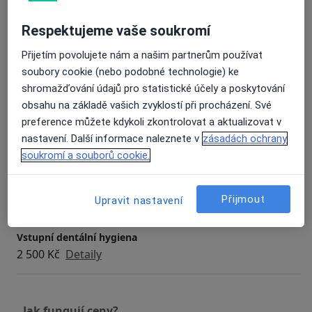
Bělení zubů
Respektujeme vaše soukromí
Hrazeno pojišťovnou
Detaily
Přijetím povolujete nám a našim partnerům používat
soubory cookie (nebo podobné technologie) ke
Dentální hygiena dospělí - opakovaná návštěva
shromažďování údajů pro statistické účely a poskytování
2 290 Kč
Detaily
obsahu na základě vašich zvyklostí při procházení. Své
preference můžete kdykoli zkontrolovat a aktualizovat v
Ortodontická konzultace
nastavení. Další informace naleznete v
zásadách ochrany
Hrazeno pojišťovnou
Detaily
soukromí a souborů cookie.
1. kompletní vstupní dentální hygiena
2 490 Kč
Detaily
Přijmout
Upravit nastavení
Vstupní dentální hygiena
2 500 Kč
Detaily
Jak fungují ceny?