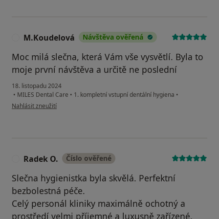
M.Koudelová
Návštěva ověřená
M
Moc milá slečna, která Vám vše vysvětlí. Byla to
moje první návštěva a určitě ne poslední
18. listopadu 2024
•
MILES Dental Care
•
1. kompletní vstupní dentální hygiena
•
podle názoru uživatele M.Koudelová
Nahlásit zneužití
Radek O.
Číslo ověřené
R
Slečna hygienistka byla skvělá. Perfektní
bezbolestná péče.
Celý personál kliniky maximálně ochotný a
prostředí velmi příjemné a luxusně zařízené.