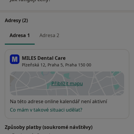
Adresy (2)
Adresa 1
Adresa 2
MILES Dental Care
Plzeňská 12,
Praha 5
,
Praha
150 00
Přiblížit mapu
se otevře v nové záložce
Dostupnost
Na této adrese online kalendář není aktivní
Co mám v takové situaci udělat?
Způsoby platby (soukromé návštěvy)