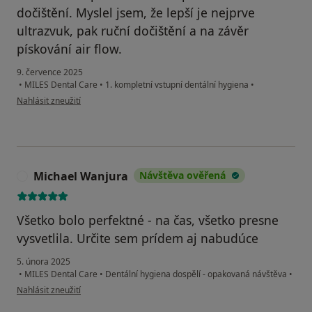
dočištění. Myslel jsem, že lepší je nejprve
ultrazvuk, pak ruční dočištění a na závěr
pískování air flow.
9. července 2025
•
MILES Dental Care
•
1. kompletní vstupní dentální hygiena
•
podle názoru uživatele Adam Bílek
Nahlásit zneužití
Michael Wanjura
Návštěva ověřená
M
Všetko bolo perfektné - na čas, všetko presne
vysvetlila. Určite sem prídem aj nabudúce
5. února 2025
•
MILES Dental Care
•
Dentální hygiena dospělí - opakovaná návštěva
•
podle názoru uživatele Michael Wanjura
Nahlásit zneužití