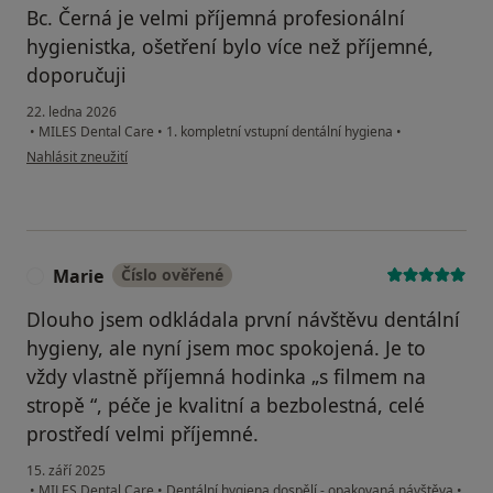
Bc. Černá je velmi příjemná profesionální
hygienistka, ošetření bylo více než příjemné,
doporučuji
22. ledna 2026
•
MILES Dental Care
•
1. kompletní vstupní dentální hygiena
•
podle názoru uživatele Eva
Nahlásit zneužití
Marie
Číslo ověřené
M
Dlouho jsem odkládala první návštěvu dentální
hygieny, ale nyní jsem moc spokojená. Je to
vždy vlastně příjemná hodinka „s filmem na
stropě “, péče je kvalitní a bezbolestná, celé
prostředí velmi příjemné.
15. září 2025
•
MILES Dental Care
•
Dentální hygiena dospělí - opakovaná návštěva
•