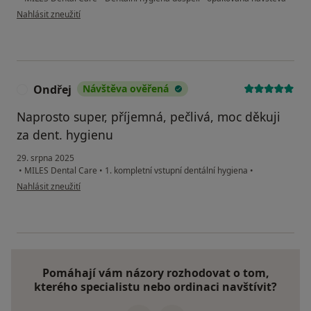
podle názoru uživatele Marie
Nahlásit zneužití
Ondřej
Návštěva ověřená
O
Naprosto super, příjemná, pečlivá, moc děkuji
za dent. hygienu
29. srpna 2025
•
MILES Dental Care
•
1. kompletní vstupní dentální hygiena
•
podle názoru uživatele Ondřej
Nahlásit zneužití
Pomáhají vám názory rozhodovat o tom,
kterého specialistu nebo ordinaci navštívit?