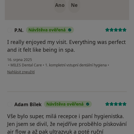
Ano
Ne
P.N.
Návštěva ověřená
P
I really enjoyed my visit. Everything was perfect
and it felt like being in spa.
16. srpna 2025
•
MILES Dental Care
•
1. kompletní vstupní dentální hygiena
•
podle názoru uživatele P.N.
Nahlásit zneužití
Adam Bílek
Návštěva ověřená
A
Vše bylo super, milá recepce i paní hygienistka.
Jen jsem se divil, že nejdříve proběhlo pískování
air flow a až pak ultrazvuk a poté ruční