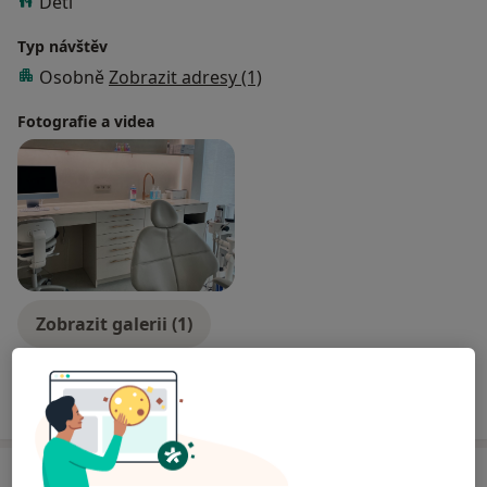
Děti
Typ návštěv
Osobně
Zobrazit adresy (1)
Fotografie a videa
Zobrazit galerii (1)
Více
o zkušenostech
Služby a ceník služeb