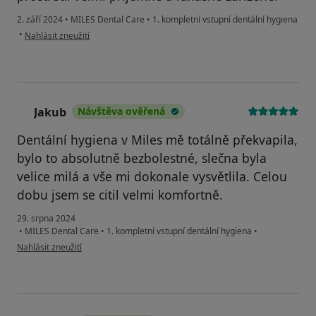
2. září 2024
•
MILES Dental Care
•
1. kompletní vstupní dentální hygiena
podle názoru uživatele Radek O.
•
Nahlásit zneužití
Jakub
Návštěva ověřená
J
Dentální hygiena v Miles mě totálně překvapila,
bylo to absolutně bezbolestné, slečna byla
velice milá a vše mi dokonale vysvětlila. Celou
dobu jsem se citil velmi komfortně.
29. srpna 2024
•
MILES Dental Care
•
1. kompletní vstupní dentální hygiena
•
podle názoru uživatele Jakub
Nahlásit zneužití