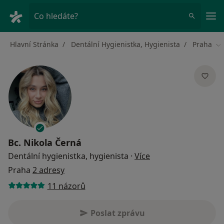
Hla
Co hledáte?
Hlavní Stránka
Dentální Hygienistka, Hygienista
Praha
Zm
Bc.
Nikola Černá
o specializacích
Dentální hygienistka, hygienista
·
Více
Praha
2 adresy
11 názorů
Poslat zprávu