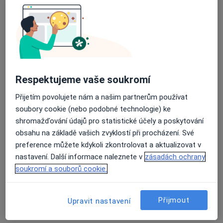
Jana Pye
·
Více
Dentální hygienistka, hygienista
113 názorů
Respektujeme vaše soukromí
Soběslavská 44/2062, Praha 3
•
Mapa
Přijetím povolujete nám a našim partnerům používat
Jana Pye - Ordinace dentální hygieny, Klinika Facevision prof. MUDr. Foltán René, PhD.
soubory cookie (nebo podobné technologie) ke
Dentální hygiena dospělí - opakovaná návštěva
od 2 600 kč
shromažďování údajů pro statistické účely a poskytování
Tento specialista nenabízí online rezervaci termínu na této adrese.
obsahu na základě vašich zvyklostí při procházení. Své
preference můžete kdykoli zkontrolovat a aktualizovat v
Rezervovat termín
nastavení. Další informace naleznete v
zásadách ochrany
soukromí a souborů cookie.
Přijmout
Upravit nastavení