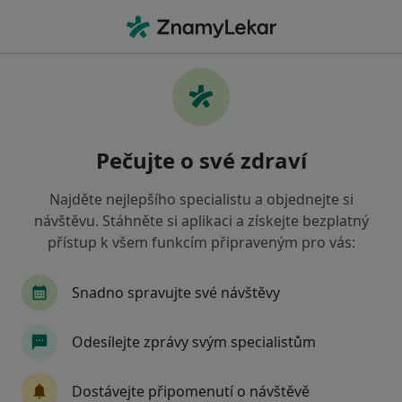
Hla
Dentální Hygiena Dospělí - Opakovaná Návštěva • Praha, hl město Praha
Filtry
• 1
Mapa
Dentální hygiena dospělí - opakovaná
Pečujte o své zdraví
návštěva Praha
Jak řadíme výsledky vyhledávání?
Najděte nejlepšího specialistu a objednejte si
návštěvu. Stáhněte si aplikaci a získejte bezplatný
přístup k všem funkcím připraveným pro vás:
Jakého specialistu hledáte?
Dentální hygienistka, hygienista
Ortodontist
Snadno spravujte své návštěvy
Odesílejte zprávy svým specialistům
Dostávejte připomenutí o návštěvě