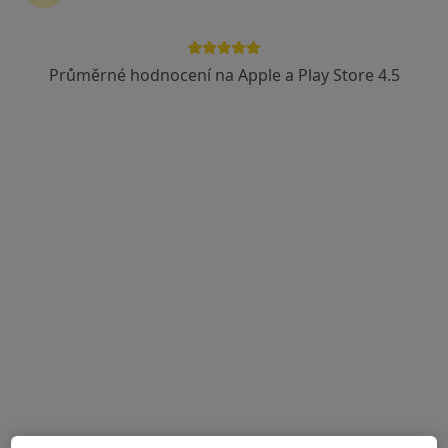
Průměrné hodnocení na Apple a Play Store 4.5
Bc. Sára Kučíková
Dentální hygienistka, hygienista
233 názorů
Doudova 652/10, Praha
•
Mapa
Ludana s.r.o.
Dentální hygiena dospělí - opakovaná návštěva
od 1 950 kč
Tento specialista nenabízí online rezervaci termínu na této adrese.
Rezervovat termín