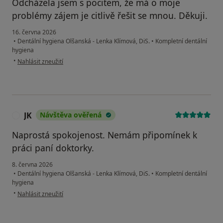
Odcházela jsem s pocitem, že má o moje
problémy zájem je citlivě řešit se mnou. Děkuji.
16. června 2026
•
Dentální hygiena Olšanská - Lenka Klímová, DiS.
•
Kompletní dentální
hygiena
podle názoru uživatele Zdenka Vimmerová
•
Nahlásit zneužití
JK
Návštěva ověřená
J
Naprostá spokojenost. Nemám připomínek k
práci paní doktorky.
8. června 2026
•
Dentální hygiena Olšanská - Lenka Klímová, DiS.
•
Kompletní dentální
hygiena
podle názoru uživatele JK
•
Nahlásit zneužití