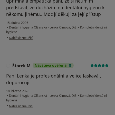
upřímná a empatická paní, že si neumím
představit, že docházím na dentální hygienu k
někomu jinému.. Moc jí děkuji za její přístup
15. dubna 2026
•
Dentální hygiena Olšanská - Lenka Klímová, DiS.
•
Kompletní dentální
hygiena
podle názoru uživatele Romana
•
Nahlásit zneužití
Štorek M
Návštěva ověřená
Š
Paní Lenka je profesionální a velice laskavá ,
doporučuji
18. března 2026
•
Dentální hygiena Olšanská - Lenka Klímová, DiS.
•
Kompletní dentální
hygiena
podle názoru uživatele Štorek M
•
Nahlásit zneužití