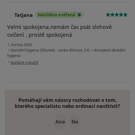
Taťjana
Návštěva ověřená
T
Velmi spokojena,nemám čas psát slohové
cvičení , prostě spokojená
1. června 2026
•
Dentální hygiena Olšanská - Lenka Klímová, DiS.
•
Kompletní dentální
hygiena
podle názoru uživatele Taťjana
•
Nahlásit zneužití
Pomáhají vám názory rozhodovat o tom,
kterého specialistu nebo ordinaci navštívit?
Ano
Ne