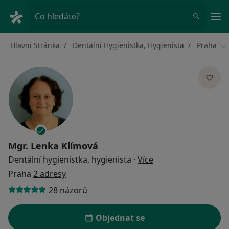
Hla
Co hledáte?
Hlavní Stránka
Dentální Hygienistka, Hygienista
Praha
Zm
Mgr.
Lenka Klímová
o specializacích
Dentální hygienistka, hygienista
·
Více
Praha
2 adresy
28 názorů
Objednat se