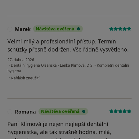
Marek
Návštěva ověřená
M
Velmi milý a profesionální přístup. Termín
schůzky přesně dodržen. Vše řádně vysvětleno.
27. dubna 2026
•
Dentální hygiena Olšanská - Lenka Klímová, DiS.
•
Kompletní dentální
hygiena
podle názoru uživatele Marek
•
Nahlásit zneužití
Romana
Návštěva ověřená
R
Paní Klímová je nejen nejlepší dentální
hygienistka, ale tak strašně hodná, milá,