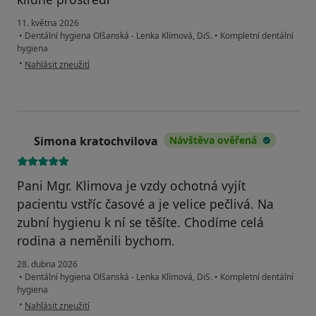
11. května 2026
•
Dentální hygiena Olšanská - Lenka Klímová, DiS.
•
Kompletní dentální
hygiena
podle názoru uživatele Vera
•
Nahlásit zneužití
Simona kratochvilova
Návštěva ověřená
S
Pani Mgr. Klimova je vzdy ochotná vyjít
pacientu vstříc časové a je velice pečlivá. Na
zubní hygienu k ní se těšíte. Chodíme celá
rodina a neměnili bychom.
28. dubna 2026
•
Dentální hygiena Olšanská - Lenka Klímová, DiS.
•
Kompletní dentální
hygiena
podle názoru uživatele Simona kratochvilova
•
Nahlásit zneužití