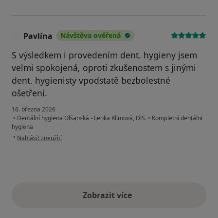
Pavlína
Návštěva ověřená
P
S výsledkem i provedením dent. hygieny jsem
velmi spokojená, oproti zkušenostem s jinými
dent. hygienisty vpodstatě bezbolestné
ošetření.
16. března 2026
•
Dentální hygiena Olšanská - Lenka Klímová, DiS.
•
Kompletní dentální
hygiena
podle názoru uživatele Pavlína
•
Nahlásit zneužití
Zobrazit více
výše uvedené názory