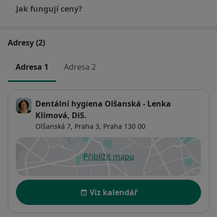
Jak fungují ceny?
Adresy (2)
Adresa 1
Adresa 2
Dentální hygiena Olšanská - Lenka
Klímová, DiS.
Olšanská 7,
Praha 3
,
Praha
130 00
Přiblížit mapu
se otevře v nové záložce
Dostupnost
Viz kalendář