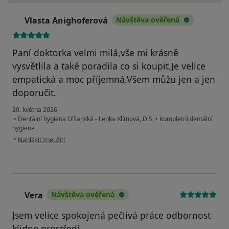
Vlasta Anighoferová
Návštěva ověřená
V
Paní doktorka velmi milá,vše mi krásně
vysvětlila a také poradila co si koupit.Je velice
empatická a moc příjemná.Všem můžu jen a jen
doporučit.
20. května 2026
•
Dentální hygiena Olšanská - Lenka Klímová, DiS.
•
Kompletní dentální
hygiena
podle názoru uživatele Vlasta Anighoferová
•
Nahlásit zneužití
Vera
Návštěva ověřená
V
Jsem velice spokojená pečlivá práce odbornost
klidne prostředí