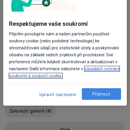
Pacienti, které ošetřuji
Dospělí (Pouze na některých adresách)
Respektujeme vaše soukromí
Děti (Pouze na některých adresách)
Přijetím povolujete nám a našim partnerům používat
Typ návštěv
soubory cookie (nebo podobné technologie) ke
Osobně
Zobrazit adresy (2)
shromažďování údajů pro statistické účely a poskytování
obsahu na základě vašich zvyklostí při procházení. Své
Fotografie a videa
preference můžete kdykoli zkontrolovat a aktualizovat v
nastavení. Další informace naleznete v
zásadách ochrany
soukromí a souborů cookie.
Přijmout
Upravit nastavení
Zobrazit galerii (4)
Více