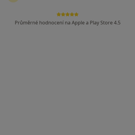
Průměrné hodnocení na Apple a Play Store 4.5
MDDr. Ganna Morozova
·
Více
Zubař
319 názorů
Lupáčova 864/18, Praha
•
Mapa
MODESTO, moderní stomatologie
Kompletní dentální hygiena
Cena nebyla přidána
Tento specialista nenabízí online rezervaci termínu na této adrese.
Rezervovat termín