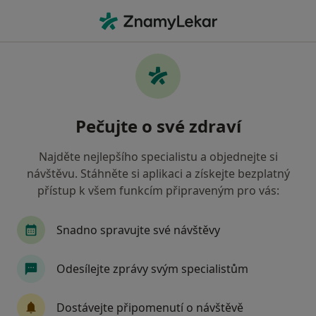
Hla
Kompletní Dentální Hygiena • Praha, hl město Praha
Filtry
• 1
Mapa
Kompletní dentální hygiena Praha
Pečujte o své zdraví
Jak řadíme výsledky vyhledávání?
Najděte nejlepšího specialistu a objednejte si
návštěvu. Stáhněte si aplikaci a získejte bezplatný
Jakého specialistu hledáte?
přístup k všem funkcím připraveným pro vás:
Zubař
Dentální hygienistka, hygienista
Snadno spravujte své návštěvy
Odesílejte zprávy svým specialistům
Dostávejte připomenutí o návštěvě