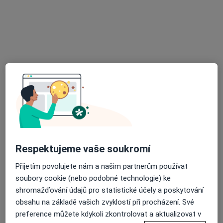
MUDr. Viktoria Gusarova
·
Více
Zubař
225 názorů
Jankovcova 16, Praha
•
Mapa
Stomatologická ordinace
Kompletní dentální hygiena
od 2 500 kč
Tento specialista nenabízí online rezervaci termínu na této adrese.
Rezervovat termín
Respektujeme vaše soukromí
Přijetím povolujete nám a našim partnerům používat
soubory cookie (nebo podobné technologie) ke
shromažďování údajů pro statistické účely a poskytování
obsahu na základě vašich zvyklostí při procházení. Své
preference můžete kdykoli zkontrolovat a aktualizovat v