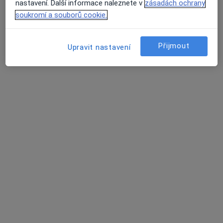
nastavení. Další informace naleznete v
zásadách ochrany
soukromí a souborů cookie.
Jitka Dohnalová
·
Více
Přijmout
Dentální hygienistka, hygienista
Upravit nastavení
490 názorů
Adresa
Online
Antala Staška 1670/80, Praha 4, Praha
•
Mapa
Dentální hygiena Jitka s.r.o.- Poliklinika Budějovická
Kompletní dentální hygiena
1 390 Kč
Tento specialista nenabízí online rezervaci termínu na této adrese.
Rezervovat termín