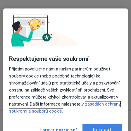
Kompletní dentální hygiena
1 750 Kč
Detaily
Kyretáž
Od 1 590 Kč
Detaily
Pískování zubů
Respektujeme vaše soukromí
Od 890 Kč
Detaily
Přijetím povolujete nám a našim partnerům používat
soubory cookie (nebo podobné technologie) ke
+1 služba
shromažďování údajů pro statistické účely a poskytování
obsahu na základě vašich zvyklostí při procházení. Své
preference můžete kdykoli zkontrolovat a aktualizovat v
Jak fungují ceny?
nastavení. Další informace naleznete v
zásadách ochrany
soukromí a souborů cookie.
Adresa
Přijmout
Upravit nastavení