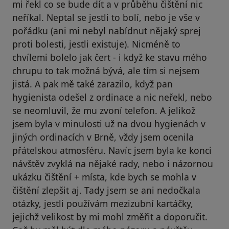
mi řekl co se bude dít a v průběhu čištění nic
neříkal. Neptal se jestli to bolí, nebo je vše v
pořádku (ani mi nebyl nabídnut nějaký sprej
proti bolesti, jestli existuje). Nicméně to
chvílemi bolelo jak čert - i když ke stavu mého
chrupu to tak možná bývá, ale tím si nejsem
jistá. A pak mě také zarazilo, když pan
hygienista odešel z ordinace a nic neřekl, nebo
se neomluvil, že mu zvoní telefon. A jelikož
jsem byla v minulosti už na dvou hygienách v
jiných ordinacích v Brně, vždy jsem ocenila
přátelskou atmosféru. Navíc jsem byla ke konci
návštěv zvyklá na nějaké rady, nebo i názornou
ukázku čištění + místa, kde bych se mohla v
čištění zlepšit aj. Tady jsem se ani nedočkala
otázky, jestli používám mezizubní kartáčky,
jejichž velikost by mi mohl změřit a doporučit.