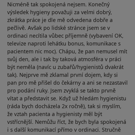
Nicméně tak spokojená nejsem. Konečný
výsledek hygieny považuji za velmi dobrý,
zkrátka práce je dle mě odvedena dobře a
pečlivě. Avšak po lidské stránce jsem se v
ordinaci necítila vůbec příjemně (vybavení OK,
televize naproti lehátku bonus, komunikace s
pacientem nic moc). Chápu, že pan nemusel mít
svůj den, ale i tak by taková atmosféra v práci
být neměla (navíc u zubařů/hygienistů dvakrát
tak). Nejprve mě zklamal první dojem, kdy si
pan pro mě přišel do čekárny a ani se nezastavil
pro podání ruky. Jsem zvyklá se takto prvně
vítat a představit se. Když už hledám hygienistu
(ráda bych docházela 2x ročně), tak si myslím,
že vztah pacienta a hygienisty měl být
vstřícnější. Nemůžu říct, že bych byla spokojená
i s další komunikací přímo v ordinaci. Stručně