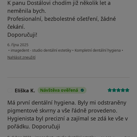
K panu Dostálovi chodím již několik let a
neměnila bych.
Profesionalní, bezbolestné ošetření, žádné
čekání.
Doporučuji!
6. října 2025
•
imagedent - studio dentální estetiky
•
Kompletní dentální hygiena
•
podle názoru uživatele Lucie
Nahlásit zneužití
Eliška K.
Návštěva ověřená
E
Má první dentální hygiena. Byly mi odstraněny
pigmentové skvrny a vše řádně provedeno.
Hygienista byl precizní a zajímal se zdá ke vše v
pořádku. Doporučuji
podle názoru uživatel