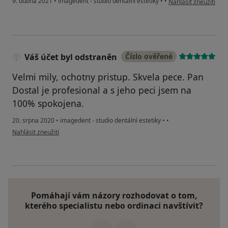
9. dubna 2021
•
imagedent - studio dentální estetiky
•
•
Nahlásit zneužití
Váš účet byl odstraněn
Číslo ověřené
Velmi mily, ochotny pristup. Skvela pece. Pan
Dostal je profesional a s jeho peci jsem na
100% spokojena.
20. srpna 2020
•
imagedent - studio dentální estetiky
•
•
podle názoru uživatele Váš účet byl odstraněn
Nahlásit zneužití
Pomáhají vám názory rozhodovat o tom,
kterého specialistu nebo ordinaci navštívit?