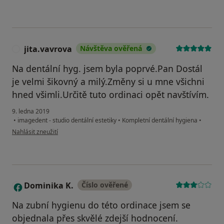
jita.vavrova
Návštěva ověřená
J
Na dentální hyg. jsem byla poprvé.Pan Dostál
je velmi šikovný a milý.Změny si u mne všichni
hned všimli.Určitě tuto ordinaci opět navštívím.
9. ledna 2019
•
imagedent - studio dentální estetiky
•
Kompletní dentální hygiena
•
podle názoru uživatele jita.vavrova
Nahlásit zneužití
Dominika K.
Číslo ověřené
D
Na zubní hygienu do této ordinace jsem se
objednala přes skvělé zdejší hodnocení.