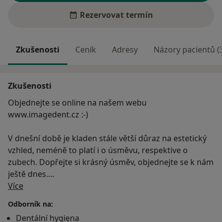
Rezervovat termín
Zkušenosti
Ceník
Adresy
Názory pacientů (
Zkušenosti
Objednejte se online na našem webu
www.imagedent.cz :-)
V dnešní době je kladen stále větší důraz na estetický
vzhled, neméně to platí i o úsměvu, respektive o
zubech. Dopřejte si krásný úsměv, objednejte se k nám
ještě dnes.
O mně
Více
Čeho chceme dosáhnout?
Odborník na:
Dentální hygiena
Rádi bychom poskytli klientům profesionální a zároveň