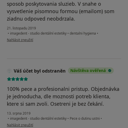
sposob poskytovania sluzieb. V snahe o
vysvetlenie pisomnou formou (emailom) som
ziadnu odpoved neobdrzala.
21. listopadu 2019
•
imagedent - studio dentální estetiky
•
dentalni hygiena
•
podle názoru uživatele Váš účet byl odstraněn
Nahlásit zneužití
Váš účet byl odstraněn
Návštěva ověřená
100% pece a profesionalni pristup. Objednávka
je jednoducha, dle moznosti potreb klienta,
ktere si sam zvoli. Osetreni je bez čekání.
13. srpna 2019
•
imagedent - studio dentální estetiky
•
Pece o dutinu ustni
•
podle názoru uživatele Váš účet byl odstraněn
Nahlásit zneužití