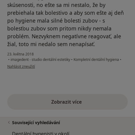
skúsenosti, no ešte sa mi nestalo, že by
prebiehala tak bolestivo a aby som ešte aj deň
po hygiene mala silné bolesti zubov - s
bolesťou zubov som pritom nikdy nemala
problém. Nezvyknem negatívne reagovať, ale
žial, toto mi nedalo sem nenapísať.
23. května 2018
•
imagedent - studio dentální estetiky
•
Kompletní dentální hygiena
•
podle názoru uživatele Váš účet byl odstraněn
Nahlásit zneužití
Zobrazit více
výše uvedené názory
Související vyhledávání
Dentální hygenisti v okolí