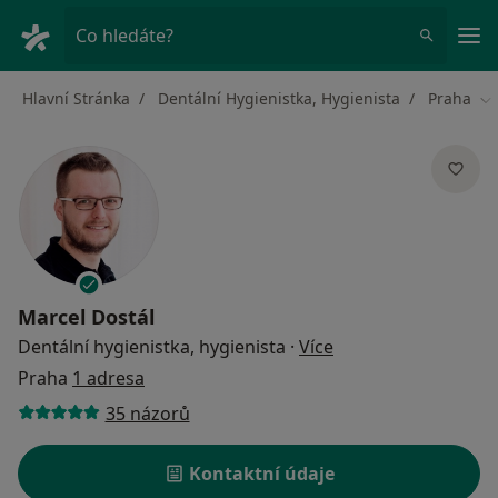
Hla
Co hledáte?
Hlavní Stránka
Dentální Hygienistka, Hygienista
Praha
Zm
Marcel Dostál
o specializacích
Dentální hygienistka, hygienista
·
Více
Praha
1 adresa
35 názorů
Kontaktní údaje