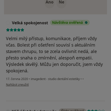
Ano
Ne
Velká spokojenost
Návštěva ověřená
V
Velmi milý přístup, komunikace, příjem vždy
včas. Bolest při ošetření souvisí s aktuálním
stavem chrupu, to se zcela ovlivnit nedá, ale
přesto snaha o zmírnění, alespoň empatii.
Výsledek skvělý. Můžu jen doporučit, jsem vždy
spokojená.
17. června 2020
•
imagedent - studio dentální estetiky
•
•
podle názoru uživatele Velká spokojenost
Nahlásit zneužití