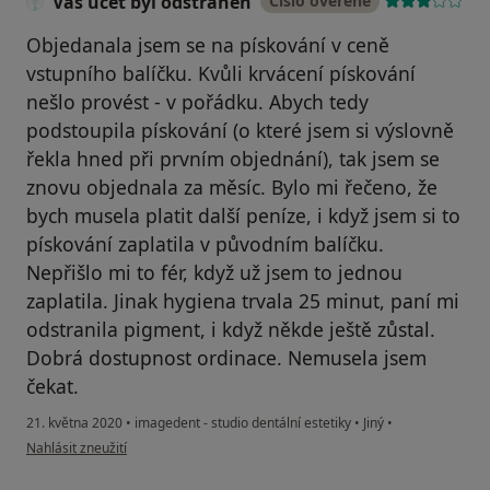
Váš účet byl odstraněn
Číslo ověřené
Objedanala jsem se na pískování v ceně
vstupního balíčku. Kvůli krvácení pískování
nešlo provést - v pořádku. Abych tedy
podstoupila pískování (o které jsem si výslovně
řekla hned při prvním objednání), tak jsem se
znovu objednala za měsíc. Bylo mi řečeno, že
bych musela platit další peníze, i když jsem si to
pískování zaplatila v původním balíčku.
Nepřišlo mi to fér, když už jsem to jednou
zaplatila. Jinak hygiena trvala 25 minut, paní mi
odstranila pigment, i když někde ještě zůstal.
Dobrá dostupnost ordinace. Nemusela jsem
čekat.
21. května 2020
•
imagedent - studio dentální estetiky
•
Jiný
•
podle názoru uživatele Váš účet byl odstraněn
Nahlásit zneužití