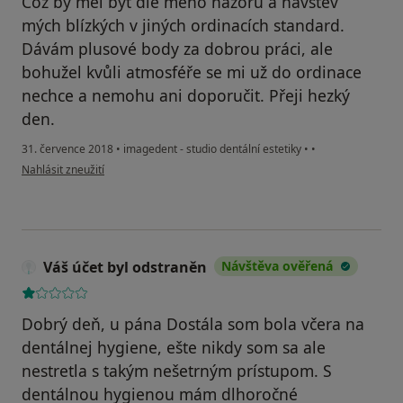
Což by měl být dle mého názoru a návštěv
mých blízkých v jiných ordinacích standard.
Dávám plusové body za dobrou práci, ale
bohužel kvůli atmosféře se mi už do ordinace
nechce a nemohu ani doporučit. Přeji hezký
den.
31. července 2018
•
imagedent - studio dentální estetiky
•
•
podle názoru uživatele Dominika K.
Nahlásit zneužití
Váš účet byl odstraněn
Návštěva ověřená
Dobrý deň, u pána Dostála som bola včera na
dentálnej hygiene, ešte nikdy som sa ale
nestretla s takým nešetrným prístupom. S
dentálnou hygienou mám dlhoročné