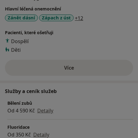
dostupnou péči pro zářivý úsměv.
Hlavní léčená onemocnění
Co proto děláme?
a11y_sr_more_diseases
Zánět dásní
Zápach z úst
+12
Zaměřujeme se na provádění odborné dentální
Pacienti, které ošetřuji
hygieny a profesionálního bělení zubů.
Dospělí
Děti
Více
o zkušenostech
Služby a ceník služeb
Bělení zubů
Od 4 590 Kč
Detaily
Fluoridace
Od 350 Kč
Detaily