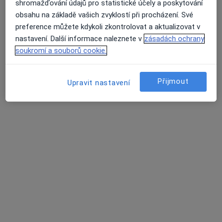
shromažďování údajů pro statistické účely a poskytování
Zobrazit profil
obsahu na základě vašich zvyklostí při procházení. Své
preference můžete kdykoli zkontrolovat a aktualizovat v
nastavení. Další informace naleznete v
zásadách ochrany
soukromí a souborů cookie.
Přijmout
Upravit nastavení
Elena Kondratyeva, DiS.
·
Více
Dentální hygienistka, hygienista
436 názorů
Bolzanova 1679/3, 2. poschodí vlevo, Praha
•
Mapa
ordinace dentální hygieny
1. kompletní vstupní dentální hygiena
2 000 Kč
Tento specialista nenabízí online rezervaci termínu na této adrese.