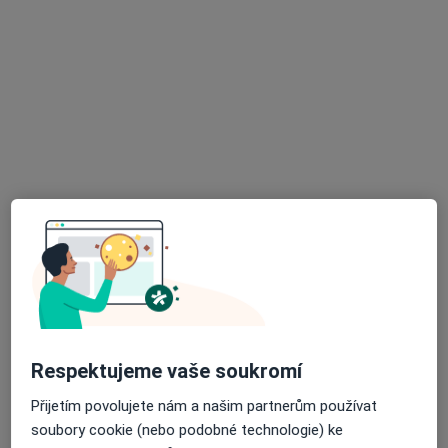
Ludana s.r.o.
Zubař
842 názorů
Doudova 652/10, Praha
•
Mapa
Ludana s.r.o.
Bc. Sára Kučíková
Respektujeme vaše soukromí
Dentální hygienistka,
hygienista
Přijetím povolujete nám a našim partnerům používat
Tato klinika nemá specialisty s dostupnými termíny v online kalendáři
soubory cookie (nebo podobné technologie) ke