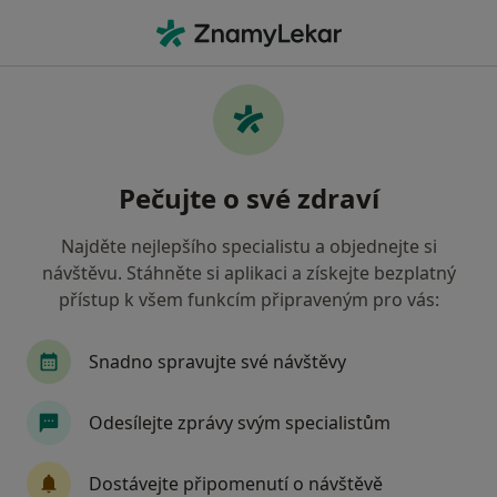
Hla
Dentální Hygienistka Hygienista • Praha 10, Praha, hl město Praha
Filtry
Mapa
Dentální hygienistka, hygienista, Praha 10,
Pečujte o své zdraví
Praha
Jak řadíme výsledky vyhledávání?
Najděte nejlepšího specialistu a objednejte si
návštěvu. Stáhněte si aplikaci a získejte bezplatný
přístup k všem funkcím připraveným pro vás:
Jakou pojišťovnu máte?
Všeobecná zdravotní pojišťovna
Zdravotní poj
Snadno spravujte své návštěvy
Odesílejte zprávy svým specialistům
Dostávejte připomenutí o návštěvě