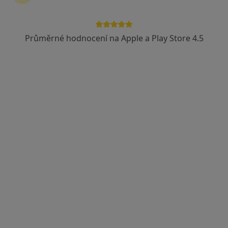
Průměrné hodnocení na Apple a Play Store 4.5
Bc. Sára Kučíková
Dentální hygienistka, hygienista
233 názorů
Adresa 1
Adresa 2
Doudova 652/10, Praha
•
Mapa
Ludana s.r.o.
Bělení zubů
10 000 Kč
Tento specialista nenabízí online rezervaci termínu na této adrese.
Rezervovat termín