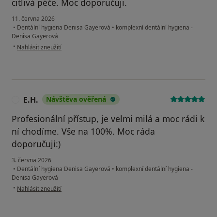
citlivá péče. Moc doporučuji.
11. června 2026
•
Dentální hygiena Denisa Gayerová
•
komplexní dentální hygiena -
Denisa Gayerová
podle názoru uživatele R.
•
Nahlásit zneužití
E.H.
Návštěva ověřená
E
Profesionální přístup, je velmi milá a moc rádi k
ní chodíme. Vše na 100%. Moc ráda
doporučuji:)
3. června 2026
•
Dentální hygiena Denisa Gayerová
•
komplexní dentální hygiena -
Denisa Gayerová
podle názoru uživatele E.H.
•
Nahlásit zneužití