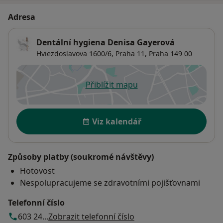
Adresa
Dentální hygiena Denisa Gayerová
Hviezdoslavova 1600/6,
Praha 11
,
Praha
149 00
Přiblížit mapu
se otevře v nové záložce
Dostupnost
Viz kalendář
Způsoby platby (soukromé návštěvy)
Hotovost
Nespolupracujeme se zdravotními pojišťovnami
Telefonní číslo
603 24...
Zobrazit telefonní číslo