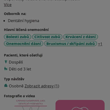
O mně
Více
•Dentální hygiena je hrazena od výkonu nikoliv od
Odborník na:
časové náročnosti.
Dentální hygiena
Hlavní léčená onemocnění
Bolesti zubů
Citlivost zubů
Krvácení z dásní
a11
Onemocnění dásní
Bruxismus / skřípání zubů
+1
Pacienti, které ošetřuji
Dospělí
Děti od 3 let
Typ návštěv
Osobně
Zobrazit adresy (1)
Fotografie a videa