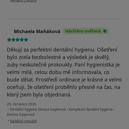
Nahlásit zneužití
Michaela Maňáková
Návštěva ověřená
M
Děkuji za perfektní dentální hygienu. Ošetření
bylo zcela bezbolestné a výsledek je skvělý,
zuby neskutečně prokoukly. Paní hygienistka je
velmi milá, celou dobu mě informovala, co
bude dělat. Prostředí ordinace je krásné a velmi
oceňuji, že ošetření proběhlo přesně na čas, na
který jsem byla objednaná.
20. července 2026
•
Dentální hygiena Denisa Gayerová
•
komplexní dentální hygiena -
Denisa Gayerová
podle názoru uživatele Michaela Maňáková
•
Nahlásit zneužití