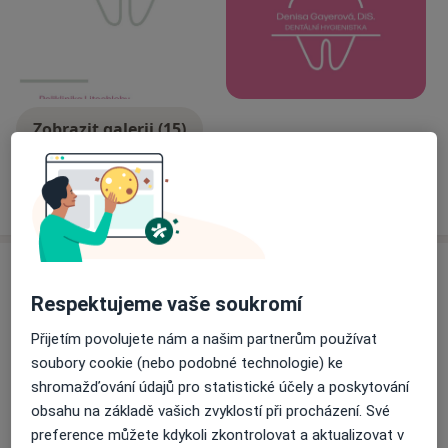
Zobrazit galerii (15)
Více
o zkušenostech
Zprávy
Respektujeme vaše soukromí
Denisa Gayerová
Hviezdoslavova 1600/6, Praha 149 00
Přijetím povolujete nám a našim partnerům používat
NELZE platit kartou.
soubory cookie (nebo podobné technologie) ke
shromažďování údajů pro statistické účely a poskytování
•Čas, na který jste objednaní je orientační,
obsahu na základě vašich zvyklostí při procházení. Své
posaďte se v čekárně a počkejte na vyzvání.
preference můžete kdykoli zkontrolovat a aktualizovat v