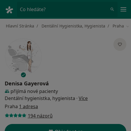
Hla
Co hledáte?
Hlavní Stránka
Dentální Hygienistka, Hygienista
Praha
Zm
Denisa Gayerová
přijímá nové pacienty
o specializacích
Dentální hygienistka, hygienista
·
Více
Praha
1 adresa
194 názorů