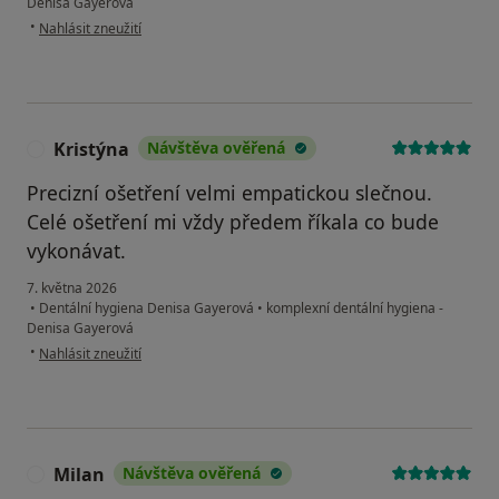
Denisa Gayerová
podle názoru uživatele Jana
•
Nahlásit zneužití
Kristýna
Návštěva ověřená
K
Precizní ošetření velmi empatickou slečnou.
Celé ošetření mi vždy předem říkala co bude
vykonávat.
7. května 2026
•
Dentální hygiena Denisa Gayerová
•
komplexní dentální hygiena -
Denisa Gayerová
podle názoru uživatele Kristýna
•
Nahlásit zneužití
Milan
Návštěva ověřená
M