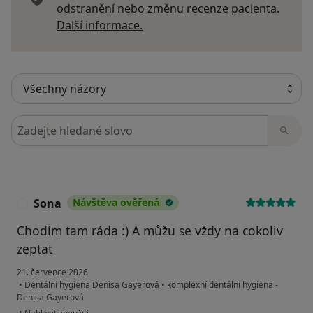
odstranění nebo změnu recenze pacienta.
Další informace o názorech
Další informace.
Hledejte v názorech
Sona
Návštěva ověřená
S
Chodím tam ráda :) A můžu se vždy na cokoliv
zeptat
21. července 2026
•
Dentální hygiena Denisa Gayerová
•
komplexní dentální hygiena -
Denisa Gayerová
podle názoru uživatele Sona
•