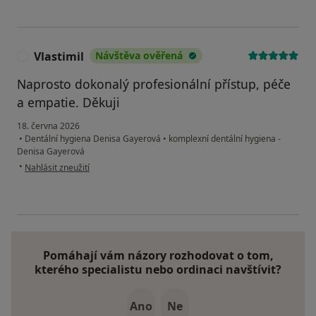
Vlastimil
Návštěva ověřená
V
Naprosto dokonalý profesionální přístup, péče
a empatie. Děkuji
18. června 2026
•
Dentální hygiena Denisa Gayerová
•
komplexní dentální hygiena -
Denisa Gayerová
podle názoru uživatele Vlastimil
•
Nahlásit zneužití
Pomáhají vám názory rozhodovat o tom,
kterého specialistu nebo ordinaci navštívit?
Ano
Ne