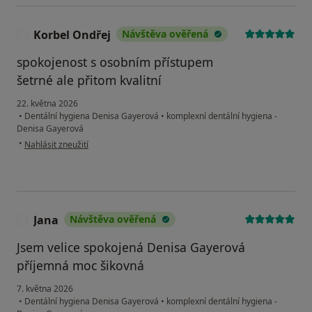
Korbel Ondřej
Návštěva ověřená
K
spokojenost s osobním přístupem
šetrné ale přitom kvalitní
22. května 2026
•
Dentální hygiena Denisa Gayerová
•
komplexní dentální hygiena -
Denisa Gayerová
podle názoru uživatele Korbel Ondřej
•
Nahlásit zneužití
Jana
Návštěva ověřená
J
Jsem velice spokojená Denisa Gayerová
příjemná moc šikovná
7. května 2026
•
Dentální hygiena Denisa Gayerová
•
komplexní dentální hygiena -