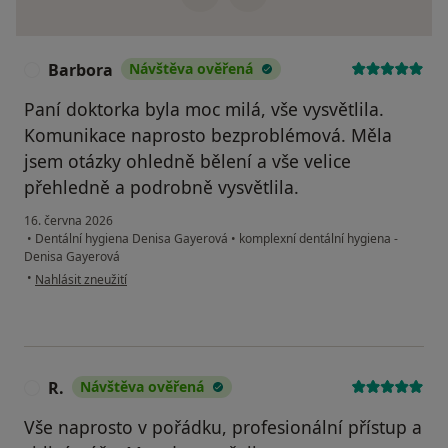
Barbora
Návštěva ověřená
B
Paní doktorka byla moc milá, vše vysvětlila.
Komunikace naprosto bezproblémová. Měla
jsem otázky ohledně bělení a vše velice
přehledně a podrobně vysvětlila.
16. června 2026
•
Dentální hygiena Denisa Gayerová
•
komplexní dentální hygiena -
Denisa Gayerová
podle názoru uživatele Barbora
•
Nahlásit zneužití
R.
Návštěva ověřená
R
Vše naprosto v pořádku, profesionální přístup a