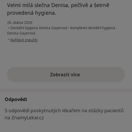
Velmi milá slečna Denisa, pečlivě a šetrně
provedená hygiena.
28. dubna 2026
•
Dentální hygiena Denisa Gayerová
•
komplexní dentální hygiena -
Denisa Gayerová
podle názoru uživatele Milan
•
Nahlásit zneužití
Zobrazit více
výše uvedené názory
Odpovědi
5 odpovědí poskytnutých lékařem na otázky pacientů
na ZnamyLekar.cz