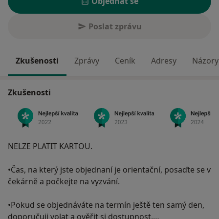
Objednat se
Poslat zprávu
Zkušenosti
Zprávy
Ceník
Adresy
Názory 
Zkušenosti
NELZE PLATIT KARTOU.
•Čas, na který jste objednaní je orientační, posaďte se v
čekárně a počkejte na vyzvání.
•Pokud se objednáváte na termín ještě ten samý den,
doporučuji volat a ověřit si dostupnost.