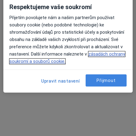
Rezervovat termín
Respektujeme vaše soukromí
Přijetím povolujete nám a našim partnerům používat
soubory cookie (nebo podobné technologie) ke
shromažďování údajů pro statistické účely a poskytování
obsahu na základě vašich zvyklostí při procházení. Své
preference můžete kdykoli zkontrolovat a aktualizovat v
nastavení. Další informace naleznete v
zásadách ochrany
soukromí a souborů cookie.
Anna Schneiderová, DiS.
Přijmout
Upravit nastavení
Dentální hygienistka, hygienista
21 názorů
Jankovcova 788/16, Praha
•
Mapa
DH Centrum
Air flow samostatně - 30 min
1 190 Kč
Tento specialista nenabízí online rezervaci termínu na této adrese.