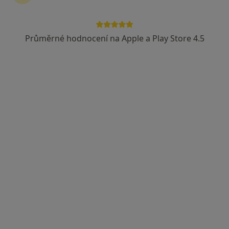
Průměrné hodnocení na Apple a Play Store 4.5
Zuzana Schneiderová
·
Více
Dentální hygienistka, hygienista
230 názorů
Jankovcova 788/16, Praha
•
Mapa
DH Centrum
Air flow samostatně - 30 min
1 190 Kč
Tento specialista nenabízí online rezervaci termínu na této adrese.
Rezervovat termín