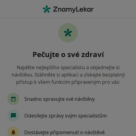
Hla
Dentální Hygienistka Hygienista • Praha 8, Praha, hl město Praha
Filtry
Mapa
Dentální hygienistka, hygienista, Praha 8,
Pečujte o své zdraví
Praha
Jak řadíme výsledky vyhledávání?
Najděte nejlepšího specialistu a objednejte si
návštěvu. Stáhněte si aplikaci a získejte bezplatný
přístup k všem funkcím připraveným pro vás:
Jakou pojišťovnu máte?
Všeobecná zdravotní pojišťovna
Zdravotní poj
Snadno spravujte své návštěvy
Odesílejte zprávy svým specialistům
Dostávejte připomenutí o návštěvě