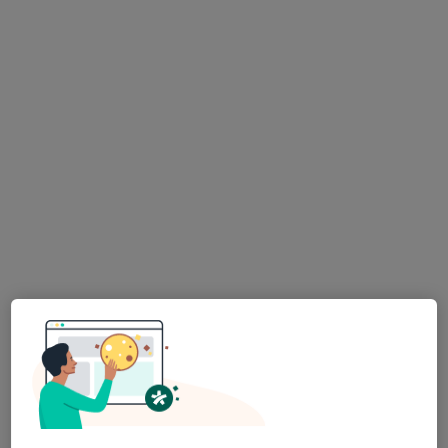
Zobrazit profil
Ing. Eva Slezáková, DiS
·
Více
Dentální hygienistka, hygienista
63 názorů
Jankovcova 788/16, Praha
•
Mapa
DH Centrum
Air flow samostatně - 30 min
1 190 Kč
Tento specialista nenabízí online rezervaci termínu na této adrese.