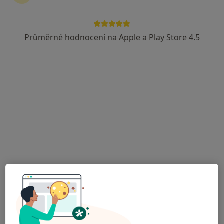
3 názory
Sokolovská 979/209, Praha
•
Mapa
Průměrné hodnocení na Apple a Play Store 4.5
France Med Dental Clinic
Tato klinika nemá specialisty s dostupnými termíny v online kalendáři
Zobrazit profil
Lucie Melounová
·
Více
Dentální hygienistka, hygienista
Nerudova 686, Kralupy nad Vltavou
•
Mapa