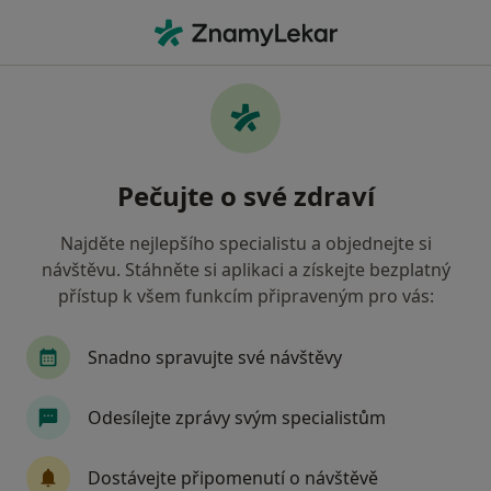
Hla
Dentální Hygienistka Hygienista • Praha, hl město Praha
Filtry
• 1
Mapa
Doporučení dentální hygenisti s Všeobecná
Pečujte o své zdraví
zdravotní pojišťovna Praha
Jak řadíme výsledky vyhledávání?
Najděte nejlepšího specialistu a objednejte si
návštěvu. Stáhněte si aplikaci a získejte bezplatný
přístup k všem funkcím připraveným pro vás:
Snadno spravujte své návštěvy
Odesílejte zprávy svým specialistům
France Med Dental Clinic
Dostávejte připomenutí o návštěvě
Dentální hygienistka, hygienista, Zubař