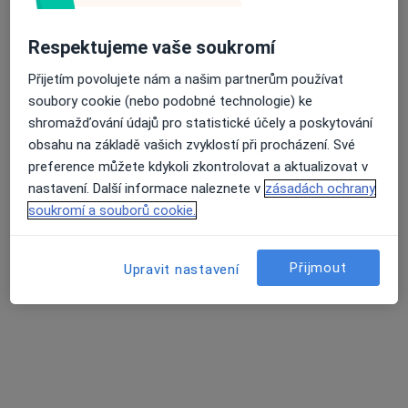
Ordinace PL stomatologa
Pískování zubů
500 Kč
Respektujeme vaše soukromí
Tento specialista nenabízí online rezervaci termínu na této adrese.
Přijetím povolujete nám a našim partnerům používat
soubory cookie (nebo podobné technologie) ke
Rezervovat termín
shromažďování údajů pro statistické účely a poskytování
obsahu na základě vašich zvyklostí při procházení. Své
preference můžete kdykoli zkontrolovat a aktualizovat v
nastavení. Další informace naleznete v
zásadách ochrany
soukromí a souborů cookie.
Přijmout
Upravit nastavení
Bc. Barbora Burešová
·
Více
Dentální hygienistka, hygienista
3 názory
Jugoslávská 29, Praha
•
Mapa