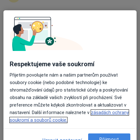
220 názorů
Husova 774/17, Plzeň
•
Mapa
Průměrné hodnocení na Apple a Play Store 4.5
Dentica
Dentální hygiena (do 30 minut)
Více
Tato klinika nemá specialisty s dostupnými termíny v online kalendáři
Respektujeme vaše soukromí
Zobrazit profil
Přijetím povolujete nám a našim partnerům používat
soubory cookie (nebo podobné technologie) ke
shromažďování údajů pro statistické účely a poskytování
obsahu na základě vašich zvyklostí při procházení. Své
preference můžete kdykoli zkontrolovat a aktualizovat v
nastavení. Další informace naleznete v
zásadách ochrany
soukromí a souborů cookie.
MDDr. Ivana Justová
Přijmout