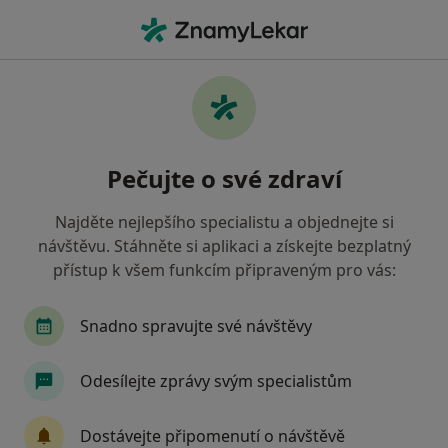
Hla
Dentální Hygienistka Hygienista • Plzeň, plzeňský
Filtry
• 1
Mapa
Doporučení dentální hygenisti s Všeobecná
Pečujte o své zdraví
zdravotní pojišťovna Plzeň
Jak řadíme výsledky vyhledávání?
Najděte nejlepšího specialistu a objednejte si
návštěvu. Stáhněte si aplikaci a získejte bezplatný
přístup k všem funkcím připraveným pro vás:
Snadno spravujte své návštěvy
Odesílejte zprávy svým specialistům
Dentica
Dostávejte připomenutí o návštěvě
Dentální hygienistka, hygienista, Zubař