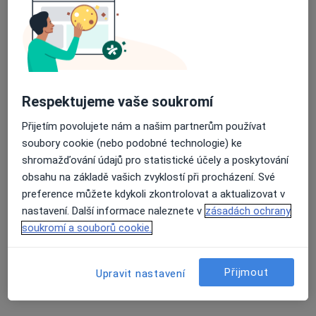
21 názorů
Edvarda Beneše 1128/13, Plzeň
•
Mapa
Průměrné hodnocení na Apple a Play Store 4.5
Fakultní nemocnice Plzeň
Tato klinika nemá specialisty s dostupnými termíny v online kalendáři
Respektujeme vaše soukromí
Zobrazit profil
Přijetím povolujete nám a našim partnerům používat
soubory cookie (nebo podobné technologie) ke
shromažďování údajů pro statistické účely a poskytování
obsahu na základě vašich zvyklostí při procházení. Své
preference můžete kdykoli zkontrolovat a aktualizovat v
nastavení. Další informace naleznete v
zásadách ochrany
soukromí a souborů cookie.
Jan Masák
Přijmout
Upravit nastavení
Anesteziolog
1 názor