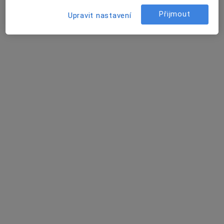
Přijmout
Upravit nastavení
Jolana Wimmerová
Anesteziolog
Edvarda Beneše 1128/13, Plzeň
•
Mapa
Fakultní nemocnice Plzeň
Tento specialista nenabízí online rezervaci termínu na této adrese.
Rezervovat termín