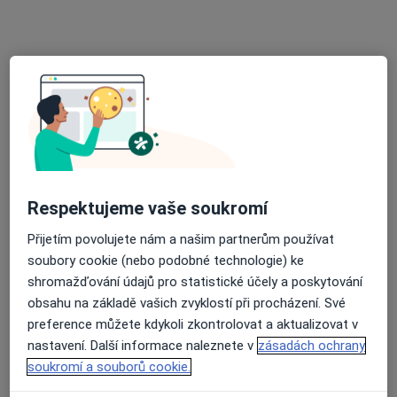
Rezervovat termín
Respektujeme vaše soukromí
Ludmila Kohoutová
Přijetím povolujete nám a našim partnerům používat
Anesteziolog
soubory cookie (nebo podobné technologie) ke
shromažďování údajů pro statistické účely a poskytování
Edvarda Beneše 1128/13, Plzeň
•
Mapa
obsahu na základě vašich zvyklostí při procházení. Své
Fakultní nemocnice Plzeň
preference můžete kdykoli zkontrolovat a aktualizovat v
Tento specialista nenabízí online rezervaci termínu na této adrese.
nastavení. Další informace naleznete v
zásadách ochrany
soukromí a souborů cookie.
Rezervovat termín