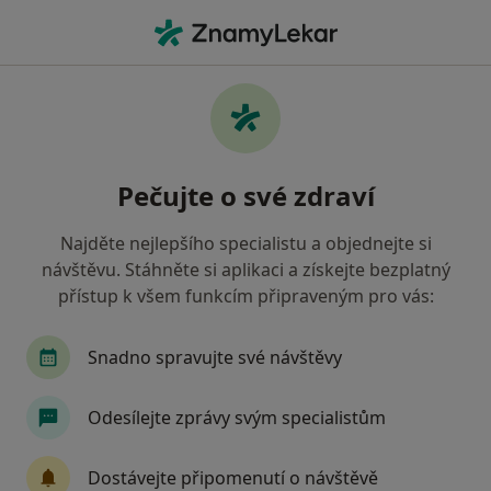
Hla
Anesteziolog • Plzeň, plzeňský
Filtry
• 1
Mapa
Doporučení anesteziologové s
Pečujte o své zdraví
Zaměstnanecká pojišťovna Škoda Plzeň
Jak řadíme výsledky vyhledávání?
Najděte nejlepšího specialistu a objednejte si
návštěvu. Stáhněte si aplikaci a získejte bezplatný
přístup k všem funkcím připraveným pro vás:
Snadno spravujte své návštěvy
Odesílejte zprávy svým specialistům
Fakultní nemocnice Plzeň
Dostávejte připomenutí o návštěvě
·
Více
Anesteziolog, Chirurg, Diagnostik