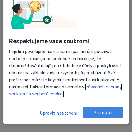
4 názory
Edvarda Beneše 13, Plzeň
•
Mapa
Průměrné hodnocení na Apple a Play Store 4.5
Fakultní nemocnice Plzeň
Tento specialista nenabízí online rezervaci termínu na této adrese.
Respektujeme vaše soukromí
Rezervovat termín
Přijetím povolujete nám a našim partnerům používat
soubory cookie (nebo podobné technologie) ke
shromažďování údajů pro statistické účely a poskytování
obsahu na základě vašich zvyklostí při procházení. Své
preference můžete kdykoli zkontrolovat a aktualizovat v
nastavení. Další informace naleznete v
zásadách ochrany
soukromí a souborů cookie.
MUDr. Jana Navrátilová
Přijmout
Upravit nastavení
Onkolog, Internista
Alej Svobody 80, Plzeň
•
Mapa