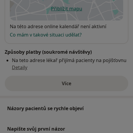
Přiblížit mapu
se otevře v nové záložce
Dostupnost
Na této adrese online kalendář není aktivní
Co mám v takové situaci udělat?
Způsoby platby (soukromé návštěvy)
Na teto adrese lékař přijímá pacienty na pojišťovnu
Detaily
Více
o adrese
Názory pacientů se rychle objeví
Napište svůj první názor