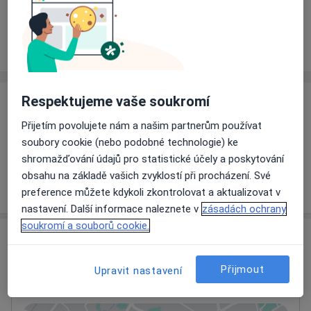
Rezervovat termín
Ceník
Adresy
Názory pacientů
Respektujeme vaše soukromí
Ceník
Přijetím povolujete nám a našim partnerům používat
Informace o službách a cenách nejsou k dispozici
soubory cookie (nebo podobné technologie) ke
Tento specialista ještě nepřidával žádné informace o
shromažďování údajů pro statistické účely a poskytování
svých službách.
obsahu na základě vašich zvyklostí při procházení. Své
preference můžete kdykoli zkontrolovat a aktualizovat v
nastavení. Další informace naleznete v
zásadách ochrany
soukromí a souborů cookie.
Adresa
Přijmout
Upravit nastavení
Fakultní nemocnice Plzeň
alej Svobody 80,
Plzeň
323 00