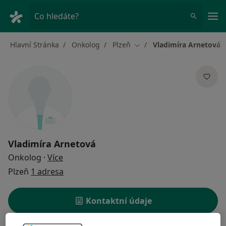
Hla
Co hledáte?
Hlavní Stránka
Onkolog
Plzeň
Vladimíra Arnetová
Změna města
Vladimíra Arnetová
o specializacích
Onkolog
·
Více
Plzeň
1 adresa
Kontaktní údaje