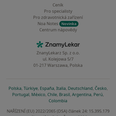
Ceník
Pro specialisty
Pro zdravotnická zařízení
Noa Notes
Novinka
Centrum nápovědy
Kontakt
ZnamyLekar - Hlavní stránka
ZnanyLekarz Sp. z o.o.
ul. Kolejowa 5/7
01-217 Warszawa, Polska
se otevře v nové záložce
se otevře v nové záložce
se otevře v nové záložce
se otevře v nové záložce
se otevře v 
se o
Polska
,
Türkiye
,
España
,
Italia
,
Deutschland
,
Česko
,
se otevře v nové záložce
se otevře v nové záložce
se otevře v nové záložce
se otevře v nové záložc
se otevře v 
se ote
Portugal
,
México
,
Chile
,
Brasil
,
Argentina
,
Perú
,
se otevře v nové záložce
Colombia
NAŘÍZENÍ (EU) 2022/2065 (DSA) článek 24: 15.395.179