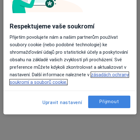
Průměrné hodnocení na Apple a Play Store 4.5
Milada Maňhalová
Respektujeme vaše soukromí
Onkolog, Chirurg
Přijetím povolujete nám a našim partnerům používat
Podbrdská 269, Příbram
•
Mapa
soubory cookie (nebo podobné technologie) ke
Oblastní nemocnice Příbram, a.s.
shromažďování údajů pro statistické účely a poskytování
Tento specialista nenabízí online rezervaci termínu na této adrese.
obsahu na základě vašich zvyklostí při procházení. Své
preference můžete kdykoli zkontrolovat a aktualizovat v
Rezervovat termín
nastavení. Další informace naleznete v
zásadách ochrany
soukromí a souborů cookie.
Přijmout
Upravit nastavení