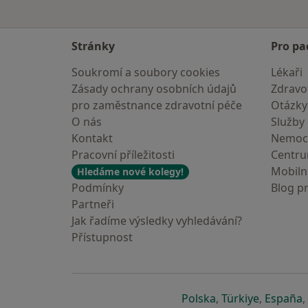
Stránky
Pro pa
Soukromí a soubory cookies
Lékaři
Zásady ochrany osobních údajů
Zdravot
pro zaměstnance zdravotní péče
Otázky
O nás
Služby
Kontakt
Nemoc
Pracovní příležitosti
Centr
Mobilní
Hledáme nové kolegy!
Podmínky
Blog p
Partneři
Jak řadíme výsledky vyhledávání?
Přístupnost
se otevře v nové 
se otevře
s
Polska
,
Türkiye
,
España
,