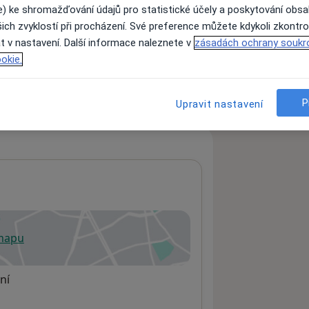
e) ke shromažďování údajů pro statistické účely a poskytování obs
ich zvyklostí při procházení. Své preference můžete kdykoli zkontro
t v nastavení. Další informace naleznete v
zásadách ochrany soukr
ách nejsou k dispozici
okie.
ádné informace o svých službách.
P
Upravit nastavení
 mapu
 otevře v nové záložce
ní