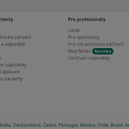
cienty
Pro profesionály
Ceník
nická zařízení
Pro specialisty
 a odpovědi
Pro zdravotnická zařízení
Noa Notes
Novinka
i
Centrum nápovědy
um nápovědy
 aplikace
ro pacienty
záložce
 v nové záložce
e otevře v nové záložce
se otevře v nové záložce
se otevře v nové záložce
se otevře v nové záložce
se otevře v nové záložc
se otevře v nov
se otevře
se 
Italia
,
Deutschland
,
Česko
,
Portugal
,
México
,
Chile
,
Brasil
,
A