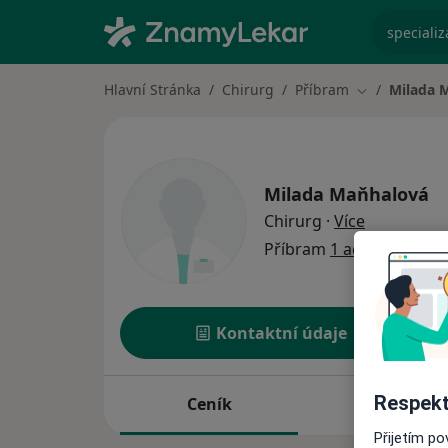
specializ
Hlavní Stránka
Chirurg
Příbram
Milada 
Změna města
Milada Maňhalová
o specializ
Chirurg
·
Více
Příbram
1 adresa
Kontaktní údaje
Respekt
Ceník
Adresy
Přijetím p