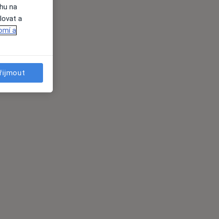
ahu na
lovat a
omí a
řijmout