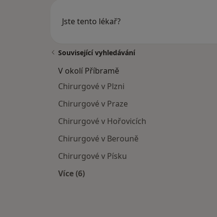
Jste tento lékař?
Související vyhledávání
V okolí Příbramě
Chirurgové v Plzni
Chirurgové v Praze
Chirurgové v Hořovicích
Chirurgové v Berouně
Chirurgové v Písku
Více (6)
Více v kategorii: V okolí Příbramě