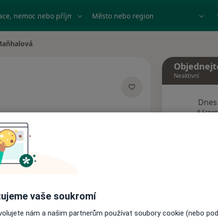
ace, nemoc nebo příjmení
Město nebo region
Maňhalová
Objednejt
Neaktivní
Dnes
acích
8 Srpen
Tento 
Rezervovat termín
ujeme vaše soukromí
Názory pacientů
ovolujete nám a našim partnerům používat soubory cookie (nebo po