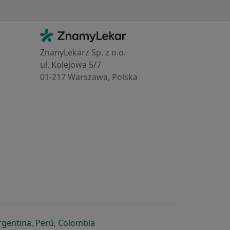
Kontakt
ZnamyLekar - Hlavní stránka
ZnanyLekarz Sp. z o.o.
ul. Kolejowa 5/7
01-217 Warszawa, Polska
e
é záložce
 v nové záložce
otevře v nové záložce
se otevře v nové záložce
se otevře v nové záložce
se otevře v nové záložce
rgentina
,
Perú
,
Colombia