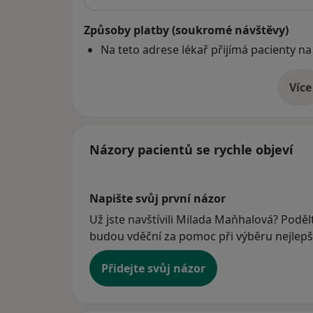
Způsoby platby (soukromé návštěvy)
Na teto adrese lékař přijímá pacienty na
Více
o 
Názory pacientů se rychle objeví
Napište svůj první názor
Už jste navštívili Milada Maňhalová? Podělt
budou vděční za pomoc při výběru nejlepší
Přidejte svůj názor