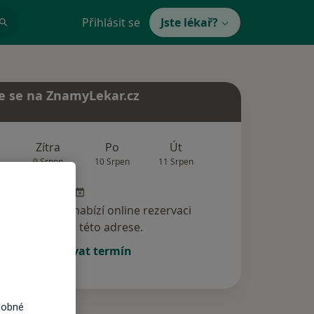
Přihlásit se
Jste lékař?
e se na ZnamyLekar.cz
Zítra
Po
Út
St
Čt
9 Srpen
10 Srpen
11 Srpen
12 Srpen
13 Srp
specialista nenabízí online rezervaci
termínu na této adrese.
Rezervovat termín
dobné