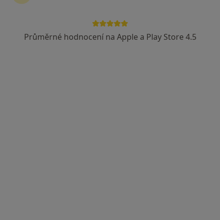
MUDr. Pavel Krejčí
Chirurg
Průměrné hodnocení na Apple a Play Store 4.5
70 názorů
Blatenská 314, Horažďovice
•
Mapa
Chirurgie HD s.r.o.
Konzultace
od 500 kč
Tento specialista nenabízí online rezervaci termínu na této adrese.
Rezervovat termín