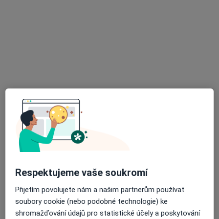
·
Více
Chirurg, Dermatolog, Diabetolog
3 názory
Sadová 618, Březnice
•
Mapa
Poliklinika Březnice
Tato klinika nemá specialisty s dostupnými termíny v online kalendáři
Zobrazit profil
K dispozici jsou specialisté
Tito specialisté se nacházejí mimo Blatná, jihočeský,
v oblastech blízkých vašemu vyhledávání.
Respektujeme vaše soukromí
Přijetím povolujete nám a našim partnerům používat
soubory cookie (nebo podobné technologie) ke
shromažďování údajů pro statistické účely a poskytování