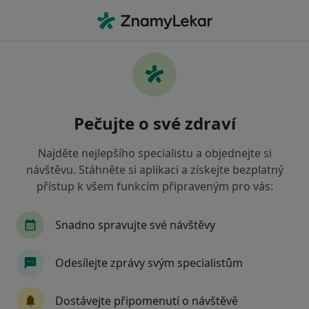
Hla
Chirurg • Blatná, jihočeský
Filtry
Mapa
Chirurg Blatná
Pečujte o své zdraví
Jak řadíme výsledky vyhledávání?
Najděte nejlepšího specialistu a objednejte si
návštěvu. Stáhněte si aplikaci a získejte bezplatný
Jakou pojišťovnu máte?
přístup k všem funkcím připraveným pro vás:
Snadno spravujte své návštěvy
Odesílejte zprávy svým specialistům
Dostávejte připomenutí o návštěvě