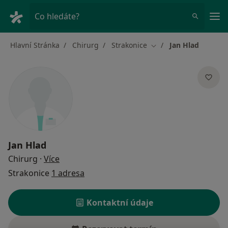
Hla
Co hledáte?
Hlavní Stránka
Chirurg
Strakonice
Jan Hlad
Změna města
Jan Hlad
o specializacích
Chirurg
·
Více
Strakonice
1 adresa
Kontaktní údaje