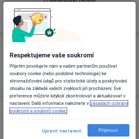
Rezervovat termín
Ceník
Adresy
Názory pacientů
Ceník
Respektujeme vaše soukromí
Informace o službách a cenách nejsou k dispozici
Přijetím povolujete nám a našim partnerům používat
Tento specialista ještě nepřidával žádné informace o
soubory cookie (nebo podobné technologie) ke
svých službách.
shromažďování údajů pro statistické účely a poskytování
obsahu na základě vašich zvyklostí při procházení. Své
preference můžete kdykoli zkontrolovat a aktualizovat v
nastavení. Další informace naleznete v
zásadách ochrany
Adresa
soukromí a souborů cookie.
Nemocnice Strakonice, a.s.
Radomyšlská 336,
Strakonice
38629
Přijmout
Upravit nastavení