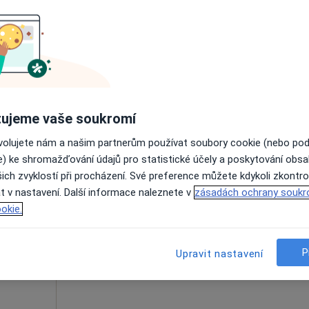
Online rezervace termínu není k dispozic
Rezervovat termín
 přidána
ujeme vaše soukromí
ovolujete nám a našim partnerům používat soubory cookie (nebo po
e) ke shromažďování údajů pro statistické účely a poskytování obs
Dnes
Zítra
Po
Út
ich zvyklostí při procházení. Své preference můžete kdykoli zkontro
8 Srpen
9 Srpen
10 Srpen
11 Srpe
t v nastavení. Další informace naleznete v
zásadách ochrany soukr
okie.
Online rezervace termínu není k dispozic
Rezervovat termín
P
Upravit nastavení