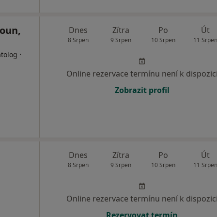
oun,
Dnes
Zítra
Po
Út
8 Srpen
9 Srpen
10 Srpen
11 Srpe
·
atolog
Online rezervace termínu není k dispozic
Zobrazit profil
Dnes
Zítra
Po
Út
8 Srpen
9 Srpen
10 Srpen
11 Srpe
Online rezervace termínu není k dispozic
Rezervovat termín