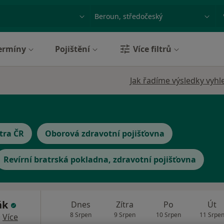
ace, nemoc nebo příjmení
Město nebo region
ermíny
Pojištění
Více filtrů
Jak řadíme výsledky vyhl
tra ČR
Oborová zdravotní pojišťovna
Revírní bratrská pokladna, zdravotní pojišťovna
ák
Dnes
Zítra
Po
Út
8 Srpen
9 Srpen
10 Srpen
11 Srpe
·
Více