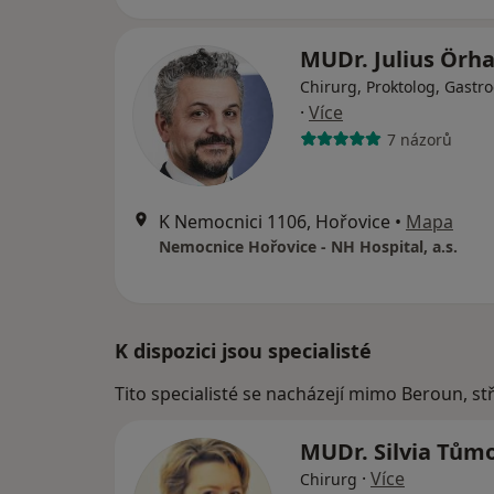
MUDr. Julius Örh
Chirurg, Proktolog, Gastr
·
Více
7 názorů
K Nemocnici 1106, Hořovice
•
Mapa
Nemocnice Hořovice - NH Hospital, a.s.
K dispozici jsou specialisté
Tito specialisté se nacházejí mimo Beroun, s
MUDr. Silvia Tům
·
Více
Chirurg