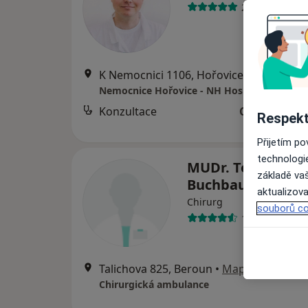
29 názorů
K Nemocnici 1106, Hořovice
•
Mapa
Nemocnice Hořovice - NH Hospital, a.s.
Konzultace
Cena nebyla
Respekt
Přijetím p
technologi
MUDr. Tomáš
základě vaš
Buchbauer
aktualizova
Chirurg
souborů co
17 názorů
Talichova 825, Beroun
•
Mapa
Chirurgická ambulance