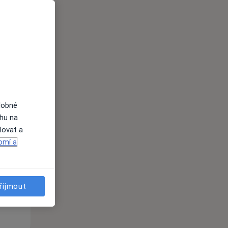
i
dobné
ahu na
St
Čt
Pá
lovat a
n
12 Srpen
13 Srpen
14 Srpen
omí a
i
řijmout