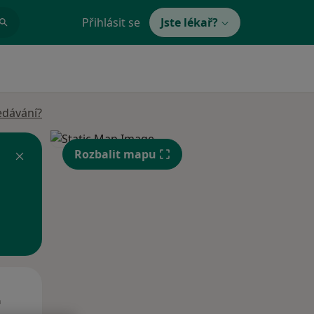
Přihlásit se
Jste lékař?
edávání?
Rozbalit mapu
St
Čt
Pá
n
12 Srpen
13 Srpen
14 Srpen