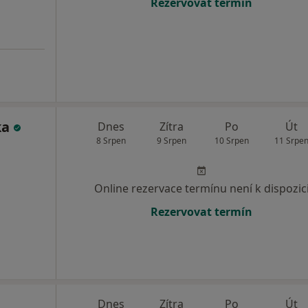
Rezervovat termín
ka
Dnes
Zítra
Po
Út
8 Srpen
9 Srpen
10 Srpen
11 Srpe
Online rezervace termínu není k dispozic
Rezervovat termín
Dnes
Zítra
Po
Út