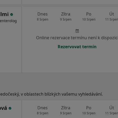
almi
Dnes
Zítra
Po
Út
8 Srpen
9 Srpen
10 Srpen
11 Srpe
oenterolog
Online rezervace termínu není k dispozic
Rezervovat termín
tředočeský, v oblastech blízkých vašemu vyhledávání.
ová
Dnes
Zítra
Po
Út
8 Srpen
9 Srpen
10 Srpen
11 Srpe