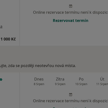
Online rezervace termínu není k dispozic
Rezervovat termín
a
1 000 Kč
ujte, zda se později neotevřou nová místa.
Dnes
Zítra
Po
Út
8 Srpen
9 Srpen
10 Srpen
11 Srpe
Online rezervace termínu není k dispozic