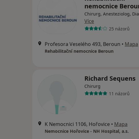
nemocnice Berou
Chirurg, Anesteziolog, Di
Více
25 názorů
Profesora Veselého 493, Beroun
•
Mapa
Rehabilitační nemocnice Beroun
Richard Sequens
Chirurg
11 názorů
K Nemocnici 1106, Hořovice
•
Mapa
Nemocnice Hořovice - NH Hospital, a.s.