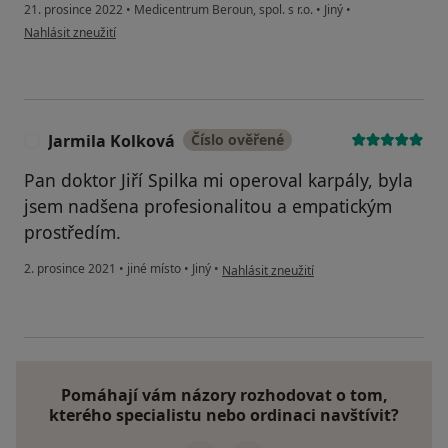
21. prosince 2022
•
Medicentrum Beroun, spol. s r.o.
•
Jiný
•
podle názoru uživatele Antonín Šmejkal
Nahlásit zneužití
Jarmila Kolková
Číslo ověřené
J
Pan doktor Jiří Spilka mi operoval karpály, byla
jsem nadšena profesionalitou a empatickým
prostředím.
podle názoru uživatele Jarmila Kolková
2. prosince 2021
•
jiné místo
•
Jiný
•
Nahlásit zneužití
Pomáhají vám názory rozhodovat o tom,
kterého specialistu nebo ordinaci navštívit?