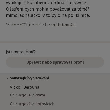
vynikající. Působení v ordinaci je skvělé.
Ošetření bych mohla považovat za téměř
mimořádné,ačkoliv to bylo na poliklinice.
podle názoru uživatele Jana Pavelková
12. února 2020
•
jiné místo
•
Jiný
•
Nahlásit zneužití
Jste tento lékař?
Upravit nebo spravovat profil
Související vyhledávání
V okolí Berouna
Chirurgové v Praze
Chirurgové v Hořovicích