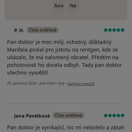
Ano
Ne
P. H.
Číslo ověřené
P
Pan doktor je moc milý, ochotný, důkladný.
Manžela poslal pro jistotu na rentgen, kde se
ukázalo, že má nalomený obratel. Předtím na
pohotovosti ho docela odbyli. Tady pan doktor
všechno vysvětlil.
podle názoru uživatele P. H.
29. prosince 2020
•
jiné místo
•
Jiný
•
Nahlásit zneužití
Jana Pavelková
Číslo ověřené
J
Pan doktor je vynikající, nic mi nebolelo a zásah