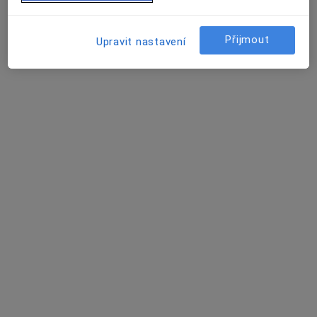
MUDr. Silvia Tůmová
·
Více
Chirurg
Přijmout
701 názorů
Upravit nastavení
Jabloňová 8/2992, Praha 10, Praha
•
Mapa
Chirurgie Zahradní Město
Estetická medicína
1 000 Kč
Tento specialista nenabízí online rezervaci termínu na této adrese.
Rezervovat termín
Další specialisté ve vaší oblasti
Právě teď nemají žádná volná místa. Zkontrolujte,
zda se později neotevřou nová místa.