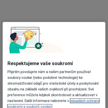
Medicentrum Beroun, spol. s r.o.
Tato klinika nemá specialisty s dostupnými termíny v online kalendáři
Zobrazit profil
K dispozici jsou specialisté
Tito specialisté se nacházejí mimo Beroun,
středočeský, v oblastech blízkých vašemu
vyhledávání.
Respektujeme vaše soukromí
Přijetím povolujete nám a našim partnerům používat
soubory cookie (nebo podobné technologie) ke
shromažďování údajů pro statistické účely a poskytování
obsahu na základě vašich zvyklostí při procházení. Své
preference můžete kdykoli zkontrolovat a aktualizovat v
nastavení. Další informace naleznete v
zásadách ochrany
soukromí a souborů cookie.