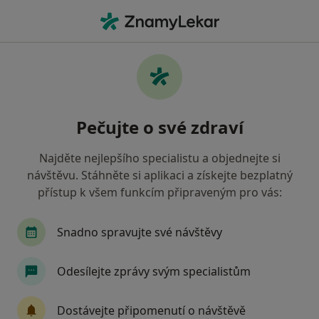
Hla
Chirurg • Beroun, středočeský
Filtry
• 1
Mapa
Doporučení chirurgové s Vojenská zdravotní
Pečujte o své zdraví
pojišťovna ČR Beroun
Jak řadíme výsledky vyhledávání?
Najděte nejlepšího specialistu a objednejte si
návštěvu. Stáhněte si aplikaci a získejte bezplatný
přístup k všem funkcím připraveným pro vás:
Snadno spravujte své návštěvy
Odesílejte zprávy svým specialistům
MUDr. Tomáš Buchbauer
Dostávejte připomenutí o návštěvě
Chirurg