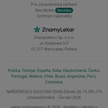
Pro zdravotnická zařízení
Noa Notes
Novinka
Centrum nápovědy
Kontakt
ZnamyLekar - Hlavní stránka
ZnanyLekarz Sp. z o.o.
ul. Kolejowa 5/7
01-217 Warszawa, Polska
se otevře v nové záložce
se otevře v nové záložce
se otevře v nové záložce
se otevře v nové záložce
se otevře v 
se o
Polska
,
Türkiye
,
España
,
Italia
,
Deutschland
,
Česko
,
se otevře v nové záložce
se otevře v nové záložce
se otevře v nové záložce
se otevře v nové záložc
se otevře v 
se ote
Portugal
,
México
,
Chile
,
Brasil
,
Argentina
,
Perú
,
se otevře v nové záložce
Colombia
NAŘÍZENÍ (EU) 2022/2065 (DSA) článek 24: 15.395.179
uživatelů/měsíc - Červen 2026
www.znamylekar.cz © 2026 - Najděte si lékaře a