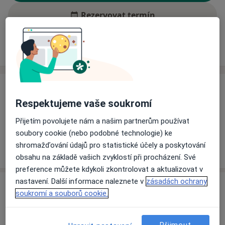
Rezervovat termín
Ceník
Adresy
Názory pacientů (1)
Ceník
Respektujeme vaše soukromí
Informace o službách a cenách nejsou k dispozici
Přijetím povolujete nám a našim partnerům používat
Tento specialista ještě nepřidával žádné informace o
soubory cookie (nebo podobné technologie) ke
svých službách.
shromažďování údajů pro statistické účely a poskytování
obsahu na základě vašich zvyklostí při procházení. Své
preference můžete kdykoli zkontrolovat a aktualizovat v
nastavení. Další informace naleznete v
zásadách ochrany
Adresa
soukromí a souborů cookie.
Chirurgická a cévní ambulance
Palackého náměstí 878,
Zdice
26751
Přijmout