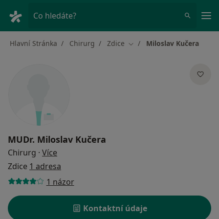
Hla
Co hledáte?
Hlavní Stránka
Chirurg
Zdice
Miloslav Kučera
Změna města
MUDr.
Miloslav Kučera
o specializacích
Chirurg
·
Více
Zdice
1 adresa
1 názor
Kontaktní údaje