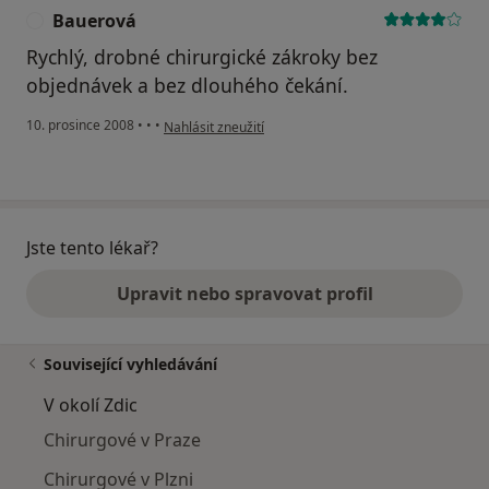
Bauerová
B
Rychlý, drobné chirurgické zákroky bez
objednávek a bez dlouhého čekání.
podle názoru uživatele Bauerová
10. prosince 2008
•
•
•
Nahlásit zneužití
Jste tento lékař?
Upravit nebo spravovat profil
Související vyhledávání
V okolí Zdic
Chirurgové v Praze
Chirurgové v Plzni