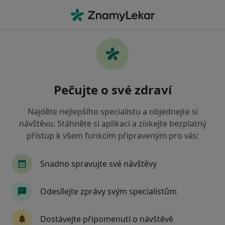
Hla
Chirurg • Kladno, středočeský
Filtry
Mapa
Chirurg Kladno
Pečujte o své zdraví
Jak řadíme výsledky vyhledávání?
Najděte nejlepšího specialistu a objednejte si
návštěvu. Stáhněte si aplikaci a získejte bezplatný
Jakou pojišťovnu máte?
přístup k všem funkcím připraveným pro vás:
Zdravotní pojišťovna ministerstva vnitra ČR
O
Snadno spravujte své návštěvy
Odesílejte zprávy svým specialistům
Dostávejte připomenutí o návštěvě