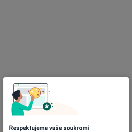
MUDr. Vladimír Lemon
·
Více
Chirurg, Ortoped
1 názor
Fr. Kloze 2628, Kladno
•
Mapa
Ordinace SK Kladno
Tento specialista nenabízí online rezervaci termínu na této adrese.
Rezervovat termín
K dispozici jsou specialisté
Tito specialisté se nacházejí mimo Kladno,
středočeský, v oblastech blízkých vašemu
vyhledávání.
Respektujeme vaše soukromí