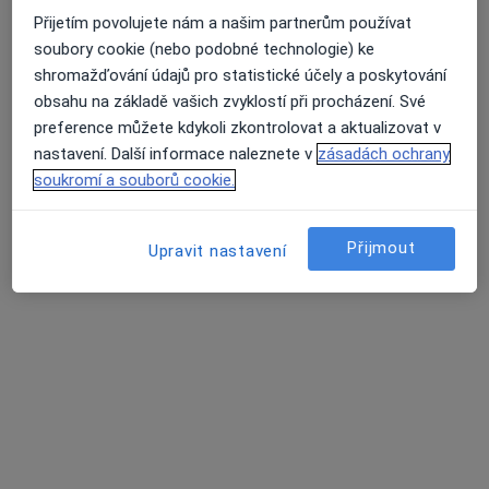
Přijetím povolujete nám a našim partnerům používat
soubory cookie (nebo podobné technologie) ke
shromažďování údajů pro statistické účely a poskytování
obsahu na základě vašich zvyklostí při procházení. Své
MUDr. Silvia Tůmová
preference můžete kdykoli zkontrolovat a aktualizovat v
·
Více
Chirurg
nastavení. Další informace naleznete v
zásadách ochrany
701 názorů
soukromí a souborů cookie.
Jabloňová 8/2992, Praha 10, Praha
•
Mapa
Chirurgie Zahradní Město
Přijmout
Upravit nastavení
Estetická medicína
1 000 Kč
Tento specialista nenabízí online rezervaci termínu na této adrese.
Rezervovat termín
Další specialisté ve vaší oblasti