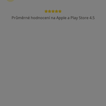
Průměrné hodnocení na Apple a Play Store 4.5
MUDr. Vladimír Čuba
·
Více
Chirurg, Otorinolaryngolog
46 názorů
Maroldova 2304, Kladno
•
Mapa
ORL MUDr. Vladimír Čuba
Tento specialista nenabízí online rezervaci termínu na této adrese.
Rezervovat termín