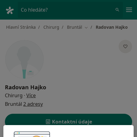
Hla
Co hledáte?
Hlavní Stránka
Chirurg
Bruntál
Radovan Hajko
Změna města
Radovan Hajko
o specializacích
Chirurg
·
Více
Bruntál
2 adresy
Kontaktní údaje