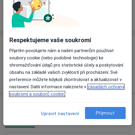
Rezervovat termín
Ceník
Adresy
Názory pacientů
Respektujeme vaše soukromí
Ceník
Přijetím povolujete nám a našim partnerům používat
Informace o službách a cenách nejsou k dispozici
soubory cookie (nebo podobné technologie) ke
Tento specialista ještě nepřidával žádné informace o
shromažďování údajů pro statistické účely a poskytování
svých službách.
obsahu na základě vašich zvyklostí při procházení. Své
preference můžete kdykoli zkontrolovat a aktualizovat v
nastavení. Další informace naleznete v
zásadách ochrany
soukromí a souborů cookie.
Adresy (2)
Přijmout
Upravit nastavení
Adresa 1
Adresa 2