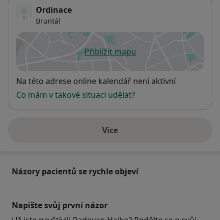
Ordinace
Bruntál
Přiblížit mapu
se otevře v nové záložce
Dostupnost
Na této adrese online kalendář není aktivní
Co mám v takové situaci udělat?
Více
o adrese
Názory pacientů se rychle objeví
Napište svůj první názor
Už jste navštívili Radovan Hajko? Podělte se o svůj