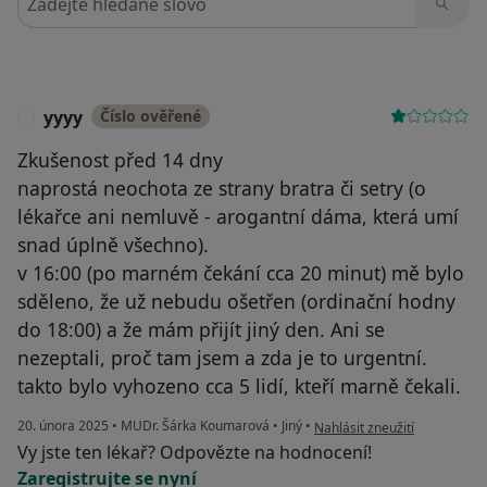
yyyy
Číslo ověřené
Y
Zkušenost před 14 dny
naprostá neochota ze strany bratra či setry (o
lékařce ani nemluvě - arogantní dáma, která umí
snad úplně všechno).
v 16:00 (po marném čekání cca 20 minut) mě bylo
sděleno, že už nebudu ošetřen (ordinační hodny
do 18:00) a že mám přijít jiný den. Ani se
nezeptali, proč tam jsem a zda je to urgentní.
takto bylo vyhozeno cca 5 lidí, kteří marně čekali.
podle názoru uživatele yyyy
20. února 2025
•
MUDr. Šárka Koumarová
•
Jiný
•
Nahlásit zneužití
Vy jste ten lékař? Odpovězte na hodnocení!
Zaregistrujte se nyní