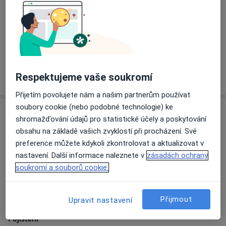
Specialisté
Ověřte svou pojišťovnu
Radovan Hajko
Chirurg
Respektujeme vaše soukromí
Přijetím povolujete nám a našim partnerům používat
soubory cookie (nebo podobné technologie) ke
Adresa
shromažďování údajů pro statistické účely a poskytování
obsahu na základě vašich zvyklostí při procházení. Své
preference můžete kdykoli zkontrolovat a aktualizovat v
Přiblížit mapu
nastavení. Další informace naleznete v
zásadách ochrany
soukromí a souborů cookie.
SARKAMED s.r.o., všeobecné praktické lékařství
Přijmout
Upravit nastavení
Čechova 987/4, Slaný 27401
Pojištění