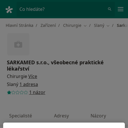
Hla
Co hledáte?
Hlavní Stránka
Zařízení
Chirurgie
Slaný
Sarka
Změna města
Změna měs
SARKAMED s.r.o., všeobecné praktické
lékařství
Chirurgie
Více
Slaný
1 adresa
1 názor
Specialisté
Adresy
Názory