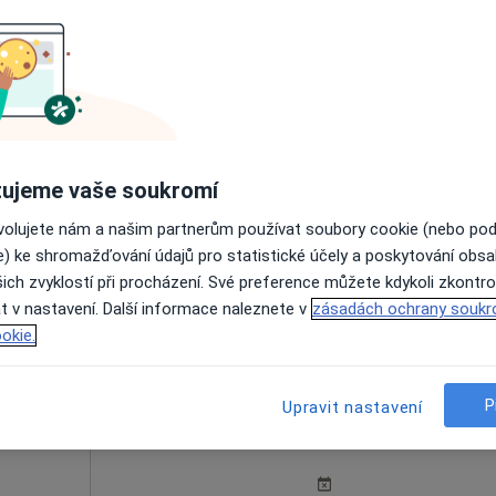
erhútt
Dnes
Zítra
Ne
Po
7 Srpen
8 Srpen
9 Srpen
10 Srpe
ujeme vaše soukromí
Online rezervace termínu není k dispozic
ovolujete nám a našim partnerům používat soubory cookie (nebo po
e) ke shromažďování údajů pro statistické účely a poskytování obs
Rezervovat termín
ich zvyklostí při procházení. Své preference můžete kdykoli zkontro
t v nastavení. Další informace naleznete v
zásadách ochrany soukr
okie.
P
Upravit nastavení
elka
Dnes
Zítra
Ne
Po
7 Srpen
8 Srpen
9 Srpen
10 Srpe