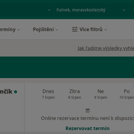
ace, nemoc nebo příjmení
Město nebo region
ermíny
Pojištění
Více filtrů
Jak řadíme výsledky vyhl
mčík
Dnes
Zítra
Ne
Po
7 Srpen
8 Srpen
9 Srpen
10 Srpe
Online rezervace termínu není k dispozic
Rezervovat termín