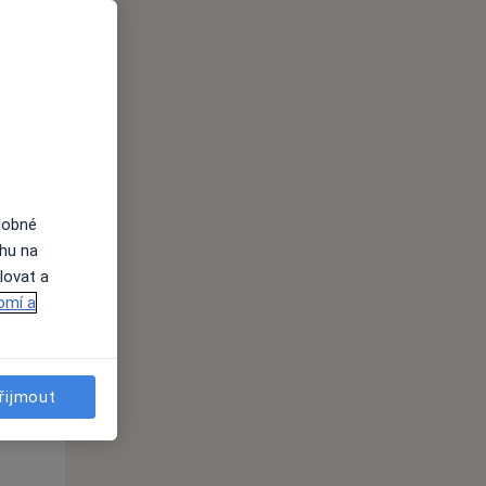
Út
St
Čt
n
11 Srpen
12 Srpen
13 Srpen
i
dobné
ahu na
lovat a
omí a
řijmout
Út
St
Čt
n
11 Srpen
12 Srpen
13 Srpen