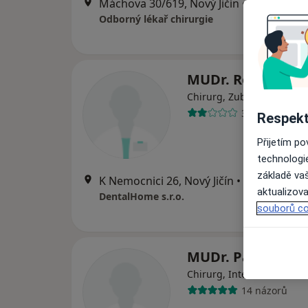
Máchova 30/619, Nový Jičín
•
Mapa
Odborný lékař chirurgie
MUDr. Robin Fing
Chirurg, Zubař
3 názory
Respekt
Přijetím p
technologi
základě vaš
K Nemocnici 26, Nový Jičín
•
Mapa
aktualizova
DentalHome s.r.o.
souborů co
MUDr. Pavel Hanz
Chirurg, Internista
14 názorů