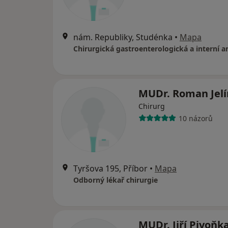
nám. Republiky, Studénka
•
Mapa
Chirurgická gastroenterologická a interní 
MUDr. Roman Jel
Chirurg
10 názorů
Tyršova 195, Příbor
•
Mapa
Odborný lékař chirurgie
MUDr. Jiří Pivoňk