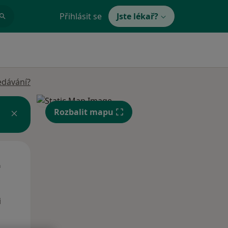
Přihlásit se
Jste lékař?
edávání?
Rozbalit mapu
Út
St
Čt
n
11 Srpen
12 Srpen
13 Srpen
i