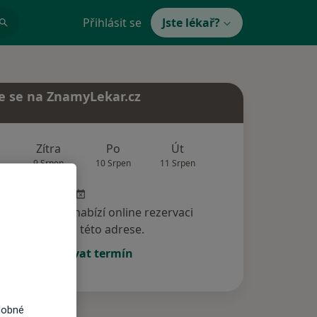
Přihlásit se
Jste lékař?
e se na ZnamyLekar.cz
Zítra
Po
Út
St
Čt
9 Srpen
10 Srpen
11 Srpen
12 Srpen
13 Srp
specialista nenabízí online rezervaci
termínu na této adrese.
Rezervovat termín
dobné