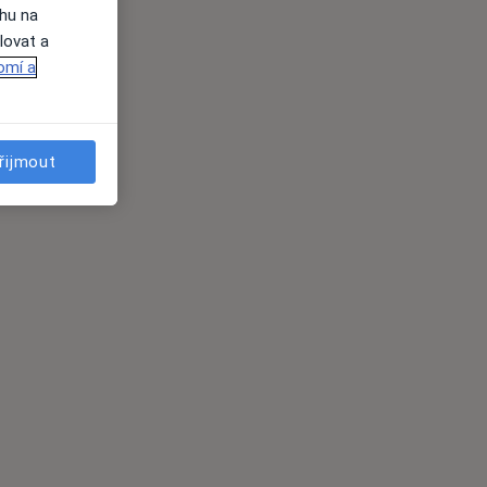
ahu na
lovat a
omí a
řijmout