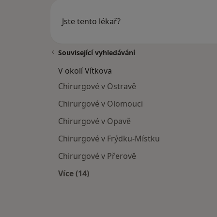
Jste tento lékař?
Související vyhledávání
V okolí Vítkova
Chirurgové v Ostravě
Chirurgové v Olomouci
Chirurgové v Opavě
Chirurgové v Frýdku-Místku
Chirurgové v Přerově
Více (14)
Více v kategorii: V okolí Vítkova