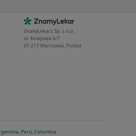
Kontakt
ZnamyLekar - Hlavní stránka
ZnanyLekarz Sp. z o.o.
ul. Kolejowa 5/7
01-217 Warszawa, Polska
e
é záložce
 v nové záložce
otevře v nové záložce
se otevře v nové záložce
se otevře v nové záložce
se otevře v nové záložce
rgentina
,
Perú
,
Colombia