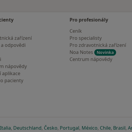
cienty
Pro profesionály
Ceník
nická zařízení
Pro specialisty
 a odpovědi
Pro zdravotnická zařízení
Noa Notes
Novinka
i
Centrum nápovědy
um nápovědy
 aplikace
ro pacienty
záložce
 v nové záložce
e otevře v nové záložce
se otevře v nové záložce
se otevře v nové záložce
se otevře v nové záložce
se otevře v nové záložc
se otevře v nov
se otevře
se 
Italia
,
Deutschland
,
Česko
,
Portugal
,
México
,
Chile
,
Brasil
,
A