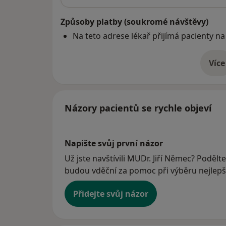
Způsoby platby (soukromé návštěvy)
Na teto adrese lékař přijímá pacienty na
Více
o 
Názory pacientů se rychle objeví
Napište svůj první názor
Už jste navštívili MUDr. Jiří Němec? Podělte
budou vděční za pomoc při výběru nejlepší
Přidejte svůj názor