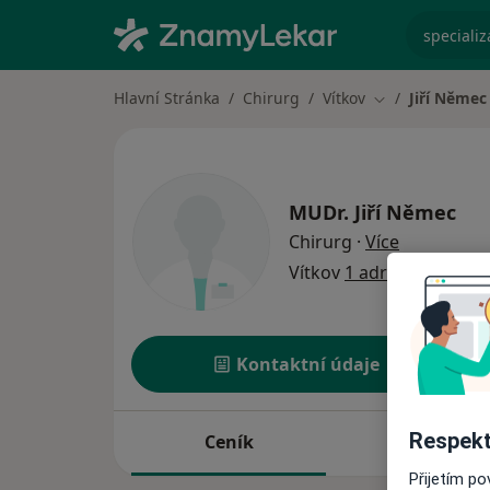
specializ
Hlavní Stránka
Chirurg
Vítkov
Jiří Němec
Změna města
MUDr.
Jiří Němec
o specializ
Chirurg
·
Více
Vítkov
1 adresa
Kontaktní údaje
Respekt
Ceník
Adresy
Přijetím p