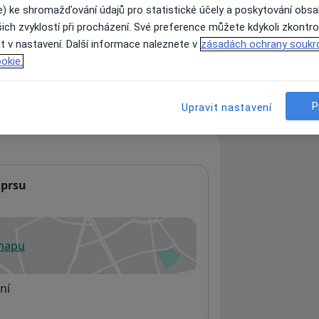
e) ke shromažďování údajů pro statistické účely a poskytování obs
ich zvyklostí při procházení. Své preference můžete kdykoli zkontro
t v nastavení. Další informace naleznete v
zásadách ochrany soukr
ách nejsou k dispozici
okie.
ádné informace o svých službách.
P
Upravit nastavení
 prsu
 mapu
 otevře v nové záložce
ní