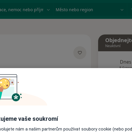
ace, nemoc nebo příjmení
Město nebo region
Objednejt
Neaktivní
Dnes
acích
8 Srpen
Tento 
Rezervovat termín
ujeme vaše soukromí
Názory pacientů
ovolujete nám a našim partnerům používat soubory cookie (nebo po