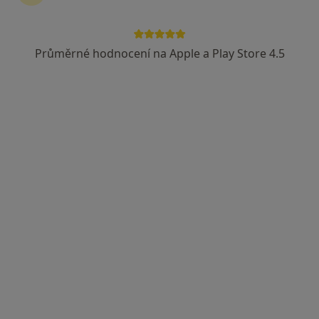
Průměrné hodnocení na Apple a Play Store 4.5
MUDr. Zuzana Vávrová
·
Více
Chirurg
23 názorů
Zalužanského 1192/15, Ostrava
•
Mapa
Vítkovická nemocnice
Tento specialista nenabízí online rezervaci termínu na této adrese.
Rezervovat termín