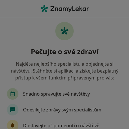
Hla
Chirurg • Frýdek-Místek, moravskoslezský
Filtry
Mapa
Chirurg Frýdek-Místek
Pečujte o své zdraví
Jak řadíme výsledky vyhledávání?
Najděte nejlepšího specialistu a objednejte si
návštěvu. Stáhněte si aplikaci a získejte bezplatný
Jakou pojišťovnu máte?
přístup k všem funkcím připraveným pro vás:
Všeobecná zdravotní pojišťovna
Vojenská zdra
Snadno spravujte své návštěvy
Odesílejte zprávy svým specialistům
Dostávejte připomenutí o návštěvě