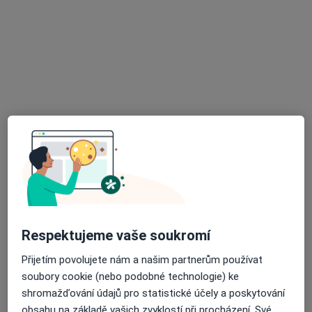
MUDr. Jiří Samlík
·
Více
Chirurg
Velká 17/3051, Ostrava
•
Mapa
Klinika LLC, Plastická chirurgie a laserové léčebně centrum
Tento specialista nenabízí online rezervaci termínu na této adrese.
Rezervovat termín
Respektujeme vaše soukromí
Přijetím povolujete nám a našim partnerům používat
Prim. MUDr. Igor Janík
soubory cookie (nebo podobné technologie) ke
·
Více
Chirurg, Plastický chirurg
shromažďování údajů pro statistické účely a poskytování
58 názorů
obsahu na základě vašich zvyklostí při procházení. Své