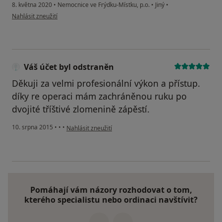
8. května 2020
•
Nemocnice ve Frýdku-Místku, p.o.
•
Jiný
•
podle názoru uživatele Váš účet byl odstraněn
Nahlásit zneužití
Váš účet byl odstraněn
Děkuji za velmi profesionální výkon a přístup.
díky re operaci mám zachráněnou ruku po
dvojité tříštivé zlomenině zápěstí.
podle názoru uživatele Váš účet byl odstraněn
10. srpna 2015
•
•
•
Nahlásit zneužití
Pomáhají vám názory rozhodovat o tom,
kterého specialistu nebo ordinaci navštívit?