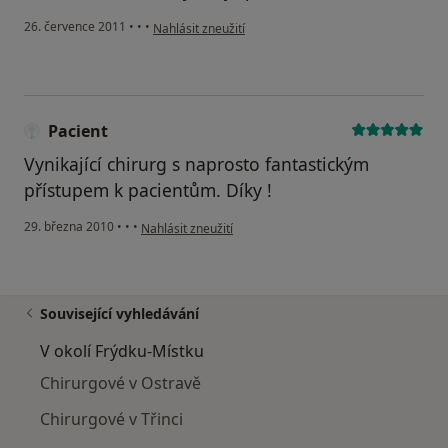
podle názoru uživatele Pacient
26. července 2011
•
•
•
Nahlásit zneužití
Pacient
Vynikající chirurg s naprosto fantastickým
přístupem k pacientům. Díky !
podle názoru uživatele Pacient
29. března 2010
•
•
•
Nahlásit zneužití
Související vyhledávání
V okolí Frýdku-Místku
Chirurgové v Ostravě
Chirurgové v Třinci