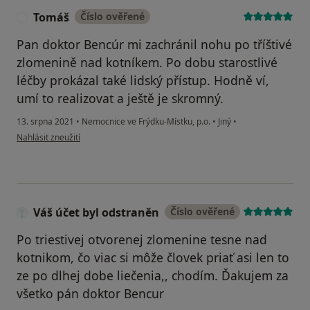
Tomáš
Číslo ověřené
T
Pan doktor Bencúr mi zachránil nohu po tříštivé
zlomenině nad kotníkem. Po dobu starostlivé
léčby prokázal také lidský přístup. Hodně ví,
umí to realizovat a ještě je skromný.
13. srpna 2021
•
Nemocnice ve Frýdku-Místku, p.o.
•
Jiný
•
podle názoru uživatele Tomáš
Nahlásit zneužití
Váš účet byl odstraněn
Číslo ověřené
Po triestivej otvorenej zlomenine tesne nad
kotnikom, čo viac si môže človek priať asi len to
ze po dlhej dobe liečenia,, chodím. Ďakujem za
všetko pán doktor Bencur