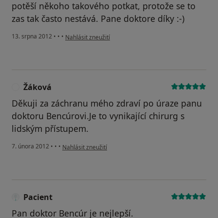
potěší někoho takového potkat, protože se to
zas tak často nestává. Pane doktore díky :-)
podle názoru uživatele Váš účet byl odstraněn
13. srpna 2012
•
•
•
Nahlásit zneužití
Žáková
Ž
Děkuji za záchranu mého zdraví po úraze panu
doktoru Bencúrovi.Je to vynikající chirurg s
lidským přístupem.
podle názoru uživatele Žáková
7. února 2012
•
•
•
Nahlásit zneužití
Pacient
Pan doktor Bencúr je nejlepší.