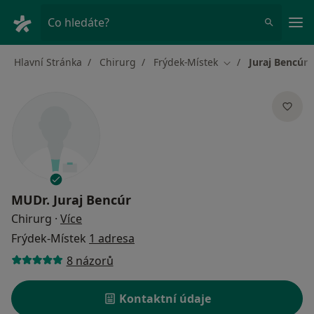
Hla
Co hledáte?
Hlavní Stránka
Chirurg
Frýdek-Místek
Juraj Bencúr
Změna města
MUDr.
Juraj Bencúr
o specializacích
Chirurg
·
Více
Frýdek-Místek
1 adresa
8 názorů
Kontaktní údaje