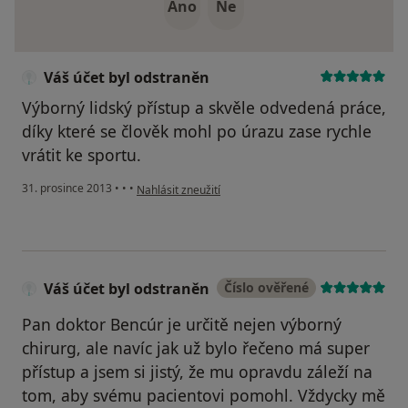
Ano
Ne
Váš účet byl odstraněn
Výborný lidský přístup a skvěle odvedená práce,
díky které se člověk mohl po úrazu zase rychle
vrátit ke sportu.
podle názoru uživatele Váš účet byl odstraněn
31. prosince 2013
•
•
•
Nahlásit zneužití
Váš účet byl odstraněn
Číslo ověřené
Pan doktor Bencúr je určitě nejen výborný
chirurg, ale navíc jak už bylo řečeno má super
přístup a jsem si jistý, že mu opravdu záleží na
tom, aby svému pacientovi pomohl. Vždycky mě