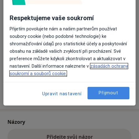
Respektujeme vaše soukromí
Přiblížit mapu
se otevře v nové záložce
Přijetím povolujete nám a našim partnerům používat
Dostupnost
Na této adrese online kalendář není aktivní
soubory cookie (nebo podobné technologie) ke
shromažďování údajů pro statistické účely a poskytování
Co mám v takové situaci udělat?
obsahu na základě vašich zvyklostí při procházení. Své
preference můžete kdykoli zkontrolovat a aktualizovat v
Způsoby platby (soukromé návštěvy)
nastavení. Další informace naleznete v
zásadách ochrany
Na teto adrese lékař přijímá pacienty na pojišťovnu
soukromí a souborů cookie.
Detaily
Přijmout
Upravit nastavení
Více
o adrese
Názory
Přidejte svůj názor