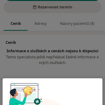
Rezervovat termín
Ceník
Adresy
Názory pacientů (8)
Ceník
Informace o službách a cenách nejsou k dispozici
Tento specialista ještě nepřidával žádné informace o
svých službách.
Adresa
Nemocnice ve Frýdku-Místku, p.o.
Elišky Krásnohorské 321,
Frýdek-Místek