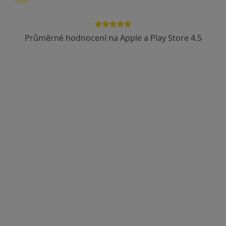
Průměrné hodnocení na Apple a Play Store 4.5
MUDr. Lukáš Adamčík
Chirurg
6 názorů
Máchova 30/619, Nový Jičín
•
Mapa
Odborný lékař chirurgie
Tento specialista nenabízí online rezervaci termínu na této adrese.
Rezervovat termín