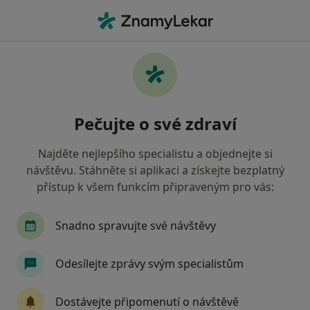
Hla
Chirurg • Nový Jičín, moravskoslezský
Filtry
Mapa
Chirurg Nový Jičín
Pečujte o své zdraví
Jak řadíme výsledky vyhledávání?
Najděte nejlepšího specialistu a objednejte si
návštěvu. Stáhněte si aplikaci a získejte bezplatný
Jakou pojišťovnu máte?
přístup k všem funkcím připraveným pro vás:
Oborová zdravotní pojišťovna
Vojenská zdravo
Snadno spravujte své návštěvy
Odesílejte zprávy svým specialistům
Dostávejte připomenutí o návštěvě