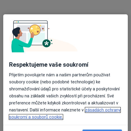
MUDr. Josef Zábranský
Chirurg
13 názorů
Štefánikova 1301, Kopřivnice
•
Mapa
Chirurgická ambulance
Tento specialista nenabízí online rezervaci termínu na této adrese.
Respektujeme vaše soukromí
Přijetím povolujete nám a našim partnerům používat
Rezervovat termín
soubory cookie (nebo podobné technologie) ke
shromažďování údajů pro statistické účely a poskytování
obsahu na základě vašich zvyklostí při procházení. Své
preference můžete kdykoli zkontrolovat a aktualizovat v
nastavení. Další informace naleznete v
zásadách ochrany
soukromí a souborů cookie.