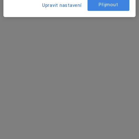
Přijmout
Upravit nastavení
MUDr. Robin Fingerhútt
Chirurg, Zubař
3 názory
K Nemocnici 26, Nový Jičín
•
Mapa
DentalHome s.r.o.
Tento specialista nenabízí online rezervaci termínu na této adrese.
Rezervovat termín