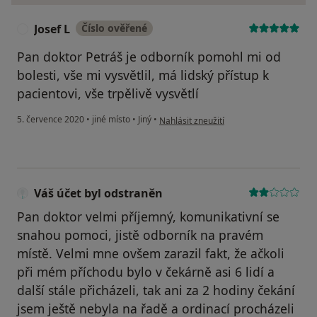
Josef L
Číslo ověřené
J
Pan doktor Petráš je odborník pomohl mi od
bolesti, vše mi vysvětlil, má lidský přístup k
pacientovi, vše trpělivě vysvětlí
podle názoru uživatele Josef L
5. července 2020
•
jiné místo
•
Jiný
•
Nahlásit zneužití
Váš účet byl odstraněn
Pan doktor velmi příjemný, komunikativní se
snahou pomoci, jistě odborník na pravém
místě. Velmi mne ovšem zarazil fakt, že ačkoli
při mém příchodu bylo v čekárně asi 6 lidí a
další stále přicházeli, tak ani za 2 hodiny čekání
jsem ještě nebyla na řadě a ordinací procházeli