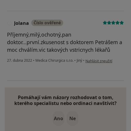
Jolana
Číslo ověřené
J
Příjemný,milý,ochotný,pan
doktor...první.zkusenost s doktorem Petrášem a
moc chválím.vic takových vstricnych lékařů
podle názoru uživatele Jola
27. dubna 2022
•
Medica Chirurgica s.r.o.
•
Jiný
•
Nahlásit zneužití
Pomáhají vám názory rozhodovat o tom,
kterého specialistu nebo ordinaci navštívit?
Ano
Ne