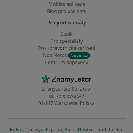
Mobilní aplikace
Blog pro pacienty
Pro profesionály
Ceník
Pro specialisty
Pro zdravotnická zařízení
Noa Notes
Novinka
Centrum nápovědy
Kontakt
ZnamyLekar - Hlavní stránka
ZnanyLekarz Sp. z o.o.
ul. Kolejowa 5/7
01-217 Warszawa, Polska
se otevře v nové záložce
se otevře v nové záložce
se otevře v nové záložce
se otevře v nové záložce
se otevře v 
se o
Polska
,
Türkiye
,
España
,
Italia
,
Deutschland
,
Česko
,