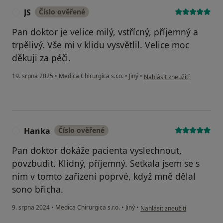
JS
Číslo ověřené
J
Pan doktor je velice milý, vstřícný, příjemný a
trpělivý. Vše mi v klidu vysvětlil. Velice moc
děkuji za péči.
podle názoru uživatele JS
19. srpna 2025
•
Medica Chirurgica s.r.o.
•
Jiný
•
Nahlásit zneužití
Hanka
Číslo ověřené
H
Pan doktor dokáže pacienta vyslechnout,
povzbudit. Klidný, příjemný. Setkala jsem se s
ním v tomto zařízení poprvé, když mně dělal
sono břicha.
podle názoru uživatele Hanka
9. srpna 2024
•
Medica Chirurgica s.r.o.
•
Jiný
•
Nahlásit zneužití