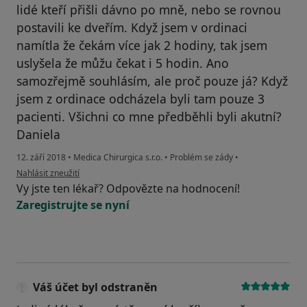
lidé kteří přišli dávno po mně, nebo se rovnou
postavili ke dveřím. Když jsem v ordinaci
namítla že čekám více jak 2 hodiny, tak jsem
uslyšela že můžu čekat i 5 hodin. Ano
samozřejmě souhlásím, ale proč pouze já? Když
jsem z ordinace odcházela byli tam pouze 3
pacienti. Všichni co mne předběhli byli akutní?
Daniela
12. září 2018
•
Medica Chirurgica s.r.o.
•
Problém se zády
•
podle názoru uživatele Váš účet byl odstraněn
Nahlásit zneužití
Vy jste ten lékař? Odpovězte na hodnocení!
Zaregistrujte se nyní
Váš účet byl odstraněn