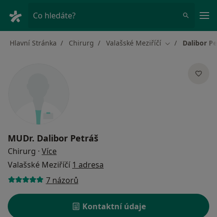
Hla
Co hledáte?
Hlavní Stránka
Chirurg
Valašské Meziříčí
Dalibor Pe
Změna města
MUDr.
Dalibor Petráš
o specializacích
Chirurg
·
Více
Valašské Meziříčí
1 adresa
7 názorů
Kontaktní údaje