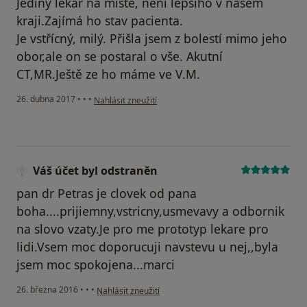
Jediný lékař na místě, není lepšího v našem
kraji.Zajímá ho stav pacienta.
Je vstřícný, milý. Přišla jsem z bolestí mimo jeho
obor,ale on se postaral o vše. Akutní
CT,MR.Ještě ze ho máme ve V.M.
podle názoru uživatele Váš účet byl odstraněn
26. dubna 2017
•
•
•
Nahlásit zneužití
Váš účet byl odstraněn
pan dr Petras je clovek od pana
boha....prijiemny,vstricny,usmevavy a odbornik
na slovo vzaty.Je pro me prototyp lekare pro
lidi.Vsem moc doporucuji navstevu u nej,,byla
jsem moc spokojena...marci
podle názoru uživatele Váš účet byl odstraněn
26. března 2016
•
•
•
Nahlásit zneužití