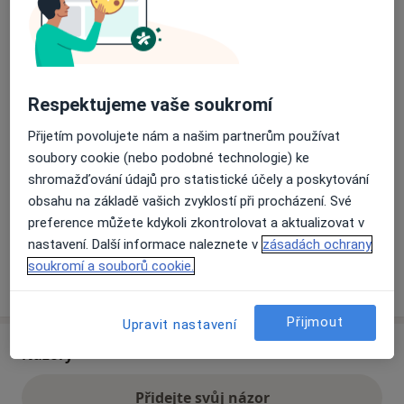
Přiblížit mapu
se otevře v nové záložce
Dostupnost
Respektujeme vaše soukromí
Na této adrese online kalendář není aktivní
Co mám v takové situaci udělat?
Přijetím povolujete nám a našim partnerům používat
soubory cookie (nebo podobné technologie) ke
shromažďování údajů pro statistické účely a poskytování
Způsoby platby (soukromé návštěvy)
obsahu na základě vašich zvyklostí při procházení. Své
Na teto adrese lékař přijímá pacienty na pojišťovnu
preference můžete kdykoli zkontrolovat a aktualizovat v
Detaily
nastavení. Další informace naleznete v
zásadách ochrany
soukromí a souborů cookie.
Více
o adrese
Přijmout
Upravit nastavení
Názory
Přidejte svůj názor