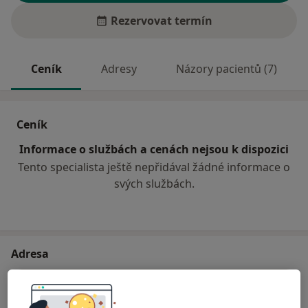
Rezervovat termín
Ceník
Adresy
Názory pacientů (7)
Ceník
Informace o službách a cenách nejsou k dispozici
Tento specialista ještě nepřidával žádné informace o
svých službách.
Adresa
Medica Chirurgica s.r.o.
Zašovská 778,
Valašské Meziříčí
75701