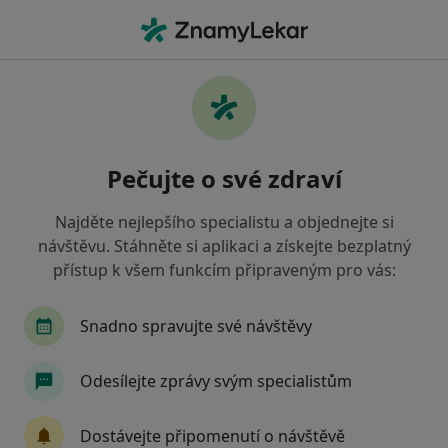
Hla
Chirurg • Ostrava, moravskoslezský
Filtry
Mapa
Chirurg Ostrava
Pečujte o své zdraví
Jak řadíme výsledky vyhledávání?
Najděte nejlepšího specialistu a objednejte si
návštěvu. Stáhněte si aplikaci a získejte bezplatný
Jakou pojišťovnu máte?
přístup k všem funkcím připraveným pro vás:
Všeobecná zdravotní pojišťovna
Zdravotní poj
Snadno spravujte své návštěvy
Odesílejte zprávy svým specialistům
Dostávejte připomenutí o návštěvě