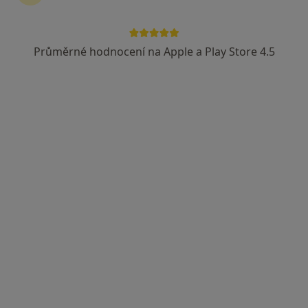
Průměrné hodnocení na Apple a Play Store 4.5
MUDr. Zuzana Vávrová
·
Více
Chirurg
23 názorů
Zalužanského 1192/15, Ostrava
•
Mapa
Vítkovická nemocnice
Tento specialista nenabízí online rezervaci termínu na této adrese.
Rezervovat termín