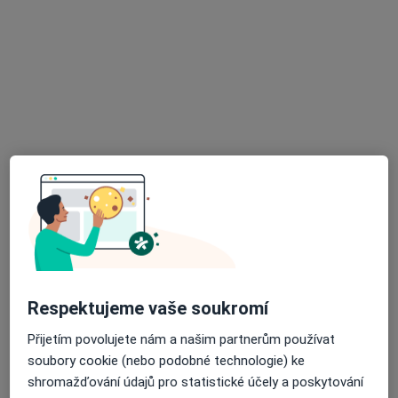
MUDr. Jiří Samlík
·
Více
Chirurg
Velká 17/3051, Ostrava
•
Mapa
Klinika LLC, Plastická chirurgie a laserové léčebně centrum
Tento specialista nenabízí online rezervaci termínu na této adrese.
Rezervovat termín
Respektujeme vaše soukromí
Přijetím povolujete nám a našim partnerům používat
Prim. MUDr. Igor Janík
soubory cookie (nebo podobné technologie) ke
·
Více
Chirurg, Plastický chirurg
shromažďování údajů pro statistické účely a poskytování
58 názorů