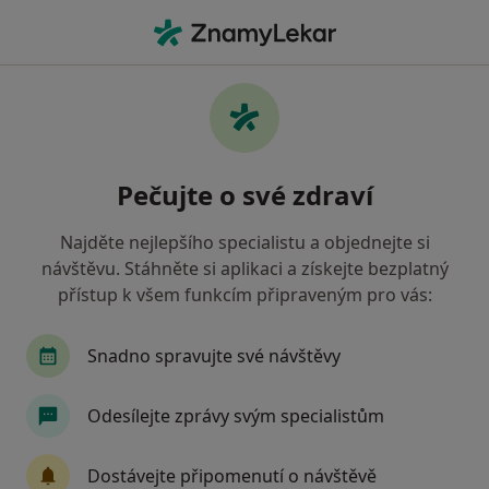
Hla
Chirurg • Ostrava, moravskoslezský
Filtry
• 1
Mapa
Doporučení chirurgové s Oborová zdravotní
Pečujte o své zdraví
pojišťovna Ostrava
Jak řadíme výsledky vyhledávání?
Najděte nejlepšího specialistu a objednejte si
návštěvu. Stáhněte si aplikaci a získejte bezplatný
přístup k všem funkcím připraveným pro vás:
Snadno spravujte své návštěvy
Odesílejte zprávy svým specialistům
MUDr. Vladimír Dvořák
Dostávejte připomenutí o návštěvě
Chirurg