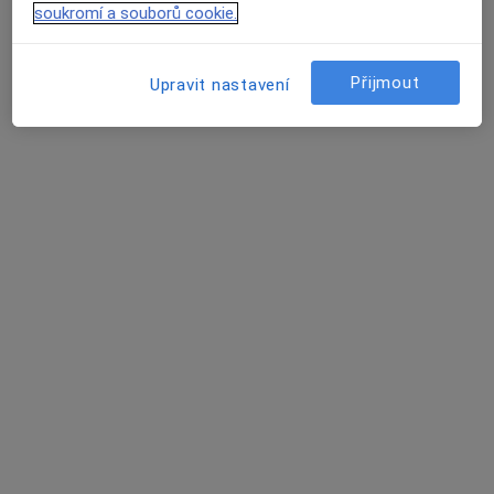
Tento specialista nenabízí online rezervaci termínu na této adrese.
soukromí a souborů cookie.
Rezervovat termín
Přijmout
Upravit nastavení
MUDr. Aleš Matušek
Chirurg
7 názorů
Nemocniční 898/20, Ostrava
•
Mapa
Městská nemocnice Ostrava
Tento specialista nenabízí online rezervaci termínu na této adrese.