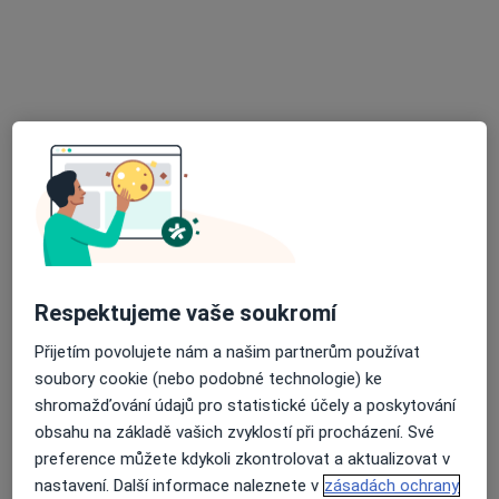
Odborný lékař chirurgie
Tento specialista nenabízí online rezervaci termínu na této adrese.
Rezervovat termín
Respektujeme vaše soukromí
MUDr. Pavel Trach
Přijetím povolujete nám a našim partnerům používat
Chirurg
soubory cookie (nebo podobné technologie) ke
7 názorů
shromažďování údajů pro statistické účely a poskytování
obsahu na základě vašich zvyklostí při procházení. Své
Čáslavská 1176, Bohumín
•
Mapa
preference můžete kdykoli zkontrolovat a aktualizovat v
Dr.Trachová M. s.r.o., PL pro dospělé
nastavení. Další informace naleznete v
zásadách ochrany