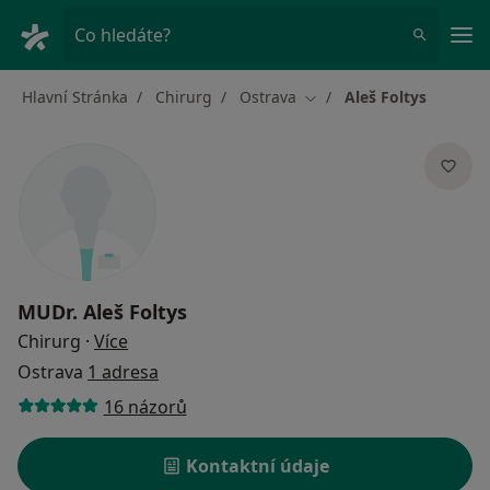
Hla
Co hledáte?
Hlavní Stránka
Chirurg
Ostrava
Aleš Foltys
Změna města
MUDr.
Aleš Foltys
o specializacích
Chirurg
·
Více
Ostrava
1 adresa
16 názorů
Kontaktní údaje