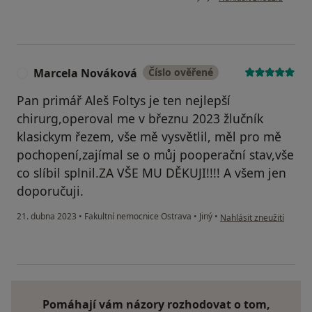
Marcela Nováková
Číslo ověřené
M
Pan primář Aleš Foltys je ten nejlepší
chirurg,operoval me v březnu 2023 žlučník
klasickym řezem, vše mě vysvětlil, měl pro mě
pochopení,zajímal se o můj pooperační stav,vše
co slíbil splnil.ZA VŠE MU DĚKUJI!!!! A všem jen
doporučuji.
podle názoru uživatele
21. dubna 2023
•
Fakultní nemocnice Ostrava
•
Jiný
•
Nahlásit zneužití
Pomáhají vám názory rozhodovat o tom,