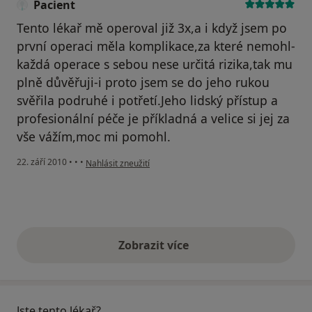
Pacient
Tento lékař mě operoval již 3x,a i když jsem po
první operaci měla komplikace,za které nemohl-
každá operace s sebou nese určitá rizika,tak mu
plně důvěřuji-i proto jsem se do jeho rukou
svěřila podruhé i potřetí.Jeho lidský přístup a
profesionální péče je příkladná a velice si jej za
vše vážím,moc mi pomohl.
podle názoru uživatele Pacient
22. září 2010
•
•
•
Nahlásit zneužití
Zobrazit více
výše uvedené názory
Jste tento lékař?