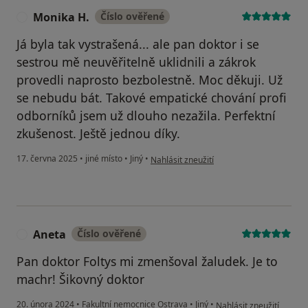
Monika H.
Číslo ověřené
M
Já byla tak vystrašená... ale pan doktor i se
sestrou mě neuvěřitelně uklidnili a zákrok
provedli naprosto bezbolestně. Moc děkuji. Už
se nebudu bát. Takové empatické chování profi
odborníků jsem už dlouho nezažila. Perfektní
zkušenost. Ještě jednou díky.
podle názoru uživatele Monika H.
17. června 2025
•
jiné místo
•
Jiný
•
Nahlásit zneužití
Aneta
Číslo ověřené
A
Pan doktor Foltys mi zmenšoval žaludek. Je to
machr! Šikovný doktor
podle názoru uživatele 
20. února 2024
•
Fakultní nemocnice Ostrava
•
Jiný
•
Nahlásit zneužití