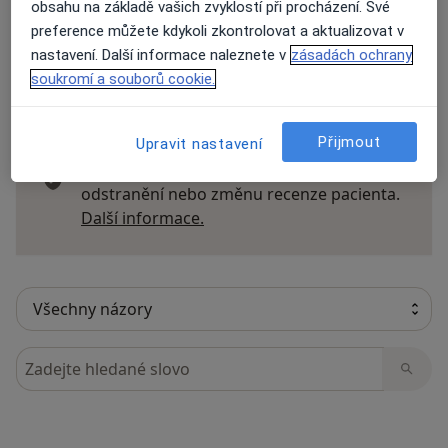
obsahu na základě vašich zvyklostí při procházení. Své
preference můžete kdykoli zkontrolovat a aktualizovat v
nastavení. Další informace naleznete v
zásadách ochrany
soukromí a souborů cookie.
16 názorů
Přijmout
Upravit nastavení
Recenze pacientů jsou pro nás důležité.
Specialisté nemají možnost zaplatit za
odstranění nebo změnu recenze pacienta.
Další informace o názorech
Další informace.
Hledejte v názorech