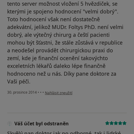
tento server možnost vložení 5 hvězdiček, se
kterými je spojeno hodnocení "velmi dobrý".
Toto hodnocení však není dostatečně
adekvátní, jelikož MUDr. Foltys PhD. není velmi
dobrý, ale výtečný chirurg a čeští pacienti
mohou být šťastni, že stále zůstává v republice
a neodešel provádět chirurgickou praxi do
zemí, kde je finanční ocenění takovýchto
exceletních lékařů daleko lépe finančně
hodnoceno než u nás. Díky pane doktore za
Vaši péči.
podle názoru uživatele Váš účet byl odstraněn
30. prosince 2014
•
•
•
Nahlásit zneužití
Váš účet byl odstraněn
Skvělý pan doktor jak po odborné, tak i lidské