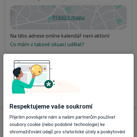
Přiblížit mapu
se otevře v nové záložce
Dostupnost
Na této adrese online kalendář není aktivní
Co mám v takové situaci udělat?
Způsoby platby (soukromé návštěvy)
Na teto adrese lékař přijímá pacienty na pojišťovnu
Detaily
Více
o adrese
Respektujeme vaše soukromí
Přijetím povolujete nám a našim partnerům používat
Názory
soubory cookie (nebo podobné technologie) ke
shromažďování údajů pro statistické účely a poskytování
Přidejte svůj názor