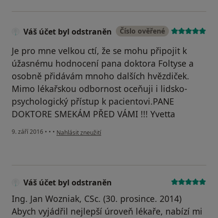
Váš účet byl odstraněn
Číslo ověřené
Je pro mne velkou ctí, že se mohu připojit k
úžasnému hodnocení pana doktora Foltyse a
osobně přidávám mnoho dalších hvězdiček.
Mimo lékařskou odbornost oceňuji i lidsko-
psychologický přístup k pacientovi.PANE
DOKTORE SMEKÁM PŘED VÁMI !!! Yvetta
podle názoru uživatele Váš účet byl odstraněn
9. září 2016
•
•
•
Nahlásit zneužití
Váš účet byl odstraněn
Ing. Jan Wozniak, CSc. (30. prosince. 2014)
Abych vyjádřil nejlepší úroveň lékaře, nabízí mi