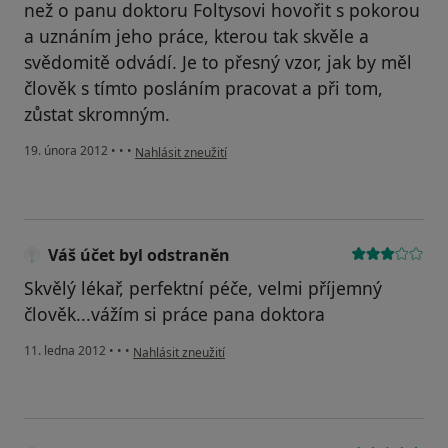
než o panu doktoru Foltysovi hovořit s pokorou
a uznáním jeho práce, kterou tak skvěle a
svědomitě odvádí. Je to přesný vzor, jak by měl
člověk s tímto posláním pracovat a při tom,
zůstat skromným.
podle názoru uživatele Váš účet byl odstraněn
19. února 2012
•
•
•
Nahlásit zneužití
Váš účet byl odstraněn
Skvělý lékař, perfektní péče, velmi příjemný
člověk...vážím si práce pana doktora
podle názoru uživatele Váš účet byl odstraněn
11. ledna 2012
•
•
•
Nahlásit zneužití