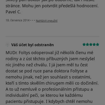
stránce. Mohu jen potvrdit předešlá hodnocení.
Pavel C.
podle názoru uživatele Váš účet byl odstraněn
18. července 2014
•
•
•
Nahlásit zneužití
Váš účet byl odstraněn
MUDr. Foltys odoperoval již několik členu mé
rodiny a z úst těchto příbuzných jsem neslyšel
nic jiného než chválu. I já jsem měl tu čest
dostat se pod ruce pana doktora Foltyse a
nemohu jinak, než jen souhlasit s ostatními,
kteří s tímto skvělím chirugem měli co dočinění.
A to už nemluvě o profesionálním přístupu a
individuální peči, se kterou ke každému
pacientu přistupuje. I kdybych chtěl nemohu