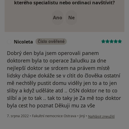
kterého specialistu nebo ordinaci navštívit?
Ano
Ne
Nicoleta
Číslo ověřené
N
Dobrý den byla jsem operovali panem
doktorem byla to operace žaludku za dne
nejlepší doktor se srdcem na právem místě
lidsky chápe dokáže se v cítit do člověka ostatní
mě nechtěly pustit domu viděly jen to a to jen
sliby a když uděláte atd .. OSN doktor ne to co
slíbí a je to tak .. tak to taky je Za mě top doktor
byla cest ho poznat Děkuji mu za vše
podle názoru uživatele Ni
7. srpna 2022
•
Fakultní nemocnice Ostrava
•
Jiný
•
Nahlásit zneužití