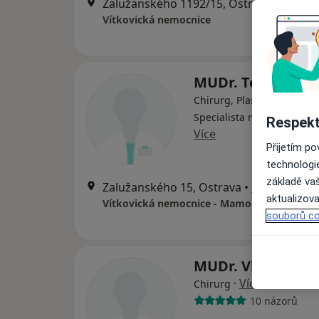
Zalužanského 1192/15, Ostrava
•
Mapa
Vítkovická nemocnice
MUDr. Tomáš Fal
Chirurg, Plastický chirurg,
Specialista na estetickou
Respekt
Více
Přijetím p
technologi
základě vaš
Zalužanského 15, Ostrava
•
Mapa
aktualizova
Vítkovická nemocnice - Mamologická ambu
souborů co
MUDr. Vlastimil 
·
Více
Chirurg
10 názorů