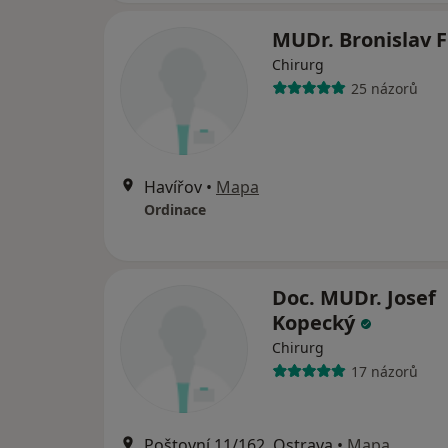
MUDr. Bronislav F
Chirurg
25 názorů
Havířov
•
Mapa
Ordinace
Doc. MUDr. Josef
Kopecký
Chirurg
17 názorů
Poštovní 11/162, Ostrava
•
Mapa