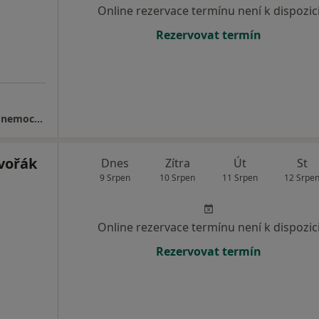
Online rezervace termínu není k dispozic
Rezervovat termín
Chirurgická ambulance, Karvinská hornická nemocnice a.s.
vořák
Dnes
Zítra
Út
St
9 Srpen
10 Srpen
11 Srpen
12 Srpe
Online rezervace termínu není k dispozic
Rezervovat termín