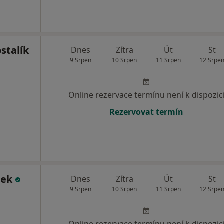
stalík
Dnes
Zítra
Út
St
9 Srpen
10 Srpen
11 Srpen
12 Srpe
Online rezervace termínu není k dispozic
Rezervovat termín
šek
Dnes
Zítra
Út
St
9 Srpen
10 Srpen
11 Srpen
12 Srpe
Online rezervace termínu není k dispozic