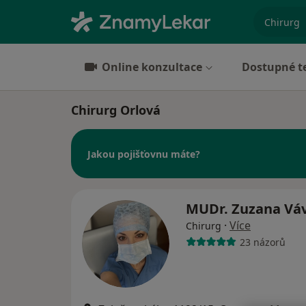
specializ
Online konzultace
Dostupné t
Chirurg Orlová
Jakou pojišťovnu máte?
MUDr. Zuzana Vá
·
Více
Chirurg
23 názorů