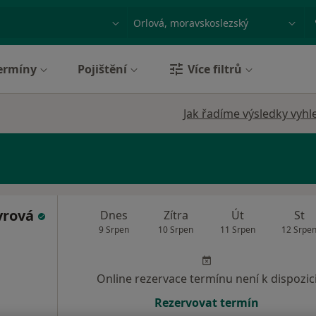
ace, nemoc nebo příjmení
Město nebo region
ermíny
Pojištění
Více filtrů
Jak řadíme výsledky vyhl
vrová
Dnes
Zítra
Út
St
9 Srpen
10 Srpen
11 Srpen
12 Srpe
Online rezervace termínu není k dispozic
Rezervovat termín