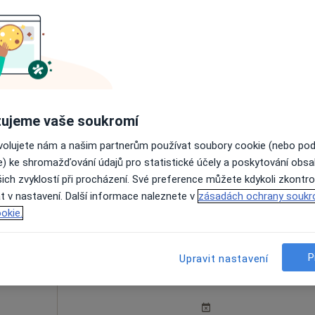
tani
Dnes
Zítra
Út
St
9 Srpen
10 Srpen
11 Srpen
12 Srpe
·
 medicínu
ujeme vaše soukromí
Online rezervace termínu není k dispozic
ovolujete nám a našim partnerům používat soubory cookie (nebo po
e) ke shromažďování údajů pro statistické účely a poskytování obs
Rezervovat termín
ich zvyklostí při procházení. Své preference můžete kdykoli zkontro
t v nastavení. Další informace naleznete v
zásadách ochrany soukr
lance
okie.
P
Upravit nastavení
Mec
Dnes
Zítra
Út
St
9 Srpen
10 Srpen
11 Srpen
12 Srpe