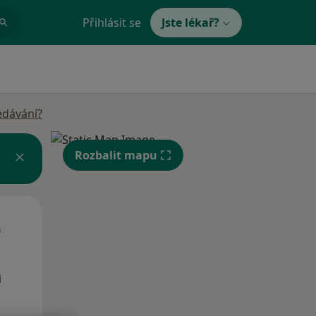
Přihlásit se
Jste lékař?
edávání?
Rozbalit mapu
Čt
Pá
So
n
13 Srpen
14 Srpen
15 Srpen
i