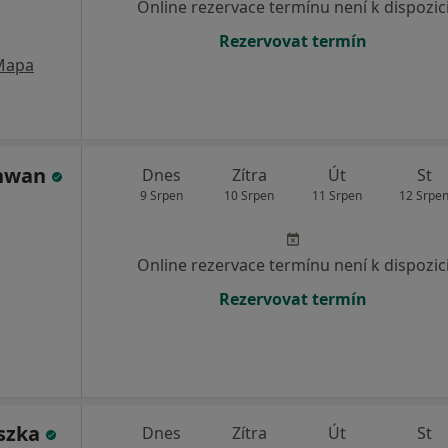
Online rezervace termínu není k dispozic
Rezervovat termín
Mapa
chwan
Dnes
Zítra
Út
St
9 Srpen
10 Srpen
11 Srpen
12 Srpe
Online rezervace termínu není k dispozic
Rezervovat termín
uszka
Dnes
Zítra
Út
St