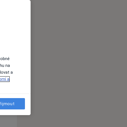
Čt
Pá
So
n
13 Srpen
14 Srpen
15 Srpen
i
dobné
ahu na
lovat a
omí a
řijmout
Čt
Pá
So
n
13 Srpen
14 Srpen
15 Srpen