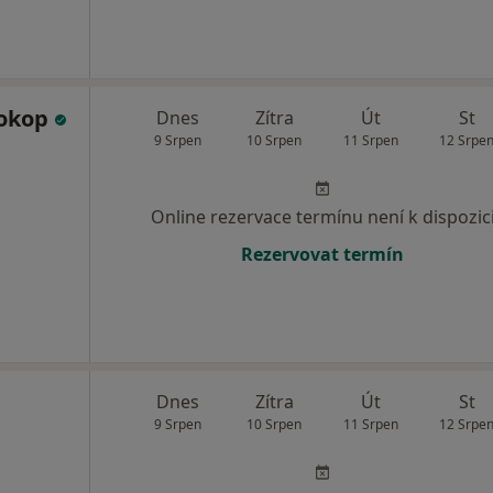
rokop
Dnes
Zítra
Út
St
9 Srpen
10 Srpen
11 Srpen
12 Srpe
Online rezervace termínu není k dispozic
Rezervovat termín
Dnes
Zítra
Út
St
9 Srpen
10 Srpen
11 Srpen
12 Srpe