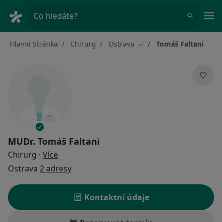
Hla
Co hledáte?
Hlavní Stránka
Chirurg
Ostrava
Tomáš Faltani
Změna města
MUDr.
Tomáš Faltani
o specializacích
Chirurg
·
Více
Ostrava
2 adresy
Kontaktní údaje