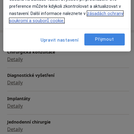
Děti
preference můžete kdykoli zkontrolovat a aktualizovat v
nastavení. Další informace naleznete v
zásadách ochrany
Více
o zkušenostech
soukromí a souborů cookie.
Přijmout
Služby a ceník služeb
Upravit nastavení
Chirurgická konzultace
Detaily
Diagnostické vyšetření
Detaily
Implantáty
Detaily
Jednodenní chirurgie
Detaily