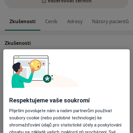
Rezervovat termín
Zkušenosti
Ceník
Adresy
Názory pacientů
Zkušenosti
Odborník na:
Plastická chirurgie
Plastická chirurgie
Popáleninová medicína
Hlavní léčená onemocnění
Kosmetické vady
Jizvy
Vrásky
Respektujeme vaše soukromí
a11y_sr_m
Nadměrný tělesný tuk
Asymetrie těla
+19
Přijetím povolujete nám a našim partnerům používat
Pacienti, které ošetřuji
soubory cookie (nebo podobné technologie) ke
Dospělí
shromažďování údajů pro statistické účely a poskytování
obsahu na základě vašich zvyklostí při procházení. Své