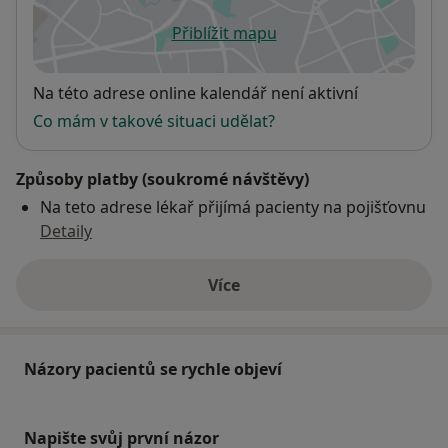
Přiblížit mapu
se otevře v nové záložce
Dostupnost
Na této adrese online kalendář není aktivní
Co mám v takové situaci udělat?
Způsoby platby (soukromé návštěvy)
Na teto adrese lékař přijímá pacienty na pojišťovnu
Detaily
Více
o adrese
Názory pacientů se rychle objeví
Napište svůj první názor