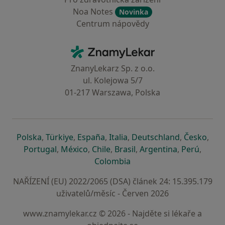
Noa Notes
Novinka
Centrum nápovědy
Kontakt
ZnamyLekar - Hlavní stránka
ZnanyLekarz Sp. z o.o.
ul. Kolejowa 5/7
01-217 Warszawa, Polska
se otevře v nové záložce
se otevře v nové záložce
se otevře v nové záložce
se otevře v nové záložce
se otevře v 
se o
Polska
,
Türkiye
,
España
,
Italia
,
Deutschland
,
Česko
,
se otevře v nové záložce
se otevře v nové záložce
se otevře v nové záložce
se otevře v nové záložc
se otevře v 
se ote
Portugal
,
México
,
Chile
,
Brasil
,
Argentina
,
Perú
,
se otevře v nové záložce
Colombia
NAŘÍZENÍ (EU) 2022/2065 (DSA) článek 24: 15.395.179
uživatelů/měsíc - Červen 2026
www.znamylekar.cz © 2026 - Najděte si lékaře a