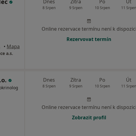
Mec
Dnes
Zítra
Po
Út
8 Srpen
9 Srpen
10 Srpen
11 Srpe
Online rezervace termínu není k dispozic
Rezervovat termín
 Ostrava
•
Mapa
e a.s.
.o.
Dnes
Zítra
Po
Út
8 Srpen
9 Srpen
10 Srpen
11 Srpe
okrinolog
Online rezervace termínu není k dispozic
Zobrazit profil