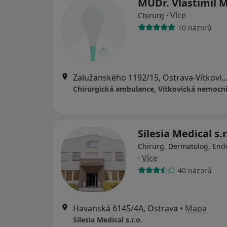
MUDr. Vlastimil 
·
Více
Chirurg
10 názorů
Zalužanského 1192/15, Ostrava-Vítkovice,
Chirurgická ambulance, Vítkovická nemocnic
Silesia Medical s.r
Chirurg, Dermatolog, End
·
Více
40 názorů
Havanská 6145/4A, Ostrava
•
Mapa
Silesia Medical s.r.o.