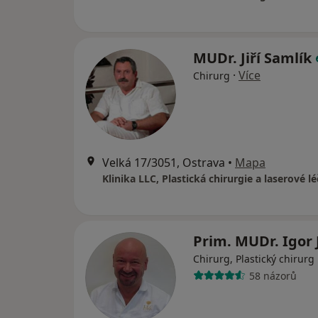
MUDr. Jiří Samlík
·
Více
Chirurg
Velká 17/3051, Ostrava
•
Mapa
Prim. MUDr. Igor
Chirurg, Plastický chirurg
58 názorů