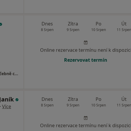
Dnes
Zítra
Po
Út
8 Srpen
9 Srpen
10 Srpen
11 Srpe
Online rezervace termínu není k dispozic
Rezervovat termín
Klinika LLC, Plastická chirurgie a laserové léčebně centrum
 Janík
Dnes
Zítra
Po
Út
8 Srpen
9 Srpen
10 Srpen
11 Srpe
·
Více
Online rezervace termínu není k dispozic