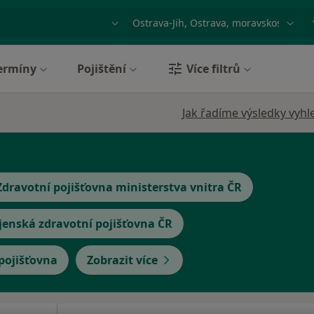
ace, nemoc nebo příjmení
Město nebo region
ermíny
Pojištění
Více filtrů
Jak řadíme výsledky vyhl
Zdravotní pojišťovna ministerstva vnitra ČR
jenská zdravotní pojišťovna ČR
 pojišťovna
Zobrazit více