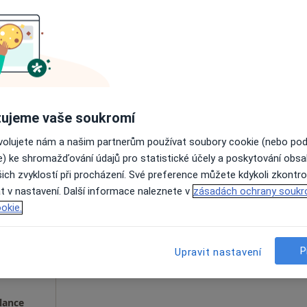
vrová
Dnes
Zítra
Po
Út
8 Srpen
9 Srpen
10 Srpen
11 Srpe
Online rezervace termínu není k dispozic
Rezervovat termín
ujeme vaše soukromí
ovolujete nám a našim partnerům používat soubory cookie (nebo po
e) ke shromažďování údajů pro statistické účely a poskytování obs
ich zvyklostí při procházení. Své preference můžete kdykoli zkontro
tani
Dnes
Zítra
Po
Út
t v nastavení. Další informace naleznete v
zásadách ochrany soukr
8 Srpen
9 Srpen
10 Srpen
11 Srpe
okie.
·
 medicínu
Online rezervace termínu není k dispozic
P
Upravit nastavení
Rezervovat termín
lance