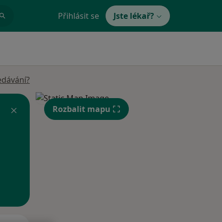
Přihlásit se
Jste lékař?
edávání?
Rozbalit mapu