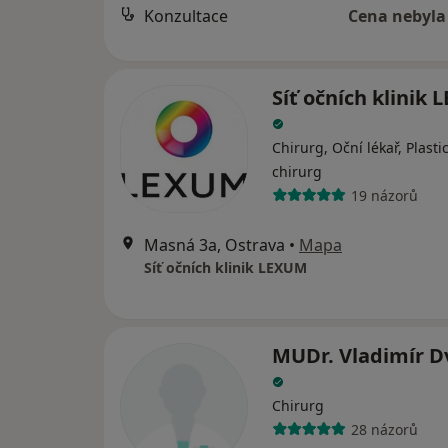
Konzultace
Cena nebyla
Síť očních klinik
Chirurg, Oční lékař, Plasti
chirurg
19 názorů
Masná 3a, Ostrava
•
Mapa
Síť očních klinik LEXUM
MUDr. Vladimír D
Chirurg
28 názorů