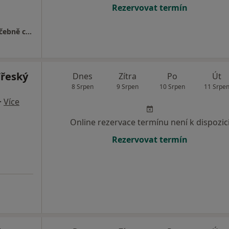
Rezervovat termín
Klinika LLC, Plastická chirurgie a laserové léčebně centrum
Vřeský
Dnes
Zítra
Po
Út
8 Srpen
9 Srpen
10 Srpen
11 Srpe
·
Více
Online rezervace termínu není k dispozic
Rezervovat termín