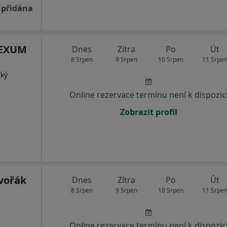
 přidána
 LEXUM
Dnes
Zítra
Po
Út
8 Srpen
9 Srpen
10 Srpen
11 Srpe
cký
Online rezervace termínu není k dispozic
Zobrazit profil
vořák
Dnes
Zítra
Po
Út
8 Srpen
9 Srpen
10 Srpen
11 Srpe
Online rezervace termínu není k dispozic