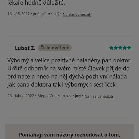
lékaře hodně důležité.
podle názoru uživatele Petr P.
16. září 2022
•
jiné místo
•
Jiný
•
Nahlásit zneužití
Luboš Z.
Číslo ověřené
L
Výborný a velice pozitivně naladěný pan doktor.
Určitě odborník na svém místě.Človek přijde do
ordinace a hned na něj dýchá pozitivní nálada
jak pana doktora tak i výborných sestřiček.
podle názoru uživatele Luboš Z.
26. dubna 2022
•
MephaCentrum,a.s.
•
Jiný
•
Nahlásit zneužití
Pomáhají vám názory rozhodovat o tom,