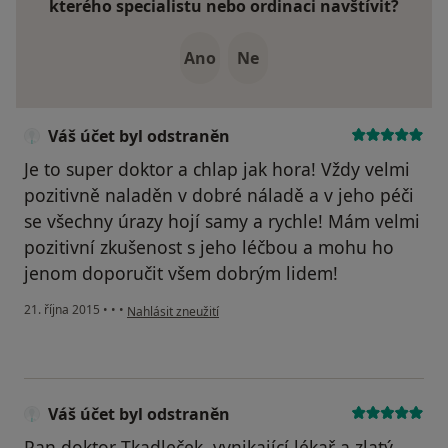
kterého specialistu nebo ordinaci navštívit?
Ano
Ne
Váš účet byl odstraněn
Je to super doktor a chlap jak hora! Vždy velmi
pozitivně naladěn v dobré náladě a v jeho péči
se všechny úrazy hojí samy a rychle! Mám velmi
pozitivní zkušenost s jeho léčbou a mohu ho
jenom doporučit všem dobrým lidem!
podle názoru uživatele Váš účet byl odstraněn
21. října 2015
•
•
•
Nahlásit zneužití
Váš účet byl odstraněn
Pan doktor Tkadleček ,vynikající lékař a zlatý