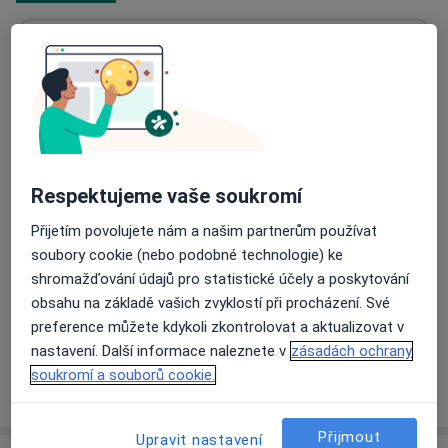
MephaCentrum,a.s.
Opavská 962/39,
Ostrava
708 68
Přiblížit mapu
se otevře v nové záložce
Dostupnost
Na této adrese online kalendář není aktivní
Respektujeme vaše soukromí
Co mám v takové situaci udělat?
Přijetím povolujete nám a našim partnerům používat
soubory cookie (nebo podobné technologie) ke
Způsoby platby (soukromé návštěvy)
shromažďování údajů pro statistické účely a poskytování
obsahu na základě vašich zvyklostí při procházení. Své
Na teto adrese lékař přijímá pacienty na pojišťovnu
preference můžete kdykoli zkontrolovat a aktualizovat v
Detaily
nastavení. Další informace naleznete v
zásadách ochrany
soukromí a souborů cookie.
Více
o adrese
Přijmout
Upravit nastavení