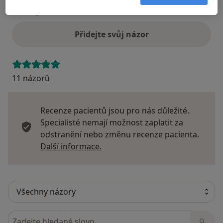
Názory
Přidejte svůj názor
11 názorů
Recenze pacientů jsou pro nás důležité.
Specialisté nemají možnost zaplatit za
odstranění nebo změnu recenze pacienta.
Další informace o názorech
Další informace.
Hledejte v názorech