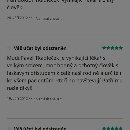
člověk .
podle názoru uživatele Váš účet byl odstraněn
28. září 2012
•
•
•
Nahlásit zneužití
Váš účet byl odstraněn
Mudr.Pavel Tkadleček je vynikající lékař s
velkým srdcem, moc hodný a ochotný člověk s
laskavým přístupem k celé naší rodině a určitě i
ke všem pacientům, kteří ho navštěvují.Patří mu
naše díky!!
podle názoru uživatele Váš účet byl odstraněn
19. září 2012
•
•
•
Nahlásit zneužití
Váš účet byl odstraněn