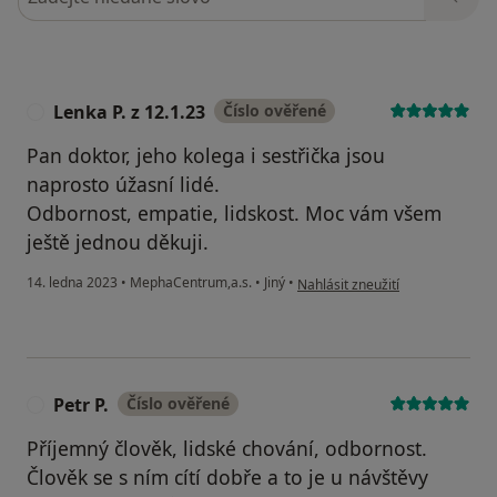
Lenka P. z 12.1.23
Číslo ověřené
L
Pan doktor, jeho kolega i sestřička jsou
naprosto úžasní lidé.
Odbornost, empatie, lidskost. Moc vám všem
ještě jednou děkuji.
podle názoru uživatele Lenka P. 
14. ledna 2023
•
MephaCentrum,a.s.
•
Jiný
•
Nahlásit zneužití
Petr P.
Číslo ověřené
P
Příjemný člověk, lidské chování, odbornost.
Člověk se s ním cítí dobře a to je u návštěvy