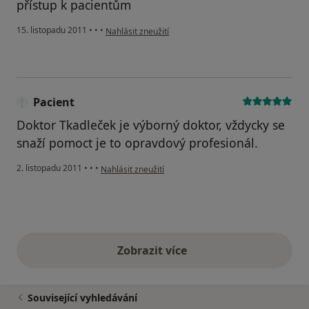
přístup k pacientům
podle názoru uživatele Pacient
15. listopadu 2011
•
•
•
Nahlásit zneužití
Pacient
Doktor Tkadleček je výborný doktor, vždycky se
snaží pomoct je to opravdový profesionál.
podle názoru uživatele Pacient
2. listopadu 2011
•
•
•
Nahlásit zneužití
Zobrazit více
výše uvedené názory
Související vyhledávání