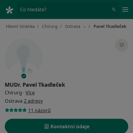
Hla
Co hledáte?
Hlavní Stránka
Chirurg
Ostrava
Pavel Tkadleček
Změna města
MUDr.
Pavel Tkadleček
o specializacích
Chirurg
·
Více
Ostrava
2 adresy
11 názorů
Kontaktní údaje