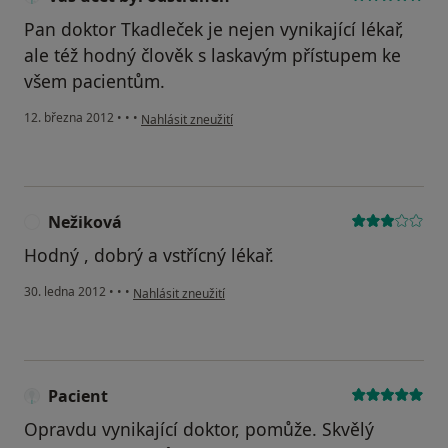
Pan doktor Tkadleček je nejen vynikající lékař,
ale též hodný člověk s laskavým přístupem ke
všem pacientům.
podle názoru uživatele Váš účet byl odstraněn
12. března 2012
•
•
•
Nahlásit zneužití
Nežiková
N
Hodný , dobrý a vstřícný lékař.
podle názoru uživatele Nežiková
30. ledna 2012
•
•
•
Nahlásit zneužití
Pacient
Opravdu vynikající doktor, pomůže. Skvělý