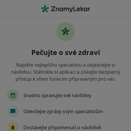
Hla
Chirurg • Ostrava, moravskoslezský
Filtry
• 1
Mapa
Doporučení chirurgové s Zaměstnanecká
Pečujte o své zdraví
pojišťovna Škoda Ostrava
Jak řadíme výsledky vyhledávání?
Najděte nejlepšího specialistu a objednejte si
návštěvu. Stáhněte si aplikaci a získejte bezplatný
přístup k všem funkcím připraveným pro vás:
Snadno spravujte své návštěvy
Odesílejte zprávy svým specialistům
MUDr. Tomáš Faltani
Dostávejte připomenutí o návštěvě
Chirurg, Plastický chirurg, Specialista na estetickou medicínu