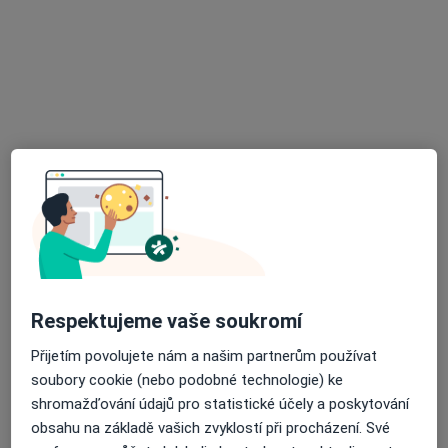
Tento specialista nenabízí online rezervaci termínu na této adrese.
Rezervovat termín
Jiřina Heroková
Chirurg
Respektujeme vaše soukromí
18 názorů
Přijetím povolujete nám a našim partnerům používat
Dělnická 1132/24, Havířov
•
Mapa
soubory cookie (nebo podobné technologie) ke
Nemocnice s poliklinikou Havířov, p.o.
shromažďování údajů pro statistické účely a poskytování
Tento specialista nenabízí online rezervaci termínu na této adrese.
obsahu na základě vašich zvyklostí při procházení. Své