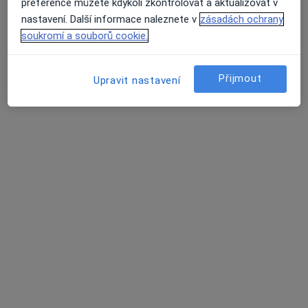
preference můžete kdykoli zkontrolovat a aktualizovat v
Rezervovat termín
nastavení. Další informace naleznete v
zásadách ochrany
soukromí a souborů cookie.
Přijmout
Upravit nastavení
Zdeněk Haring
Chirurg, Urolog
3 názory
17. listopadu 1790/5, Ostrava
•
Mapa
Fakultní nemocnice Ostrava
Tento specialista nenabízí online rezervaci termínu na této adrese.
Rezervovat termín